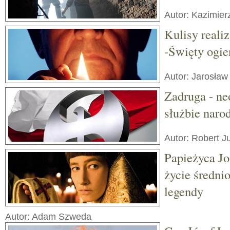
Autor: Kazimier
Kulisy realiz
-Święty ogie
Autor: Jarosła
Zadruga - n
służbie narod
Autor: Robert J
Papieżyca Jo
życie średni
legendy
Autor: Adam Szweda