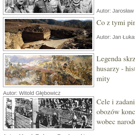
Autor: Jarosław
Co z tymi p
Autor: Jan Łuka
Legenda skrz
husarzy - hist
mity
Autor: Witold Głębowicz
Cele i zadan
obozów konc
wobec narod