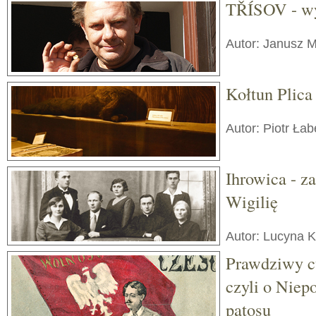
TŘÍSOV - wy
Autor: Janusz 
Kołtun Plica
Autor: Piotr Ła
Ihrowica - za
Wigilię
Autor: Lucyna K
Prawdziwy c
czyli o Niep
patosu