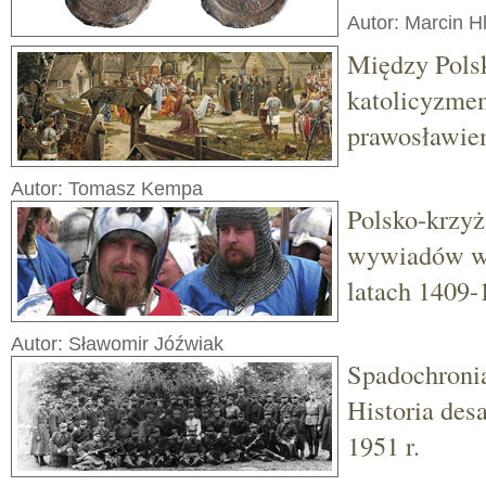
Autor: Marcin H
Między Pols
katolicyzme
prawosławi
Autor: Tomasz Kempa
Polsko-krzy
wywiadów w
latach 1409-
Autor: Sławomir Jóźwiak
Spadochroni
Historia des
1951 r.