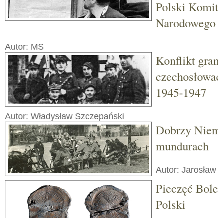
Polski Komi
Narodowego
Autor: MS
Konflikt gra
czechosłowac
1945-1947
Autor: Władysław Szczepański
Dobrzy Niem
mundurach
Autor: Jarosław
Pieczęć Bole
Polski