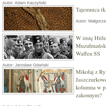
Autor: Adam Kaczyński
Tajemnica t
Autor: Małgorz
W imię Hitle
Muzułmański
Waffen SS
Autor: Jarosław Gdański
Mikołaj z Ry
Jaszczurkowc
kolumna w p
zakonnym?