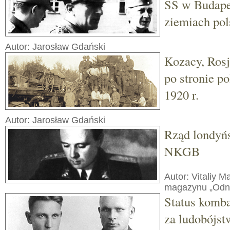
SS w Budapes
ziemiach pol
Autor: Jarosław Gdański
Kozacy, Rosj
po stronie p
1920 r.
Autor: Jarosław Gdański
Rząd londyń
NKGB
Autor: Vitaliy 
magazynu „Odno
Status komba
za ludobójst