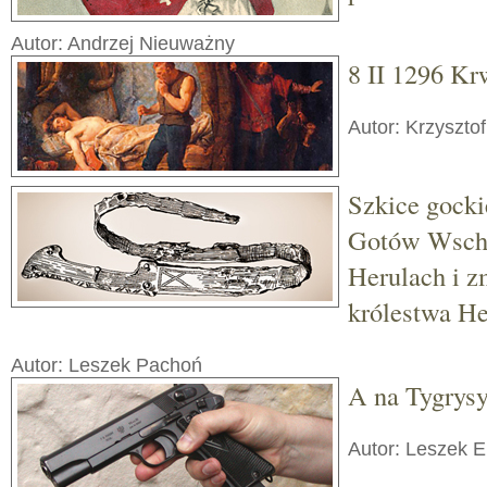
Autor: Andrzej Nieuważny
8 II 1296 K
Autor: Krzysztof
Szkice gocki
Gotów Wscho
Herulach i z
królestwa H
Autor: Leszek Pachoń
A na Tygrysy
Autor: Leszek E