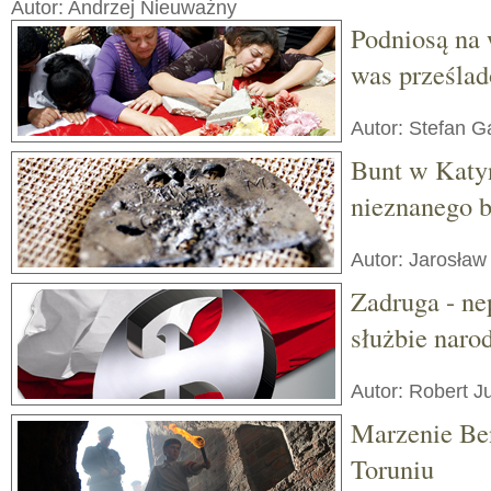
Autor: Andrzej Nieuważny
Podniosą na 
was prześla
Autor: Stefan G
Bunt w Katyn
nieznanego b
Autor: Jarosła
Zadruga - n
służbie narod
Autor: Robert J
Marzenie Be
Toruniu