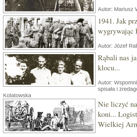
Autor: Mariusz
1941. Jak pr
wygrywając 
Autor: Józef Ra
Rąbali nas j
klocu...
Autor: Wspomni
spisała i zred
Kolatowska
Nie liczyć n
koni... Logi
Wielkiej Arm