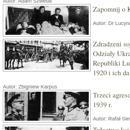
Autor: Adam Szweda
Zapomnij o 
Autor: Dr Lucyn
Zdradzeni so
Odziały Ukra
Republiki L
1920 i ich da
Autor: Zbigniew Karpus
Trzeci agres
1939 r.
Autor: Rafał Sie
Tułactwo ksi