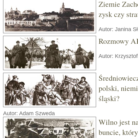
Ziemie Zacho
zysk czy stra
Autor: Janina S
Rozmowy AK
Autor: Krzysztof
Średniowiecz
polski, niemi
śląski?
Autor: Adam Szweda
Wilno jest na
buncie, któr