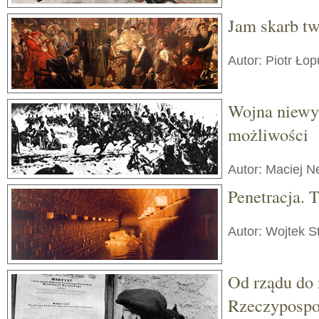
Jam skarb twó
Autor: Piotr Ło
Wojna niewy
możliwości
Autor: Maciej 
Penetracja. T
Autor: Wojtek S
Od rządu do 
Rzeczypospol