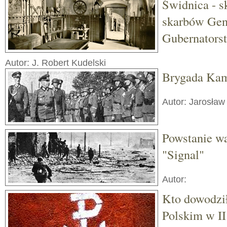
Świdnica - s
skarbów Gen
Gubernators
Autor: J. Robert Kudelski
Brygada Kam
Autor: Jarosław
Powstanie wa
"Signal"
Autor:
Kto dowodzi
Polskim w II