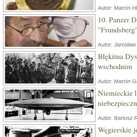
Autor: Marcin H
10. Panzer D
"Frundsberg
Autor: Jarosław
Błękitna Dyw
wschodnim
Autor: Marcin 
Niemieckie la
niebezpieczn
Autor: Bartosz 
Węgierskie j