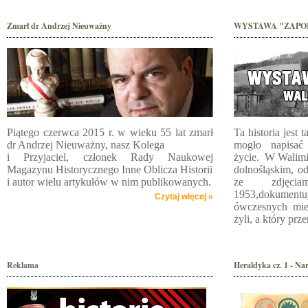
Zmarł dr Andrzej Nieuważny
WYSTAWA "ZAPOM
Piątego czerwca 2015 r. w wieku 55 lat zmarł
Ta historia jest 
dr Andrzej Nieuważny, nasz Kolega
mogło napisać
i Przyjaciel, członek Rady Naukowej
życie. W Walimi
Magazynu Historycznego Inne Oblicza Historii
dolnośląskim, o
i autor wielu artykułów w nim publikowanych.
ze zdjęc
1953,dokument
Czytaj więcej »
ówczesnych mie
żyli, a który prz
Reklama
Heraldyka cz. 1 - N