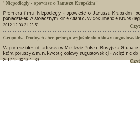
"Niepodległy - opowieść o Januszu Krupskim"
Premiera filmu "Niepodległy - opowieść o Januszu Krupskim" o
poniedziałek w stołecznym kinie Atlantic. W dokumencie Krupskiego
2012-12-03 21:23:51
Czyt
Grupa ds. Trudnych chce pełnego wyjaśnienia obławy augustowskie
W poniedziałek obradowała w Moskwie Polsko-Rosyjska Grupa ds
która poruszyła m.in. kwestię obławy augustowskiej - wciąż nie do 
2012-12-03 18:45:39
Czyt