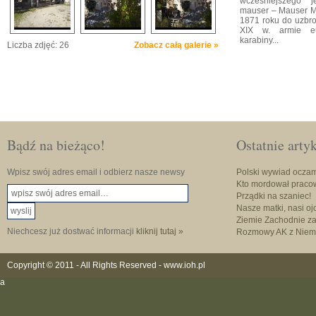
wcześniejszego j
mauser – Mauser 
1871 roku do uzbroj
XIX w. armie eu
karabiny...
Liczba zdjęć: 26
Zobacz całą galerie »
Bądź na bieżąco!
Ostatnie arty
Wpisz swój adres email i odbierz nasze newsy
Polski wywiad oczam
Kto mordował praco
Prządki na szaniec!
Nasze matki, nasi oj
Ziemie Zachodnie za 
Niechcesz już dostwać informacji
kliknij tutaj »
Rozmowy AK z Niem
Copyright © 2011 - All Rights Reserved -
www.ioh.pl
a