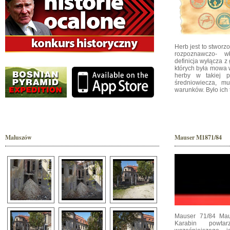
Herb jest to stwor
rozpoznawczo- w
definicja wyłącza 
których była mowa w
herby w takiej p
średniowiecza, mu
warunków. Było ich t
Maluszów
Mauser M1871/84
Mauser 71/84 Mau
Karabin powtar