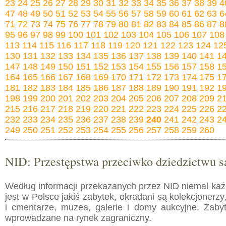
23
24
25
26
27
28
29
30
31
32
33
34
35
36
37
38
39
4
47
48
49
50
51
52
53
54
55
56
57
58
59
60
61
62
63
6
71
72
73
74
75
76
77
78
79
80
81
82
83
84
85
86
87
8
95
96
97
98
99
100
101
102
103
104
105
106
107
108
113
114
115
116
117
118
119
120
121
122
123
124
12
130
131
132
133
134
135
136
137
138
139
140
141
1
147
148
149
150
151
152
153
154
155
156
157
158
1
164
165
166
167
168
169
170
171
172
173
174
175
1
181
182
183
184
185
186
187
188
189
190
191
192
1
198
199
200
201
202
203
204
205
206
207
208
209
2
215
216
217
218
219
220
221
222
223
224
225
226
2
232
233
234
235
236
237
238
239
240
241
242
243
2
249
250
251
252
253
254
255
256
257
258
259
260
NID: Przestępstwa przeciwko dziedzictwu 
Według informacji przekazanych przez NID niemal każ
jest w Polsce jakiś zabytek, okradani są kolekcjonerzy
i cmentarze, muzea, galerie i domy aukcyjne. Zaby
wprowadzane na rynek zagraniczny.