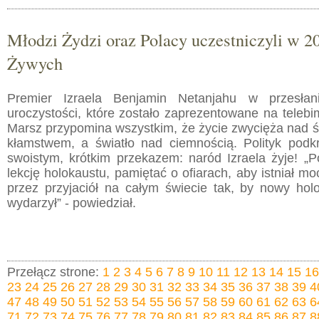
Młodzi Żydzi oraz Polacy uczestniczyli w 2
Żywych
Premier Izraela Benjamin Netanjahu w przesłan
uroczystości, które zostało zaprezentowane na telebi
Marsz przypomina wszystkim, że życie zwycięża nad ś
kłamstwem, a światło nad ciemnością. Polityk podkre
swoistym, krótkim przekazem: naród Izraela żyje! „
lekcję holokaustu, pamiętać o ofiarach, aby istniał mo
przez przyjaciół na całym świecie tak, by nowy holo
wydarzył” - powiedział.
Przełącz strone:
1
2
3
4
5
6
7
8
9
10
11
12
13
14
15
16
23
24
25
26
27
28
29
30
31
32
33
34
35
36
37
38
39
4
47
48
49
50
51
52
53
54
55
56
57
58
59
60
61
62
63
6
71
72
73
74
75
76
77
78
79
80
81
82
83
84
85
86
87
8