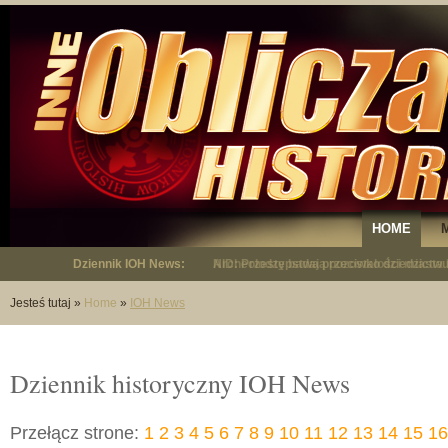
HOME
Dziennik IOH News:
Archeolodzy badają pozostałości miasta
Jesteś tutaj
»
Home
»
IOH News
Dziennik historyczny IOH News
Przełącz strone:
1
2
3
4
5
6
7
8
9
10
11
12
13
14
15
16