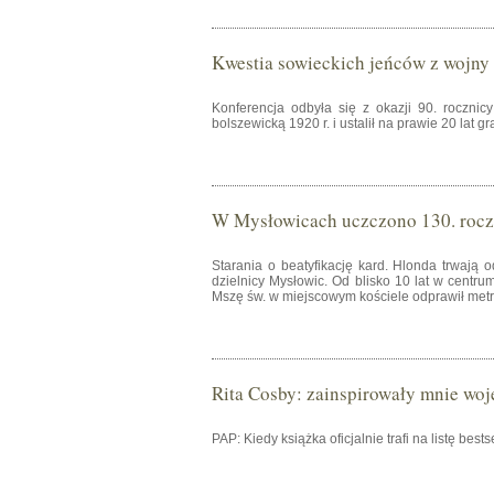
Kwestia sowieckich jeńców z wojny 
Konferencja odbyła się z okazji 90. rocznicy
bolszewicką 1920 r. i ustalił na prawie 20 lat 
W Mysłowicach uczczono 130. roczn
Starania o beatyfikację kard. Hlonda trwają o
dzielnicy Mysłowic. Od blisko 10 lat w centru
Mszę św. w miejscowym kościele odprawił metr
Rita Cosby: zainspirowały mnie woj
PAP: Kiedy książka oficjalnie trafi na listę best