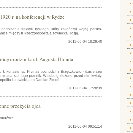
1920 r. na konferencji w Rydze
 podpisania traktatu ryskiego, który zakończył wojnę polsko-
granice między II Rzeczpospolitą a sowiecką Rosją.
2011-06-04 18:29:40
icę urodzin kard. Augusta Hlonda
d kilkunastu lat. Prymas pochodził z Brzęczkowic - dzisiejszej
m miasta stoi jego pomnik. W sobotę złożono przed nim kwiaty.
opolita katowicki, abp Damian Zimoń.
2011-06-04 17:28:39
enne przeżycia ojca
sellerów?
2011-06-04 09:51:14