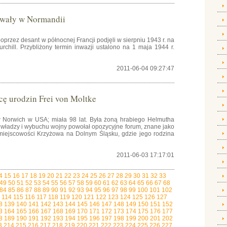
dowały w Normandii
oprzez desant w północnej Francji podjęli w sierpniu 1943 r. na
rchill. Przybliżony termin inwazji ustalono na 1 maja 1944 r.
2011-06-04 09:27:47
cę urodzin Frei von Moltke
w Norwich w USA; miała 98 lat. Była żoną hrabiego Helmutha
o władzy i wybuchu wojny powołał opozycyjne forum, znane jako
 miejscowości Krzyżowa na Dolnym Śląsku, gdzie jego rodzina
2011-06-03 17:17:01
4
15
16
17
18
19
20
21
22
23
24
25
26
27
28
29
30
31
32
33
49
50
51
52
53
54
55
56
57
58
59
60
61
62
63
64
65
66
67
68
84
85
86
87
88
89
90
91
92
93
94
95
96
97
98
99
100
101
102
114
115
116
117
118
119
120
121
122
123
124
125
126
127
8
139
140
141
142
143
144
145
146
147
148
149
150
151
152
3
164
165
166
167
168
169
170
171
172
173
174
175
176
177
8
189
190
191
192
193
194
195
196
197
198
199
200
201
202
3
214
215
216
217
218
219
220
221
222
223
224
225
226
227