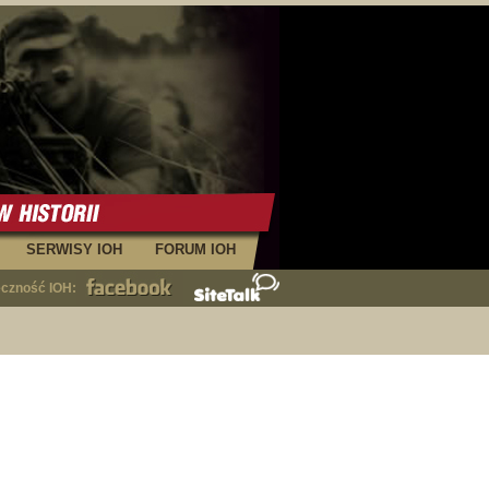
SERWISY IOH
FORUM IOH
eczność IOH: