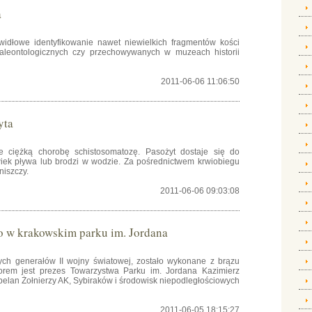
a
widłowe identyfikowanie nawet niewielkich fragmentów kości
leontologicznych czy przechowywanych w muzeach historii
2011-06-06 11:06:50
yta
e ciężką chorobę schistosomatozę. Pasożyt dostaje się do
wiek pływa lub brodzi w wodzie. Za pośrednictwem krwiobiegu
niszczy.
2011-06-06 09:03:08
to w krakowskim parku im. Jordana
zych generałów II wojny światowej, zostało wykonane z brązu
torem jest prezes Towarzystwa Parku im. Jordana Kazimierz
elan Żołnierzy AK, Sybiraków i środowisk niepodległościowych
2011-06-05 18:15:27