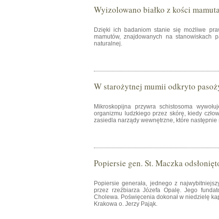
Wyizolowano białko z kości mamut
Dzięki ich badaniom stanie się możliwe pra
mamutów, znajdowanych na stanowiskach pa
naturalnej.
W starożytnej mumii odkryto pasoż
Mikroskopijna przywra schistosoma wywołuj
organizmu ludzkiego przez skórę, kiedy czło
zasiedla narządy wewnętrzne, które następnie 
Popiersie gen. St. Maczka odsłonię
Popiersie generała, jednego z najwybitniejs
przez rzeźbiarza Józefa Opalę. Jego funda
Cholewa. Poświęcenia dokonał w niedzielę kap
Krakowa o. Jerzy Pająk.