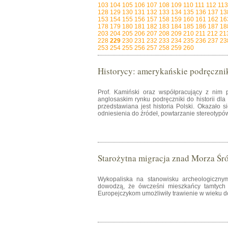
103
104
105
106
107
108
109
110
111
112
113
128
129
130
131
132
133
134
135
136
137
13
153
154
155
156
157
158
159
160
161
162
16
178
179
180
181
182
183
184
185
186
187
18
203
204
205
206
207
208
209
210
211
212
21
228
229
230
231
232
233
234
235
236
237
23
253
254
255
256
257
258
259
260
Historycy: amerykańskie podręczniki
Prof. Kamiński oraz współpracujący z nim 
anglosaskim rynku podręczniki do historii dla
przedstawiana jest historia Polski. Okazało s
odniesienia do źródeł, powtarzanie stereotypó
Starożytna migracja znad Morza Śr
Wykopaliska na stanowisku archeologicznym
dowodzą, że ówcześni mieszkańcy tamtych t
Europejczykom umożliwiły trawienie w wieku d