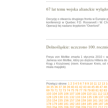
67 lat temu wojska alianckie wylą
Decyzję o otwarciu drugiego frontu w Europie p
konferencji w Quebec F.D. Roosevelt i W. Chu
Operacji tej nadano kryptonim "Overlord".
Dolnośląskie: uczczono 100. roczni
Freya von Moltke zmarła 1 stycznia 2010 r. 
Jamesa von Moltke, który po dojściu Hitlera d
Krąg z Krzyżowej (niem. Kreisauer Kreis, od
miała majątek).
Przełącz strone:
1
2
3
4
5
6
7
8
9
10
11
12
13
1
34
35
36
37
38
39
40
41
42
43
44
45
46
47
48
69
70
71
72
73
74
75
76
77
78
79
80
81
82
83
103
104
105
106
107
108
109
110
111
112
113
128
129
130
131
132
133
134
135
136
137
13
153
154
155
156
157
158
159
160
161
162
16
178
179
180
181
182
183
184
185
186
187
18
203
204
205
206
207
208
209
210
211
212
21