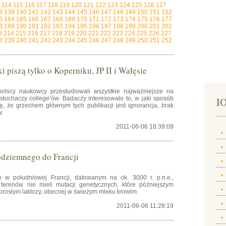
114
115
116
117
118
119
120
121
122
123
124
125
126
127
8
139
140
141
142
143
144
145
146
147
148
149
150
151
152
3
164
165
166
167
168
169
170
171
172
173
174
175
176
177
8
189
190
191
192
193
194
195
196
197
198
199
200
201
202
3
214
215
216
217
218
219
220
221
222
223
224
225
226
227
8
239
240
241
242
243
244
245
246
247
248
249
250
251
252
 piszą tylko o Koperniku, JP II i Wałęsie
polscy naukowcy przestudiowali wszystkie najważniejsze na
 słuchaczy college’ów. Badaczy interesowało to, w jaki sposób
IO
ię, że grzechem głównym tych publikacji jest ignorancja, brak
w.
2011-06-06 18:39:09
ódziemnego do Francji
 w południowej Francji, datowanym na ok. 3000 r. p.n.e.,
erenów nie mieli mutacji genetycznych, które późniejszym
orosłym laktozy, obecnej w świeżym mleku krowim.
2011-06-06 11:28:19