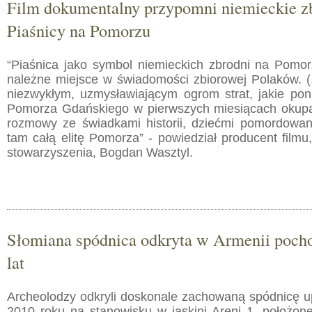
Film dokumentalny przypomni niemieckie z
Piaśnicy na Pomorzu
“Piaśnica jako symbol niemieckich zbrodni na Pomo
należne miejsce w świadomości zbiorowej Polaków. (
niezwykłym, uzmysławiającym ogrom strat, jakie pon
Pomorza Gdańskiego w pierwszych miesiącach okupacj
rozmowy ze świadkami historii, dziećmi pomordow
tam całą elitę Pomorza” - powiedział producent film
stowarzyszenia, Bogdan Wasztyl.
Słomiana spódnica odkryta w Armenii pocho
lat
Archeolodzy odkryli doskonale zachowaną spódnicę u
2010 roku na stanowisku w jaskini Areni 1, położone