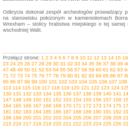
Odkrycia dokonał zespół archeologów prowadzący p
na stanowisku położonym w kamieniołomach Borra
Wrexham – stolicy hrabstwa miejskiego o tej samej
wschodniej Walii.
Przełącz strone:
1
2
3
4
5
6
7
8
9
10
11
12
13
14
15
16
23
24
25
26
27
28
29
30
31
32
33
34
35
36
37
38
39
4
47
48
49
50
51
52
53
54
55
56
57
58
59
60
61
62
63
6
71
72
73
74
75
76
77
78
79
80
81
82
83
84
85
86
87
8
95
96
97
98
99
100
101
102
103
104
105
106
107
108
113
114
115
116
117
118
119
120
121
122
123
124
12
130
131
132
133
134
135
136
137
138
139
140
141
1
147
148
149
150
151
152
153
154
155
156
157
158
1
164
165
166
167
168
169
170
171
172
173
174
175
1
181
182
183
184
185
186
187
188
189
190
191
192
1
198
199
200
201
202
203
204
205
206
207
208
209
2
215
216
217
218
219
220
221
222
223
224
225
226
2