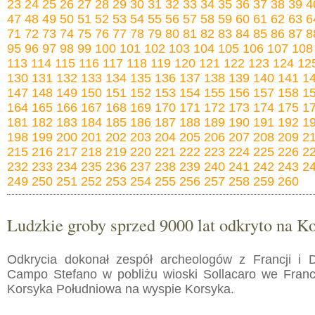
23
24
25
26
27
28
29
30
31
32
33
34
35
36
37
38
39
4
47
48
49
50
51
52
53
54
55
56
57
58
59
60
61
62
63
6
71
72
73
74
75
76
77
78
79
80
81
82
83
84
85
86
87
8
95
96
97
98
99
100
101
102
103
104
105
106
107
108
113
114
115
116
117
118
119
120
121
122
123
124
12
130
131
132
133
134
135
136
137
138
139
140
141
1
147
148
149
150
151
152
153
154
155
156
157
158
1
164
165
166
167
168
169
170
171
172
173
174
175
1
181
182
183
184
185
186
187
188
189
190
191
192
1
198
199
200
201
202
203
204
205
206
207
208
209
2
215
216
217
218
219
220
221
222
223
224
225
226
2
232
233
234
235
236
237
238
239
240
241
242
243
2
249
250
251
252
253
254
255
256
257
258
259
260
Ludzkie groby sprzed 9000 lat odkryto na K
Odkrycia dokonał zespół archeologów z Francji i 
Campo Stefano w pobliżu wioski Sollacaro we Franc
Korsyka Południowa na wyspie Korsyka.