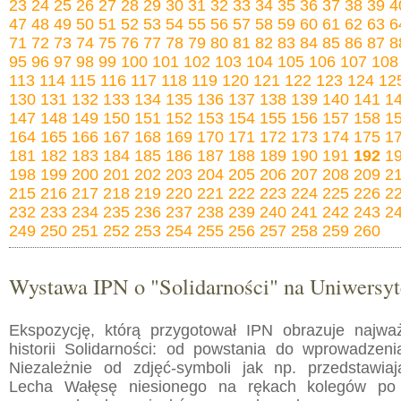
23
24
25
26
27
28
29
30
31
32
33
34
35
36
37
38
39
4
47
48
49
50
51
52
53
54
55
56
57
58
59
60
61
62
63
6
71
72
73
74
75
76
77
78
79
80
81
82
83
84
85
86
87
8
95
96
97
98
99
100
101
102
103
104
105
106
107
108
113
114
115
116
117
118
119
120
121
122
123
124
12
130
131
132
133
134
135
136
137
138
139
140
141
1
147
148
149
150
151
152
153
154
155
156
157
158
1
164
165
166
167
168
169
170
171
172
173
174
175
1
181
182
183
184
185
186
187
188
189
190
191
192
1
198
199
200
201
202
203
204
205
206
207
208
209
2
215
216
217
218
219
220
221
222
223
224
225
226
2
232
233
234
235
236
237
238
239
240
241
242
243
2
249
250
251
252
253
254
255
256
257
258
259
260
Wystawa IPN o "Solidarności" na Uniwersy
Ekspozycję, którą przygotował IPN obrazuje najważ
historii Solidarności: od powstania do wprowadzen
Niezależnie od zdjęć-symboli jak np. przedstawia
Lecha Wałęsę niesionego na rękach kolegów po