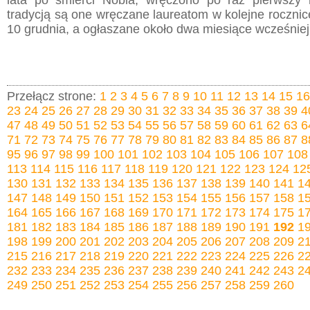
lata po śmierci Nobla, wręczono po raz pierwszy 
tradycją są one wręczane laureatom w kolejne rocznice
10 grudnia, a ogłaszane około dwa miesiące wcześniej
Przełącz strone:
1
2
3
4
5
6
7
8
9
10
11
12
13
14
15
16
23
24
25
26
27
28
29
30
31
32
33
34
35
36
37
38
39
4
47
48
49
50
51
52
53
54
55
56
57
58
59
60
61
62
63
6
71
72
73
74
75
76
77
78
79
80
81
82
83
84
85
86
87
8
95
96
97
98
99
100
101
102
103
104
105
106
107
108
113
114
115
116
117
118
119
120
121
122
123
124
12
130
131
132
133
134
135
136
137
138
139
140
141
1
147
148
149
150
151
152
153
154
155
156
157
158
1
164
165
166
167
168
169
170
171
172
173
174
175
1
181
182
183
184
185
186
187
188
189
190
191
192
1
198
199
200
201
202
203
204
205
206
207
208
209
2
215
216
217
218
219
220
221
222
223
224
225
226
2
232
233
234
235
236
237
238
239
240
241
242
243
2
249
250
251
252
253
254
255
256
257
258
259
260