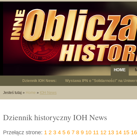
HOME
Dziennik IOH News:
40 lat temu bracia Kowalczykowie wysadz
Jesteś tutaj
»
Home
»
IOH News
Dziennik historyczny IOH News
Przełącz strone:
1
2
3
4
5
6
7
8
9
10
11
12
13
14
15
16