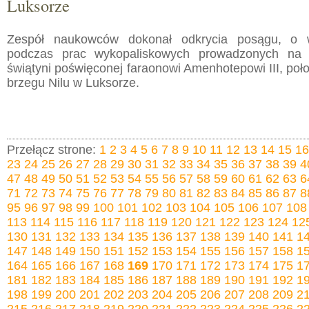
Luksorze
Zespół naukowców dokonał odkrycia posągu, o 
podczas prac wykopaliskowych prowadzonych na t
świątyni poświęconej faraonowi Amenhotepowi III, po
brzegu Nilu w Luksorze.
Przełącz strone:
1
2
3
4
5
6
7
8
9
10
11
12
13
14
15
16
23
24
25
26
27
28
29
30
31
32
33
34
35
36
37
38
39
4
47
48
49
50
51
52
53
54
55
56
57
58
59
60
61
62
63
6
71
72
73
74
75
76
77
78
79
80
81
82
83
84
85
86
87
8
95
96
97
98
99
100
101
102
103
104
105
106
107
108
113
114
115
116
117
118
119
120
121
122
123
124
12
130
131
132
133
134
135
136
137
138
139
140
141
1
147
148
149
150
151
152
153
154
155
156
157
158
1
164
165
166
167
168
169
170
171
172
173
174
175
1
181
182
183
184
185
186
187
188
189
190
191
192
1
198
199
200
201
202
203
204
205
206
207
208
209
2