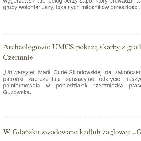
węgorzewski archeolog Jerzy Łapo, który prowadził b
grupy wolontariuszy, lokalnych miłośników przeszłości.
Archeologowie UMCS pokażą skarby z grod
Czermnie
„Uniwersytet Marii Curie-Skłodowskiej na zakończ
patronki zaprezentuje sensacyjne odkrycie nasz
poinformowała w poniedziałek rzeczniczka p
Guzowska.
W Gdańsku zwodowano kadłub żaglowca „Ge