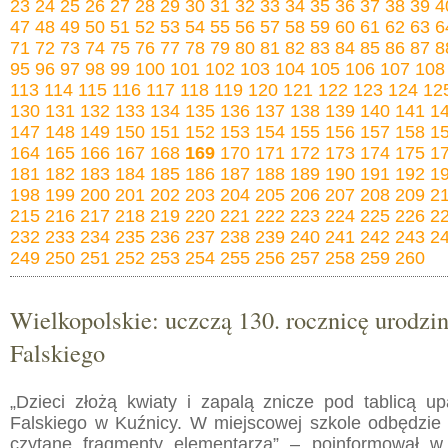
23
24
25
26
27
28
29
30
31
32
33
34
35
36
37
38
39
4
47
48
49
50
51
52
53
54
55
56
57
58
59
60
61
62
63
6
71
72
73
74
75
76
77
78
79
80
81
82
83
84
85
86
87
8
95
96
97
98
99
100
101
102
103
104
105
106
107
108
113
114
115
116
117
118
119
120
121
122
123
124
12
130
131
132
133
134
135
136
137
138
139
140
141
1
147
148
149
150
151
152
153
154
155
156
157
158
1
164
165
166
167
168
169
170
171
172
173
174
175
1
181
182
183
184
185
186
187
188
189
190
191
192
1
198
199
200
201
202
203
204
205
206
207
208
209
2
215
216
217
218
219
220
221
222
223
224
225
226
2
232
233
234
235
236
237
238
239
240
241
242
243
2
249
250
251
252
253
254
255
256
257
258
259
260
Wielkopolskie: uczczą 130. rocznicę urodzin
Falskiego
„Dzieci złożą kwiaty i zapalą znicze pod tablicą up
Falskiego w Kuźnicy. W miejscowej szkole odbędzie
czytane fragmenty elementarza” – poinformował 