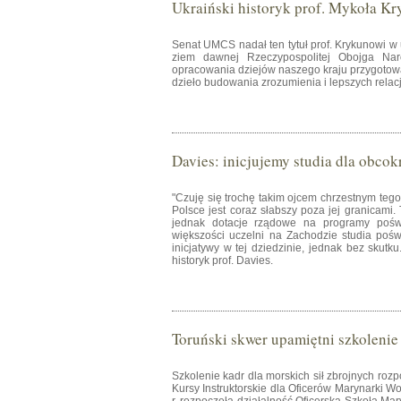
Ukraiński historyk prof. Mykoła K
Senat UMCS nadał ten tytuł prof. Krykunowi w
ziem dawnej Rzeczypospolitej Obojga Naro
opracowania dziejów naszego kraju przygotow
dzieło budowania zrozumienia i lepszych rela
Davies: inicjujemy studia dla obco
"Czuję się trochę takim ojcem chrzestnym te
Polsce jest coraz słabszy poza jej granicami. 
jednak dotacje rządowe na programy poś
większości uczelni na Zachodzie studia po
inicjatywy w tej dziedzinie, jednak bez skut
historyk prof. Davies.
Toruński skwer upamiętni szkolenie
Szkolenie kadr dla morskich sił zbrojnych ro
Kursy Instruktorskie dla Oficerów Marynarki Wo