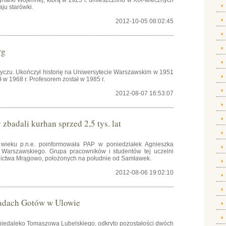
rynarki Wojennej, którą w 1925 r. umieszczono w XIX-wiecznych
ju starówki.
2012-10-05 08:02:45
rg
obyczu. Ukończył historię na Uniwersytecie Warszawskim w 1951
ał w 1968 r. Profesorem został w 1985 r.
2012-08-07 16:53:07
badali kurhan sprzed 2,5 tys. lat
wieku p.n.e. poinformowała PAP w poniedziałek Agnieszka
u Warszawskiego. Grupa pracowników i studentów tej uczelni
nictwa Mrągowo, położonych na południe od Samławek.
2012-08-06 19:02:10
sadach Gotów w Ulowie
niedaleko Tomaszowa Lubelskiego, odkryto pozostałości dwóch