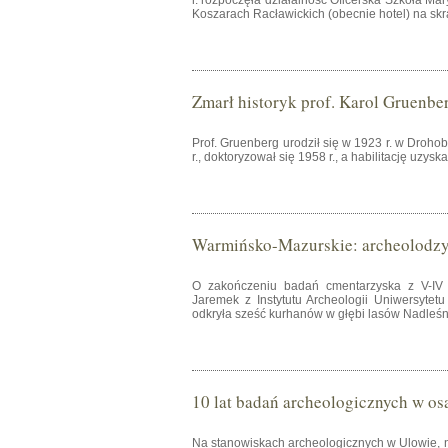
r. rozpoczęła działalność Oficerska Szkoła Ma
Koszarach Racławickich (obecnie hotel) na skra
Zmarł historyk prof. Karol Gruenbe
Prof. Gruenberg urodził się w 1923 r. w Droh
r., doktoryzował się 1958 r., a habilitację uzysk
Warmińsko-Mazurskie: archeolodzy z
O zakończeniu badań cmentarzyska z V-IV 
Jaremek z Instytutu Archeologii Uniwersytet
odkryła sześć kurhanów w głębi lasów Nadleś
10 lat badań archeologicznych w o
Na stanowiskach archeologicznych w Ulowie, 