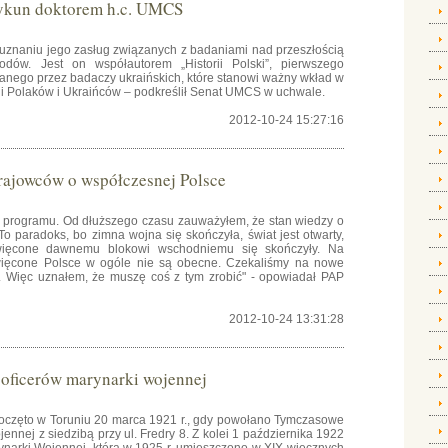
rykun doktorem h.c. UMCS
 uznaniu jego zasług związanych z badaniami nad przeszłością
dów. Jest on współautorem „Historii Polski”, pierwszego
anego przez badaczy ukraińskich, które stanowi ważny wkład w
cji Polaków i Ukraińców – podkreślił Senat UMCS w uchwale.
2012-10-24 15:27:16
krajowców o współczesnej Polsce
go programu. Od dłuższego czasu zauważyłem, że stan wiedzy o
To paradoks, bo zimna wojna się skończyła, świat jest otwarty,
więcone dawnemu blokowi wschodniemu się skończyły. Na
święcone Polsce w ogóle nie są obecne. Czekaliśmy na nowe
ku. Więc uznałem, że muszę coś z tym zrobić" - opowiadał PAP
2012-10-24 13:31:28
 oficerów marynarki wojennej
zpoczęto w Toruniu 20 marca 1921 r., gdy powołano Tymczasowe
jennej z siedzibą przy ul. Fredry 8. Z kolei 1 października 1922