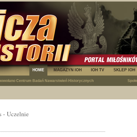
HOME
MAGAZYN IOH
IOH TV
SKLEP IOH
owołano Centrum Badań Nawarstwień Historycznych
Społ
 - Uczelnie