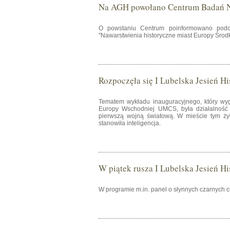
Na AGH powołano Centrum Badań N
O powstaniu Centrum poinformowano pod
"Nawarstwienia historyczne miast Europy Środ
Rozpoczęła się I Lubelska Jesień H
Tematem wykładu inauguracyjnego, który wygł
Europy Wschodniej UMCS, była działalność s
pierwszą wojną światową. W mieście tym ży
stanowiła inteligencja.
W piątek rusza I Lubelska Jesień H
W programie m.in. panel o słynnych czarnych ch