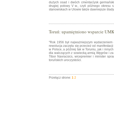
dużych osad i dwóch cmentarzysk germańsk
drugiej połowy V w., czyli późnego okresu r
stanowiskach w Ulowie także dawniejsze ślady o
Toruń: upamiętniono wsparcie UMK 
"Rok 1956 był najważniejszym wydarzeniem 
rewolucja zaczęła się przecież od manifestacj
w Polsce, a później tak w Toruniu, jak i inny
dla walczących z sowiecką armią Węgrów i za t
Tibor Navracsics, wicepremier i minister sp
toruńskich uroczystości.
Przełącz strone:
1
2