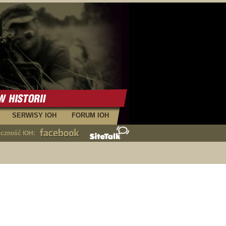
SERWISY IOH
FORUM IOH
eczność IOH: