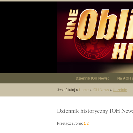
Dziennik IOH News:
Na AGH p
Jesteś tutaj
»
Home
»
IOH News
»
Uczelnie
Dziennik historyczny IOH News
Przełącz strone:
1
2