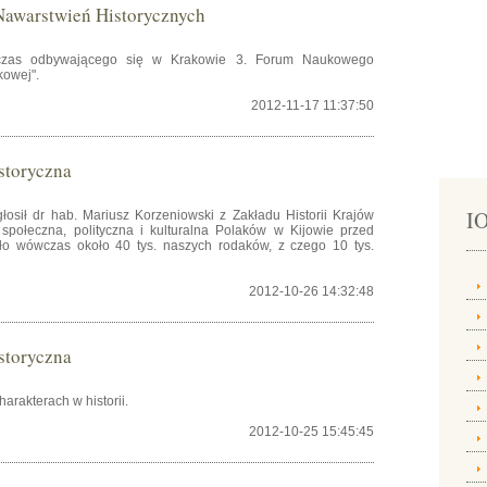
awarstwień Historycznych
czas odbywającego się w Krakowie 3. Forum Naukowego
kowej".
2012-11-17 11:37:50
istoryczna
IO
osił dr hab. Mariusz Korzeniowski z Zakładu Historii Krajów
połeczna, polityczna i kulturalna Polaków w Kijowie przed
ło wówczas około 40 tys. naszych rodaków, z czego 10 tys.
2012-10-26 14:32:48
istoryczna
arakterach w historii.
2012-10-25 15:45:45