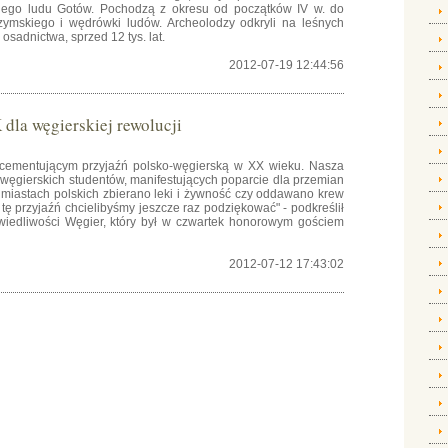
iego ludu Gotów. Pochodzą z okresu od początków IV w. do
zymskiego i wędrówki ludów. Archeolodzy odkryli na leśnych
sadnictwa, sprzed 12 tys. lat.
2012-07-19 12:44:56
dla węgierskiej rewolucji
cementującym przyjaźń polsko-węgierską w XX wieku. Nasza
i węgierskich studentów, manifestujących poparcie dla przemian
ch miastach polskich zbierano leki i żywność czy oddawano krew
ę przyjaźń chcielibyśmy jeszcze raz podziękować" - podkreślił
rawiedliwości Węgier, który był w czwartek honorowym gościem
2012-07-12 17:43:02