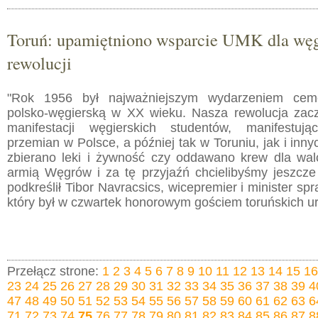
Toruń: upamiętniono wsparcie UMK dla węg
rewolucji
"Rok 1956 był najważniejszym wydarzeniem ceme
polsko-węgierską w XX wieku. Nasza rewolucja zacz
manifestacji węgierskich studentów, manifestuj
przemian w Polsce, a później tak w Toruniu, jak i inny
zbierano leki i żywność czy oddawano krew dla wa
armią Węgrów i za tę przyjaźń chcielibyśmy jeszcze
podkreślił Tibor Navracsics, wicepremier i minister sp
który był w czwartek honorowym gościem toruńskich ur
Przełącz strone:
1
2
3
4
5
6
7
8
9
10
11
12
13
14
15
16
23
24
25
26
27
28
29
30
31
32
33
34
35
36
37
38
39
4
47
48
49
50
51
52
53
54
55
56
57
58
59
60
61
62
63
6
71
72
73
74
75
76
77
78
79
80
81
82
83
84
85
86
87
8