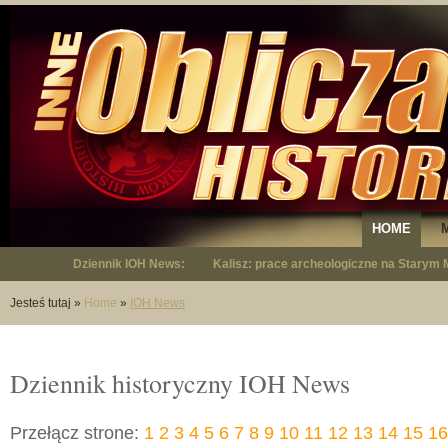
HOME
Dziennik IOH News:
"Lato w mieście" w Muzeum Historyczny
Jesteś tutaj
»
Home
»
IOH News
Dziennik historyczny IOH News
Przełącz strone:
1
2
3
4
5
6
7
8
9
10
11
12
13
14
15
16