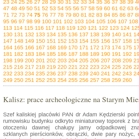
23
24
25
26
27
28
29
30
31
32
33
34
35
36
37
38
39
4
47
48
49
50
51
52
53
54
55
56
57
58
59
60
61
62
63
6
71
72
73
74
75
76
77
78
79
80
81
82
83
84
85
86
87
8
95
96
97
98
99
100
101
102
103
104
105
106
107
108
113
114
115
116
117
118
119
120
121
122
123
124
12
130
131
132
133
134
135
136
137
138
139
140
141
1
147
148
149
150
151
152
153
154
155
156
157
158
1
164
165
166
167
168
169
170
171
172
173
174
175
1
181
182
183
184
185
186
187
188
189
190
191
192
1
198
199
200
201
202
203
204
205
206
207
208
209
2
215
216
217
218
219
220
221
222
223
224
225
226
2
232
233
234
235
236
237
238
239
240
241
242
243
2
249
250
251
252
253
254
255
256
257
258
259
260
Kalisz: prace archeologiczne na Starym Mie
Szef kaliskiej placówki PAN dr Adam Kędzierski poi
rumowisku budynku odkryto miniaturowy toporek z brą
otoczeniu dawnej chałupy jamy odpadkowej zna
szklanych pierścionków, obrączki, dwie pary nożyc, 