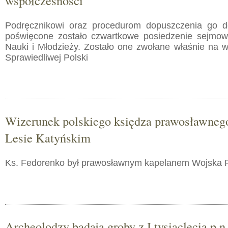
współczesności"
Podręcznikowi oraz procedurom dopuszczenia go d
poświęcone zostało czwartkowe posiedzenie sejmowe
Nauki i Młodzieży. Zostało one zwołane właśnie na w
Sprawiedliwej Polski
Wizerunek polskiego księdza prawosławneg
Lesie Katyńskim
Ks. Fedorenko był prawosławnym kapelanem Wojska P
Archeolodzy badają groby z I tysiąclecia p.n