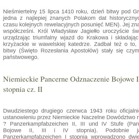
Nieśmiertelny 15 lipca 1410 roku, dzień bitwy pod G
jedna z najlepiej znanych Polakom dat historyczny
czasu kolejnych rewelacyjnych posunięć MEN). Jej zna
współcześni. Król Władysław Jagiełło uroczyście św
urządzając triumfalny wjazd do Krakowa i składają
krzyżackie w wawelskiej katedrze. Zadbał też o to, 
bitwy (Święto Rozesłania Apostołów) stały się czy
państwowego.
Niemieckie Pancerne Odznaczenie Bojowe II,
stopnia cz. II
Dwudziestego drugiego czerwca 1943 roku oficjaln
ustanowieniu przez Niemieckie Naczelne Dowództwo
? Panzerkampfabzeichen II, III und IV Stufe (Pa
Bojowe II, III i IV stopnia). Podobnie 
Panzerkampfabzeichen I stopnia wprowadzono dwie 