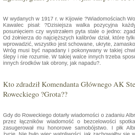
W wydanych w 1917 r. w Kijowie ?Wiadomościach W
Kawalec pisał: ?Dzisiejsza walka pozycyjna ka
posunięciem czy wystrzałem pyta stale o jedno: zgad
Od żołnierza do najcięższych kalibrów dział, które t
wprowadzić, wszystko jest schowane, ukryte, zamasko
Wróg musi być napadany i pokonywany w takiej chwili
ślepy i nie rozumie. W takiej walce innych trzeba spos
innych środków tak obrony, jak napadu?.
Kto zdradził Komendanta Głównego AK Ste
Roweckiego ?Grota??
Gdy do Roweckiego dotarły wiadomości o zadaniu Albr
przez łączników wiadomość o bezcelowości spotka
zasugerował mu honorowe samobójstwo. I płk Albr
życie. Nie było więc wątpliwości, jak zachowałby si