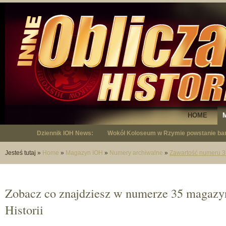
HOME
Dziennik IOH News:
Wokół Koloseum w Rzymie powstanie bar
Jesteś tutaj
»
Home
»
Magazyn IOH
»
Numery archiwalne
»
Zawartość numeru 3
Zobacz co znajdziesz w numerze 35 magazy
Historii