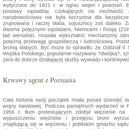
wytyczono do 1921 r. w ogniu wojen i powstań. E
postawy sąsiadów, czekających na możliwość r
narodowościowa nie była korzystna dla bezpiecz
zrujnowana i raczej słaba, sojusznicy zaś daleko. 
dwoma potężnymi sąsiadami, Niemcami i Rosją (ZSR
ład wersalski, musiała wykształcić mechanizmy obr
potężną przewagę gospodarczą i ludnościową. Pods
bronią słabych. Być może to sprawiło, że Oddział II
Wojska Polskiego, popularnie nazywany ?dwójką?, szy
zera do dobrze działającej służby wywiadu i kontrwywi
Krwawy agent z Poznania
Cała historia swój początek miała ponad dziesięć la
wojny światowej. Podczas pamiętnych wydarzeń w 
1956 r. tłum protestujących zdobył więzienie na 
wypuszczeniu więźniów i przejęciu broni wyrzu
znajdującą się w więzieniu i pobliskim gmachu sądu