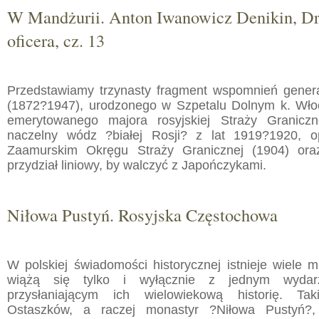
W Mandżurii. Anton Iwanowicz Denikin, Dr
oficera, cz. 13
Przedstawiamy trzynasty fragment wspomnień gener
(1872?1947), urodzonego w Szpetalu Dolnym k. Włoc
emerytowanego majora rosyjskiej Straży Graniczne
naczelny wódz ?białej Rosji? z lat 1919?1920, o
Zaamurskim Okręgu Straży Granicznej (1904) ora
przydział liniowy, by walczyć z Japończykami.
Niłowa Pustyń. Rosyjska Częstochowa
W polskiej świadomości historycznej istnieje wiele mi
wiążą się tylko i wyłącznie z jednym wydarz
przysłaniającym ich wielowiekową historię. Ta
Ostaszków, a raczej monastyr ?Niłowa Pustyń