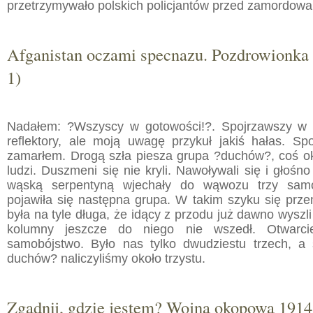
przetrzymywało polskich policjantów przed zamordowa
Afganistan oczami specnazu. Pozdrowionka 
1)
Nadałem: ?Wszyscy w gotowości!?. Spojrzawszy w 
reflektory, ale moją uwagę przykuł jakiś hałas. Sp
zamarłem. Drogą szła piesza grupa ?duchów?, coś ok
ludzi. Duszmeni się nie kryli. Nawoływali się i głośno
wąską serpentyną wjechały do wąwozu trzy samo
pojawiła się następna grupa. W takim szyku się prze
była na tyle długa, że idący z przodu już dawno wyszl
kolumny jeszcze do niego nie wszedł. Otwarci
samobójstwo. Było nas tylko dwudziestu trzech, a
duchów? naliczyliśmy około trzystu.
Zgadnij, gdzie jestem? Wojna okopowa 191