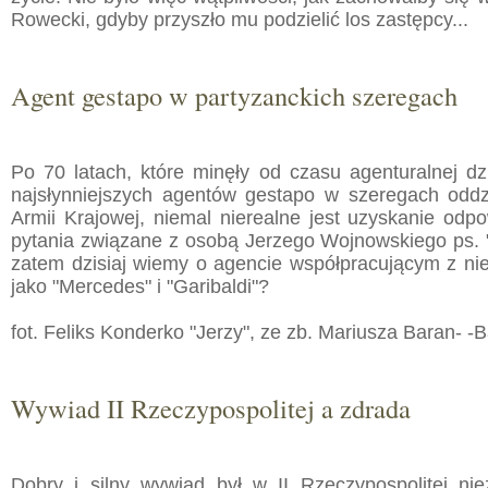
Rowecki, gdyby przyszło mu podzielić los zastępcy...
Agent gestapo w partyzanckich szeregach
Po 70 latach, które minęły od czasu agenturalnej dz
najsłynniejszych agentów gestapo w szeregach oddz
Armii Krajowej, niemal nierealne jest uzyskanie odp
pytania związane z osobą Jerzego Wojnowskiego ps. "
zatem dzisiaj wiemy o agencie współpracującym z nie
jako "Mercedes" i "Garibaldi"?
fot. Feliks Konderko "Jerzy", ze zb. Mariusza Baran- -
Wywiad II Rzeczypospolitej a zdrada
Dobry i silny wywiad był w II Rzeczypospolitej nie