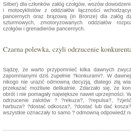
Silber) dla członków załóg czołgów, wozów dowodzeni
i motocyklistów z oddziałów łączności wchodzący
pancernych oraz brązową (in Bronze) dla załóg dz
szturmowych, zmotoryzowanych oddziałów rozpozn
czołgów i grenadierów pancernych.
Czarna polewka, czyli odrzucenie konkurent
Sądzę, że warto przypomnieć kilka dawnych zwyc
zapomnianymi dziś zupełnie ?konkurami?. W dawnej
nikogo nie urazić odmowną decyzją, dlatego złą wi
przekazać możliwie delikatnie. Zdarzało się, że kon
obrót i nie pomagały największe nawet uprzejmości. Wi
odrzucenie zalotów ? ?rekuza?, ?repulsa?, ?zjeś
harbuza? ?dostać odkosza?, ?dostać lub dać kosza
wszystkie oznaczały to samo ? odmowną odpowiedź n