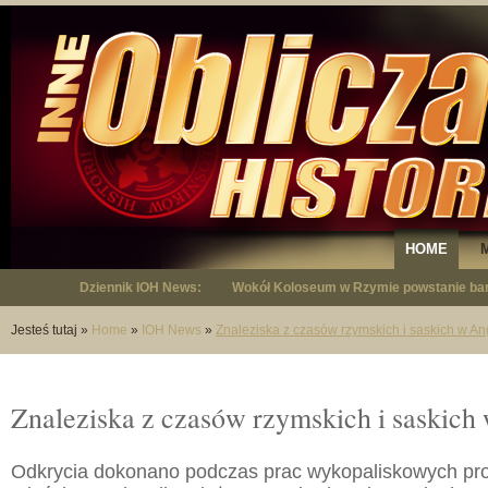
HOME
Dziennik IOH News:
Wokół Koloseum w Rzymie powstanie bar
"Niepodległy - opowieść o Januszu Krup
Jesteś tutaj
»
Home
»
IOH News
»
Znaleziska z czasów rzymskich i saskich w Ang
Znaleziska z czasów rzymskich i saskich 
Odkrycia dokonano podczas prac wykopaliskowych p