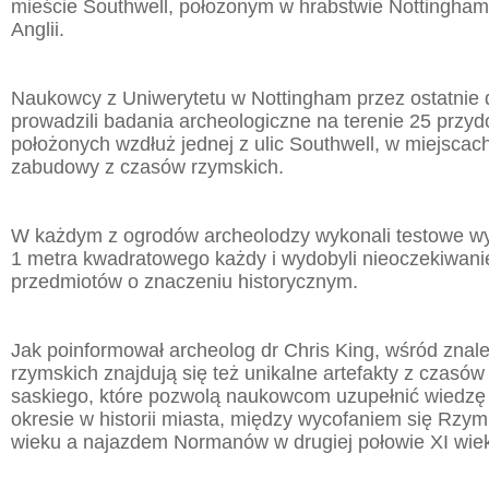
mieście Southwell, położonym w hrabstwie Nottingham
Anglii.
Naukowcy z Uniwerytetu w Nottingham przez ostatnie 
prowadzili badania archeologiczne na terenie 25 prz
położonych wzdłuż jednej z ulic Southwell, w miejsca
zabudowy z czasów rzymskich.
W każdym z ogrodów archeolodzy wykonali testowe wy
1 metra kwadratowego każdy i wydobyli nieoczekiwanie
przedmiotów o znaczeniu historycznym.
Jak poinformował archeolog dr Chris King, wśród znal
rzymskich znajdują się też unikalne artefakty z czasó
saskiego, które pozwolą naukowcom uzupełnić wiedzę
okresie w historii miasta, między wycofaniem się Rzy
wieku a najazdem Normanów w drugiej połowie XI wie