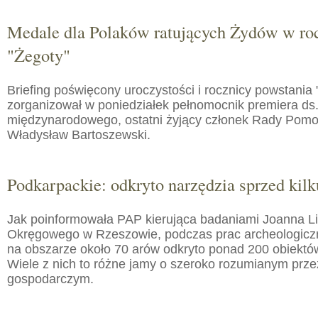
Medale dla Polaków ratujących Żydów w roc
"Żegoty"
Briefing poświęcony uroczystości i rocznicy powstania 
zorganizował w poniedziałek pełnomocnik premiera ds.
międzynarodowego, ostatni żyjący członek Rady Pom
Władysław Bartoszewski.
Podkarpackie: odkryto narzędzia sprzed kilku
Jak poinformowała PAP kierująca badaniami Joanna 
Okręgowego w Rzeszowie, podczas prac archeologic
na obszarze około 70 arów odkryto ponad 200 obiektó
Wiele z nich to różne jamy o szeroko rozumianym prz
gospodarczym.