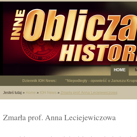
HOME
Dziennik IOH News:
"Niepodległy - opowieść o Januszu Krup
Jesteś tutaj
»
Home
»
IOH News
»
Zmarła prof. Anna Leciejewiczowa
Zmarła prof. Anna Leciejewiczowa