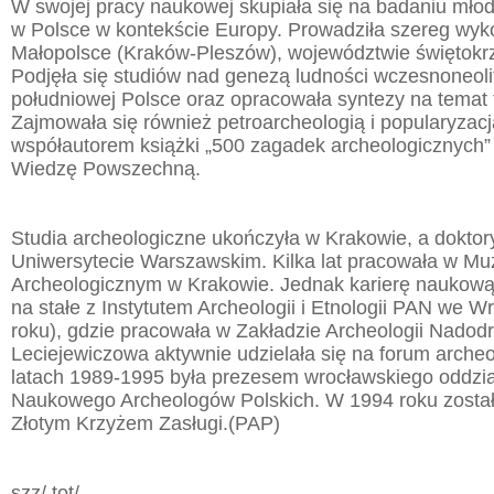
W swojej pracy naukowej skupiała się na badaniu młod
w Polsce w kontekście Europy. Prowadziła szereg wyk
Małopolsce (Kraków-Pleszów), województwie świętokrz
Podjęła się studiów nad genezą ludności wczesnoneoli
południowej Polsce oraz opracowała syntezy na temat t
Zajmowała się również petroarcheologią i popularyzacją
współautorem książki „500 zagadek archeologicznych”
Wiedzę Powszechną.
Studia archeologiczne ukończyła w Krakowie, a doktor
Uniwersytecie Warszawskim. Kilka lat pracowała w M
Archeologicznym w Krakowie. Jednak karierę naukową 
na stałe z Instytutem Archeologii i Etnologii PAN we W
roku), gdzie pracowała w Zakładzie Archeologii Nadodr
Leciejewiczowa aktywnie udzielała się na forum arche
latach 1989-1995 była prezesem wrocławskiego oddzi
Naukowego Archeologów Polskich. W 1994 roku zosta
Złotym Krzyżem Zasługi.(PAP)
szz/ tot/