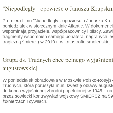
"Niepodległy - opowieść o Januszu Krupski
Premiera filmu "Niepodległy - opowieść o Januszu Kru
poniedziałek w stołecznym kinie Atlantic. W dokumenc
wspominają przyjaciele, współpracownicy i bliscy. Zaw
fragmenty wspomnień samego bohatera, nagranych jes
tragiczną śmiercią w 2010 r. w katastrofie smoleńskiej.
Grupa ds. Trudnych chce pełnego wyjaśnien
augustowskiej
W poniedziałek obradowała w Moskwie Polsko-Rosyjs
Trudnych, która poruszyła m.in. kwestię obławy augusto
do końca wyjaśnionej zbrodni popełnionej w 1945 r. na
przez sowiecki kontrwywiad wojskowy SMIERSZ na 59
żołnierzach i cywilach.