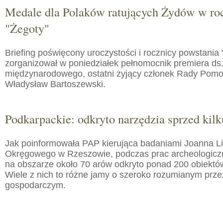
Medale dla Polaków ratujących Żydów w roc
"Żegoty"
Briefing poświęcony uroczystości i rocznicy powstania 
zorganizował w poniedziałek pełnomocnik premiera ds.
międzynarodowego, ostatni żyjący członek Rady Pom
Władysław Bartoszewski.
Podkarpackie: odkryto narzędzia sprzed kilku
Jak poinformowała PAP kierująca badaniami Joanna 
Okręgowego w Rzeszowie, podczas prac archeologic
na obszarze około 70 arów odkryto ponad 200 obiektó
Wiele z nich to różne jamy o szeroko rozumianym prz
gospodarczym.