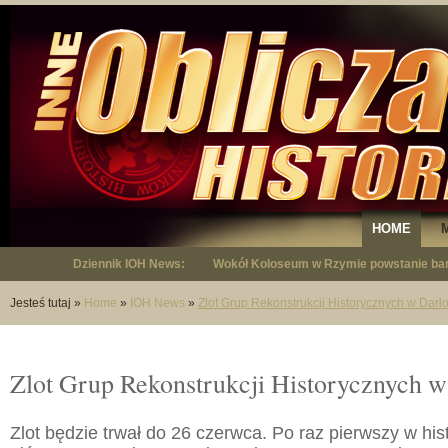
HOME
Dziennik IOH News:
Wokół Koloseum w Rzymie powstanie bar
"Niepodległy - opowieść o Januszu Krup
Jesteś tutaj
»
Home
»
IOH News
»
Zlot Grup Rekonstrukcji Historycznych w Darł
Zlot Grup Rekonstrukcji Historycznych w
Zlot będzie trwał do 26 czerwca. Po raz pierwszy w histo