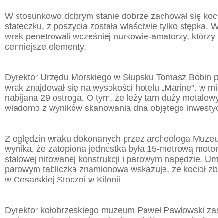
W stosunkowo dobrym stanie dobrze zachował się koc
stateczku, z poszycia została właściwie tylko stępka.
wrak penetrowali wcześniej nurkowie-amatorzy, którzy 
cenniejsze elementy.
Dyrektor Urzędu Morskiego w Słupsku Tomasz Bobin p
wrak znajdował się na wysokości hotelu „Marine”, w mi
nabijana 29 ostroga. O tym, że leży tam duży metalowy
wiadomo z wyników skanowania dna objętego inwesty
Z oględzin wraku dokonanych przez archeologa Muze
wynika, że zatopiona jednostka była 15-metrową moto
stalowej nitowanej konstrukcji i parowym napędzie. U
parowym tabliczka znamionowa wskazuje, że kocioł z
w Cesarskiej Stoczni w Kilonii.
Dyrektor kołobrzeskiego muzeum Paweł Pawłowski zas