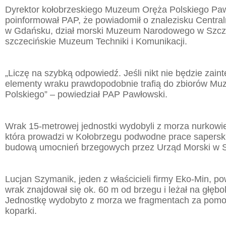
Dyrektor kołobrzeskiego Muzeum Oręża Polskiego Pa
poinformował PAP, że powiadomił o znalezisku Centr
w Gdańsku, dział morski Muzeum Narodowego w Szcze
szczecińskie Muzeum Techniki i Komunikacji.
„Liczę na szybką odpowiedź. Jeśli nikt nie będzie zain
elementy wraku prawdopodobnie trafią do zbiorów M
Polskiego” – powiedział PAP Pawłowski.
Wrak 15-metrowej jednostki wydobyli z morza nurkowie
która prowadzi w Kołobrzegu podwodne prace sapersk
budową umocnień brzegowych przez Urząd Morski w S
Lucjan Szymanik, jeden z właścicieli firmy Eko-Min, po
wrak znajdował się ok. 60 m od brzegu i leżał na głębo
Jednostkę wydobyto z morza we fragmentach za pomocą
koparki.