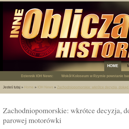
HOME
Dziennik IOH News:
"Niepodległy - opowieść o Januszu Krup
Jesteś tutaj
»
Home
»
IOH News
»
Zachodniopomorskie: wkrótce decyzja, dokąd 
Zachodniopomorskie: wkrótce decyzja, do
parowej motorówki