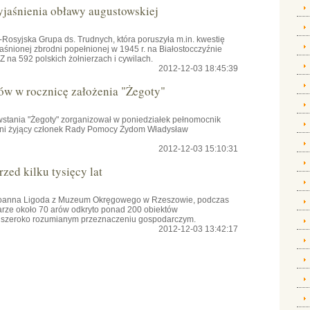
yjaśnienia obławy augustowskiej
osyjska Grupa ds. Trudnych, która poruszyła m.in. kwestię
aśnionej zbrodni popełnionej w 1945 r. na Białostocczyźnie
na 592 polskich żołnierzach i cywilach.
2012-12-03 18:45:39
ów w rocznicę założenia "Żegoty"
owstania "Żegoty" zorganizował w poniedziałek pełnomocnik
tni żyjący członek Rady Pomocy Żydom Władysław
2012-12-03 15:10:31
zed kilku tysięcy lat
 Joanna Ligoda z Muzeum Okręgowego w Rzeszowie, podczas
rze około 70 arów odkryto ponad 200 obiektów
 o szeroko rozumianym przeznaczeniu gospodarczym.
2012-12-03 13:42:17