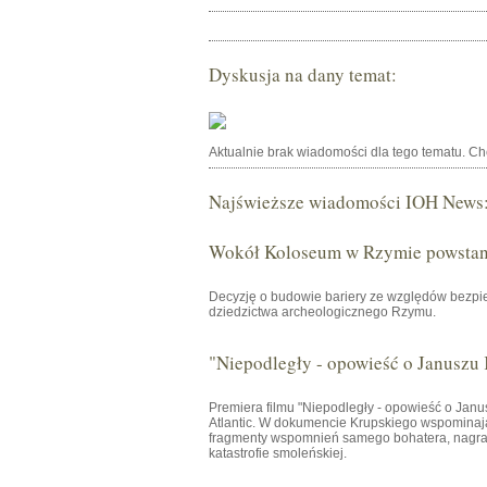
Dyskusja na dany temat:
Aktualnie brak wiadomości dla tego tematu. C
Najświeższe wiadomości IOH News
Wokół Koloseum w Rzymie powstani
Decyzję o budowie bariery ze względów bezpie
dziedzictwa archeologicznego Rzymu.
"Niepodległy - opowieść o Januszu
Premiera filmu "Niepodległy - opowieść o Janu
Atlantic. W dokumencie Krupskiego wspominają 
fragmenty wspomnień samego bohatera, nagrany
katastrofie smoleńskiej.