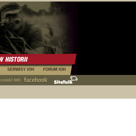
SERWISY IOH
FORUM IOH
eczność IOH: