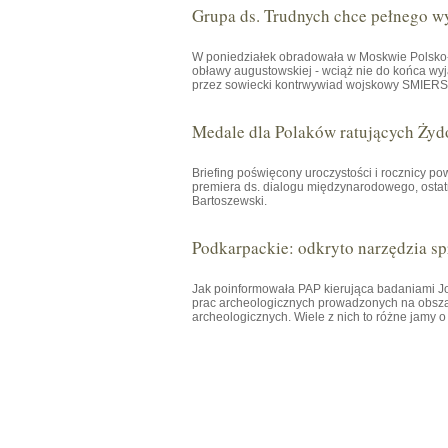
Grupa ds. Trudnych chce pełnego w
W poniedziałek obradowała w Moskwie Polsko-R
obławy augustowskiej - wciąż nie do końca wyj
przez sowiecki kontrwywiad wojskowy SMIERSZ 
Medale dla Polaków ratujących Żyd
Briefing poświęcony uroczystości i rocznicy p
premiera ds. dialogu międzynarodowego, osta
Bartoszewski.
Podkarpackie: odkryto narzędzia spr
Jak poinformowała PAP kierująca badaniami
prac archeologicznych prowadzonych na obsza
archeologicznych. Wiele z nich to różne jamy