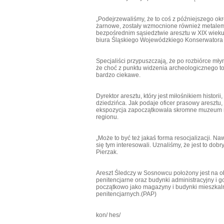
„Podejrzewaliśmy, że to coś z późniejszego o
żarnowe, zostały wzmocnione również metalem.
bezpośrednim sąsiedztwie aresztu w XIX wieku 
biura Śląskiego Wojewódzkiego Konserwatora
Specjaliści przypuszczają, że po rozbiórce młyn
że choć z punktu widzenia archeologicznego to
bardzo ciekawe.
Dyrektor aresztu, który jest miłośnikiem histo
dziedzińca. Jak podaje oficer prasowy aresztu,
ekspozycja zapoczątkowała skromne muzeum na t
regionu.
„Może to być też jakaś forma resocjalizacji. N
się tym interesowali. Uznaliśmy, że jest to do
Pierzak.
Areszt Śledczy w Sosnowcu położony jest na o
penitencjarne oraz budynki administracyjny i 
początkowo jako magazyny i budynki mieszkaln
penitencjarnych.(PAP)
kon/ hes/