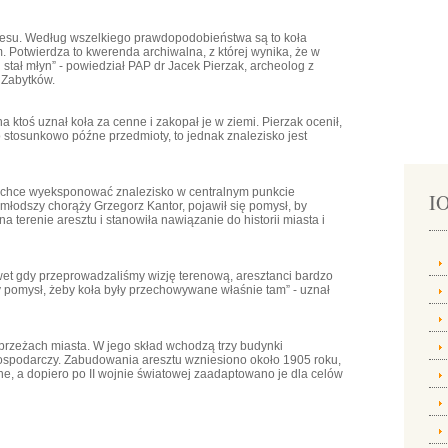
kresu. Według wszelkiego prawdopodobieństwa są to koła
 Potwierdza to kwerenda archiwalna, z której wynika, że w
stał młyn” - powiedział PAP dr Jacek Pierzak, archeolog z
 Zabytków.
a ktoś uznał koła za cenne i zakopał je w ziemi. Pierzak ocenił,
 stosunkowo późne przedmioty, to jednak znalezisko jest
rii, chce wyeksponować znalezisko w centralnym punkcie
IO
 młodszy chorąży Grzegorz Kantor, pojawił się pomysł, by
erenie aresztu i stanowiła nawiązanie do historii miasta i
awet gdy przeprowadzaliśmy wizję terenową, aresztanci bardzo
bry pomysł, żeby koła były przechowywane właśnie tam” - uznał
brzeżach miasta. W jego skład wchodzą trzy budynki
gospodarczy. Zabudowania aresztu wzniesiono około 1905 roku,
e, a dopiero po II wojnie światowej zaadaptowano je dla celów