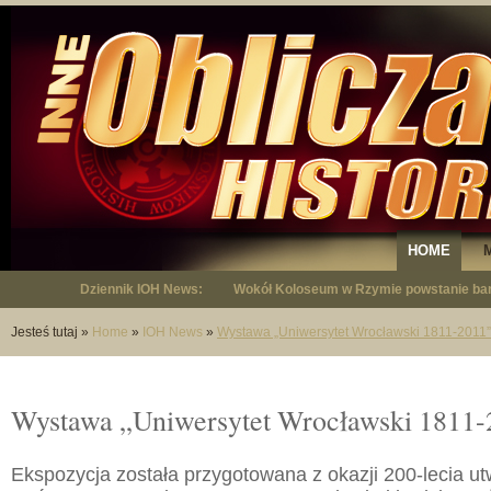
HOME
Dziennik IOH News:
"Niepodległy - opowieść o Januszu Krup
Jesteś tutaj
»
Home
»
IOH News
»
Wystawa „Uniwersytet Wrocławski 1811-2011”
Wystawa „Uniwersytet Wrocławski 1811-
Ekspozycja została przygotowana z okazji 200-lecia u