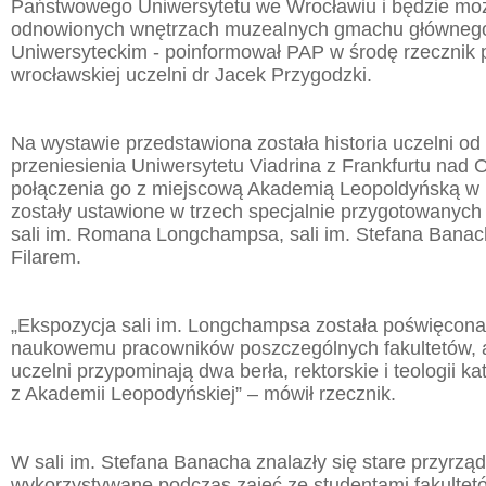
Państwowego Uniwersytetu we Wrocławiu i będzie moż
odnowionych wnętrzach muzealnych gmachu głównego 
Uniwersyteckim - poinformował PAP w środę rzecznik
wrocławskiej uczelni dr Jacek Przygodzki.
Na wystawie przedstawiona została historia uczelni o
przeniesienia Uniwersytetu Viadrina z Frankfurtu nad 
połączenia go z miejscową Akademią Leopoldyńską w 
zostały ustawione w trzech specjalnie przygotowanych
sali im. Romana Longchampsa, sali im. Stefana Banach
Filarem.
„Ekspozycja sali im. Longchampsa została poświęcona
naukowemu pracowników poszczególnych fakultetów, a o 
uczelni przypominają dwa berła, rektorskie i teologii ka
z Akademii Leopodyńskiej” – mówił rzecznik.
W sali im. Stefana Banacha znalazły się stare przyrz
wykorzystywane podczas zajęć ze studentami fakultetó