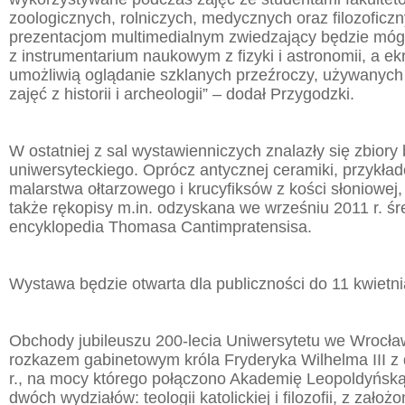
zoologicznych, rolniczych, medycznych oraz filozoficzn
prezentacjom multimedialnym zwiedzający będzie mógł
z instrumentarium naukowym z fizyki i astronomii, a e
umożliwią oglądanie szklanych przeźroczy, używanych
zajęć z historii i archeologii” – dodał Przygodzki.
W ostatniej z sal wystawienniczych znalazły się zbiory 
uniwersyteckiego. Oprócz antycznej ceramiki, przykła
malarstwa ołtarzowego i krucyfiksów z kości słoniowej
także rękopisy m.in. odzyskana we wrześniu 2011 r. ś
encyklopedia Thomasa Cantimpratensisa.
Wystawa będzie otwarta dla publiczności do 11 kwietni
Obchody jubileuszu 200-lecia Uniwersytetu we Wrocła
rozkazem gabinetowym króla Fryderyka Wilhelma III z 
r., na mocy którego połączono Akademię Leopoldyńską,
dwóch wydziałów: teologii katolickiej i filozofii, z zało