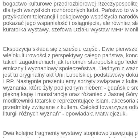
bogactwo kulturowe przedrozbiorowej Rzeczypospolite
dla tych wszystkich różnorodnych ludzi. Państwo to w 
przykładem tolerancji i pokojowego współżycia narod
pokazać jego wspaniałość i osiągnięcia, ale również sł
kuratorka wystawy, szefowa Działu Wystaw MHP Moni
Ekspozycja składa się z sześciu części. Dwie pierwsze 
wielokulturowości z perspektywy całego państwa, konc
takich zagadnieniach jak fenomen staropolskiego feder
etniczny i wyznaniowy społeczeństwa. "Jednym z ważn
jest tu oryginalny akt Unii Lubelskiej, podstawowy dok
I RP. Następnie prezentujemy sprzęty związane z kult
wyznania, które żyły pod jednym niebem - gdańskie sr
piękną kapę i monstrancję oraz różaniec z Jasnej Góry
modlitewniki tatarskie reprezentujące islam, akcesoria 
przedmioty związane z kultem. Całości towarzyszą od
liturgii różnych wyznań" - opowiadała Matwiejczuk.
Dwa kolejne fragmenty wystawy stopniowo zawężają p