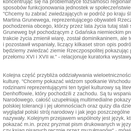
koncentrując się na problematyce tożsamości regionaln
sposobów funkcjonowania jednostek w społeczeństwie
"Chcemy tu zabrać zwiedzających w podróż po kraju ś
Martina Grunewega, reprezentującego obywateli Rzecz
pochodzenia obcego, którzy przez lata życia tutaj stali
Gruneweg był pochodzącym z Gdańska niemieckim pro
trakcie życia zmienił wiarę, został dominikaninem, ale 
i pozostawił wspaniały, liczący kilkaset stron opis podr
będziemy zwiedzać ziemie Rzeczpospolitej pokazując
przełomu XVI i XVII w." - relacjonuje kuratorka wystawy
Kolejna część przybliża oddziaływania wieloetnicznoś
kulturę. "Chcemy pokazać widzom spotkanie Wschodu
rodzinami reprezentującymi ten tygiel kulturowy są lite
Denhoffowie, który pochodzili z zachodu. Są tu wspani
Narodowego, całość uzupełniają multimedialne pokaz
polskiej tolerancji i jej ułomnościach oraz quizy dla dzi
wyglądał polski strój narodowy i jak jego poszczególne
nazywały. Kolejnym przejawem wspólnoty jest język, k
pokazać m.in. przez pryzmat pism drukowanych w języ
czy ksiąg pisanych ręcznie przez muzułmanów" - mówi