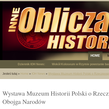
HOME
Dziennik IOH News:
"Niepodległy - opowieść o Januszu Krup
Jesteś tutaj
»
Home
»
IOH News
»
Wystawa Muzeum Historii Polski o Rzeczposp
Wystawa Muzeum Historii Polski o Rzeczp
Obojga Narodów