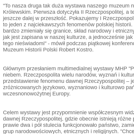
"To nasza druga tak duża wystawa naszego muzeum 
Królewskim. Pierwsza dotyczyła II Rzeczpospolitej, a t
jeszcze dalej w przeszłość. Pokazujemy I Rzeczpospoli
to jeden z najciekawszych fenomenów polskiej historii
bardzo zmieniały się granice, skład narodowy i etniczn
jak jest zapisana w naszej kulturze, a jednocześnie ja
tego nieświadomi" - mówił podczas piątkowej konferenc
Muzeum Historii Polski Robert Kostro.
Głównym przesłaniem multimedialnej wystawy MHP "
niebem. Rzeczpospolita wielu narodów, wyznań i kultur 
przedstawienie fenomenu dawnej Rzeczypospolitej – je
zróżnicowanych językowo, wyznaniowo i kulturowo pa
wczesnonowożytnej Europy.
Celem wystawy jest przypomnienie współczesnym wid
dawnej Rzeczypospolitej, gdzie obecnie istnieją różne 
prawie dwa i pół stulecia funkcjonowało państwo, zam
grup narodowościowych, etnicznych i religijnych. "Ch