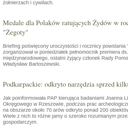
żołnierzach i cywilach.
Medale dla Polaków ratujących Żydów w roc
"Żegoty"
Briefing poświęcony uroczystości i rocznicy powstania 
zorganizował w poniedziałek pełnomocnik premiera ds.
międzynarodowego, ostatni żyjący członek Rady Pom
Władysław Bartoszewski.
Podkarpackie: odkryto narzędzia sprzed kilku
Jak poinformowała PAP kierująca badaniami Joanna 
Okręgowego w Rzeszowie, podczas prac archeologic
na obszarze około 70 arów odkryto ponad 200 obiektó
Wiele z nich to różne jamy o szeroko rozumianym prz
gospodarczym.