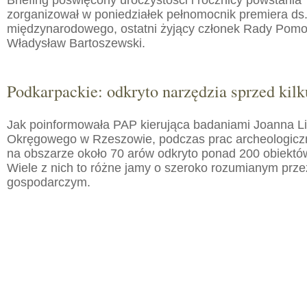
Briefing poświęcony uroczystości i rocznicy powstania 
zorganizował w poniedziałek pełnomocnik premiera ds.
międzynarodowego, ostatni żyjący członek Rady Pom
Władysław Bartoszewski.
Podkarpackie: odkryto narzędzia sprzed kilku
Jak poinformowała PAP kierująca badaniami Joanna 
Okręgowego w Rzeszowie, podczas prac archeologic
na obszarze około 70 arów odkryto ponad 200 obiektó
Wiele z nich to różne jamy o szeroko rozumianym prz
gospodarczym.