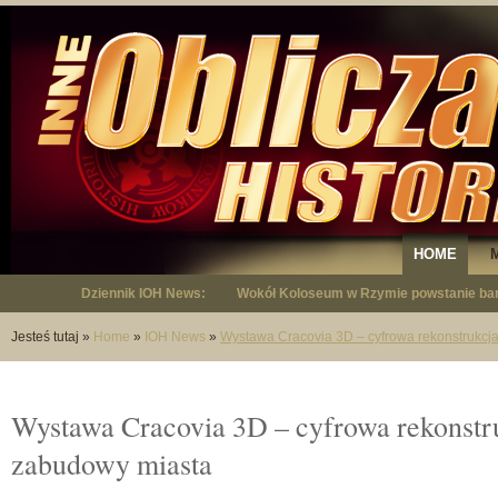
HOME
Dziennik IOH News:
Wokół Koloseum w Rzymie powstanie bar
"Niepodległy - opowieść o Januszu Krup
Jesteś tutaj
»
Home
»
IOH News
»
Wystawa Cracovia 3D – cyfrowa rekonstrukcj
Wystawa Cracovia 3D – cyfrowa rekonstr
zabudowy miasta