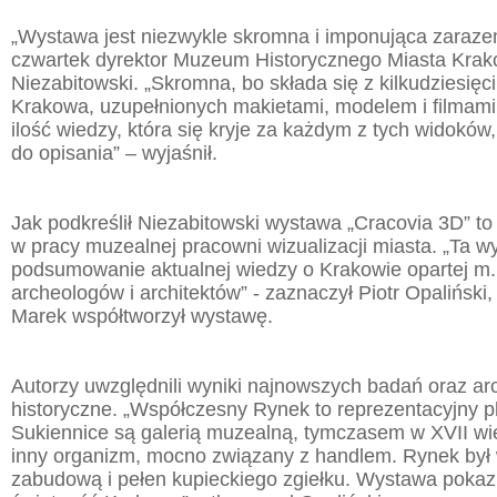
„Wystawa jest niezwykle skromna i imponująca zaraze
czwartek dyrektor Muzeum Historycznego Miasta Krak
Niezabitowski. „Skromna, bo składa się z kilkudziesię
Krakowa, uzupełnionych makietami, modelem i filmami
ilość wiedzy, która się kryje za każdym z tych widoków,
do opisania” – wyjaśnił.
Jak podkreślił Niezabitowski wystawa „Cracovia 3D” t
w pracy muzealnej pracowni wizualizacji miasta. „Ta w
podsumowanie aktualnej wiedzy o Krakowie opartej m.
archeologów i architektów” - zaznaczył Piotr Opaliński
Marek współtworzył wystawę.
Autorzy uwzględnili wyniki najnowszych badań oraz ar
historyczne. „Współczesny Rynek to reprezentacyjny p
Sukiennice są galerią muzealną, tymczasem w XVII wie
inny organizm, mocno związany z handlem. Rynek był
zabudową i pełen kupieckiego zgiełku. Wystawa poka