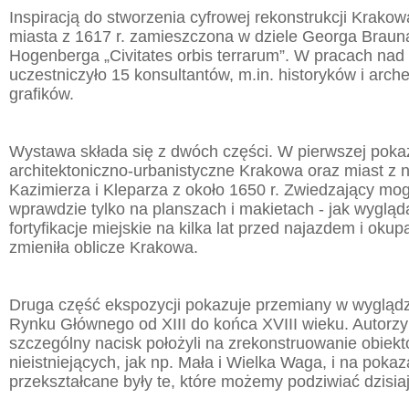
Inspiracją do stworzenia cyfrowej rekonstrukcji Krako
miasta z 1617 r. zamieszczona w dziele Georga Braun
Hogenberga „Civitates orbis terrarum”. W pracach nad 
uczestniczyło 15 konsultantów, m.in. historyków i arch
grafików.
Wystawa składa się z dwóch części. W pierwszej poka
architektoniczno-urbanistyczne Krakowa oraz miast z 
Kazimierza i Kleparza z około 1650 r. Zwiedzający mo
wprawdzie tylko na planszach i makietach - jak wygląda
fortyfikacje miejskie na kilka lat przed najazdem i oku
zmieniła oblicze Krakowa.
Druga część ekspozycji pokazuje przemiany w wygląd
Rynku Głównego od XIII do końca XVIII wieku. Autorz
szczególny nacisk położyli na zrekonstruowanie obiekt
nieistniejących, jak np. Mała i Wielka Waga, i na pokaz
przekształcane były te, które możemy podziwiać dzisiaj