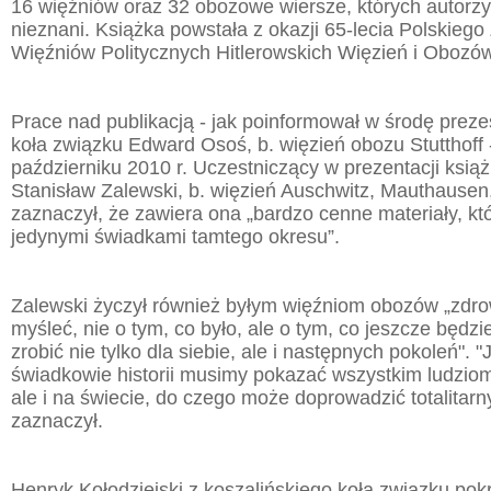
16 więźniów oraz 32 obozowe wiersze, których autorzy
nieznani. Książka powstała z okazji 65-lecia Polskieg
Więźniów Politycznych Hitlerowskich Więzień i Obozó
Prace nad publikacją - jak poinformował w środę preze
koła związku Edward Osoś, b. więzień obozu Stutthoff 
październiku 2010 r. Uczestniczący w prezentacji ksią
Stanisław Zalewski, b. więzień Auschwitz, Mauthausen,
zaznaczył, że zawiera ona „bardzo cenne materiały, k
jedynymi świadkami tamtego okresu”.
Zalewski życzył również byłym więźniom obozów „zdro
myśleć, nie o tym, co było, ale o tym, co jeszcze będz
zrobić nie tylko dla siebie, ale i następnych pokoleń". "
świadkowie historii musimy pokazać wszystkim ludziom,
ale i na świecie, do czego może doprowadzić totalitarn
zaznaczył.
Henryk Kołodziejski z koszalińskiego koła związku pokre