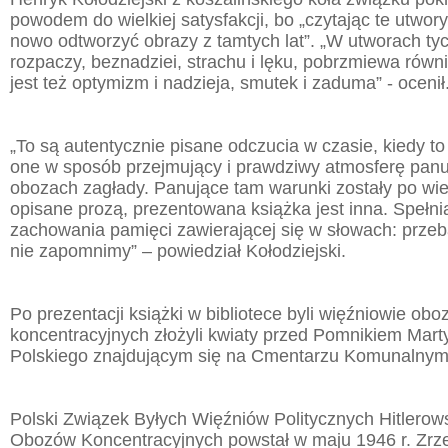
powodem do wielkiej satysfakcji, bo „czytając te utwo
nowo odtworzyć obrazy z tamtych lat”. „W utworach tyc
rozpaczy, beznadziei, strachu i lęku, pobrzmiewa równ
jest też optymizm i nadzieja, smutek i zaduma” - ocenił
„To są autentycznie pisane odczucia w czasie, kiedy to
one w sposób przejmujący i prawdziwy atmosferę panu
obozach zagłady. Panujące tam warunki zostały po wie
opisane prozą, prezentowana książka jest inna. Spełn
zachowania pamięci zawierającej się w słowach: przeb
nie zapomnimy” – powiedział Kołodziejski.
Po prezentacji książki w bibliotece byli więźniowie ob
koncentracyjnych złożyli kwiaty przed Pomnikiem Mart
Polskiego znajdującym się na Cmentarzu Komunalny
Polski Związek Byłych Więźniów Politycznych Hitlerows
Obozów Koncentracyjnych powstał w maju 1946 r. Zr