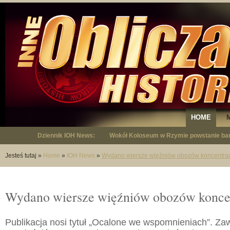
HOME
Dziennik IOH News:
"Niepodległy - opowieść o Januszu Krup
Jesteś tutaj
»
Home
»
IOH News
»
Wydano wiersze więźniów obozów koncentra
Wydano wiersze więźniów obozów konce
Publikacja nosi tytuł „Ocalone we wspomnieniach”. Z