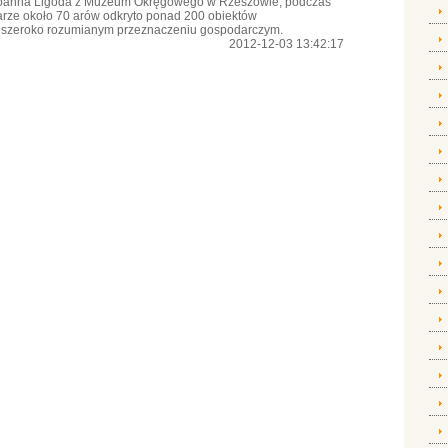
 Joanna Ligoda z Muzeum Okręgowego w Rzeszowie, podczas
rze około 70 arów odkryto ponad 200 obiektów
 o szeroko rozumianym przeznaczeniu gospodarczym.
2012-12-03 13:42:17