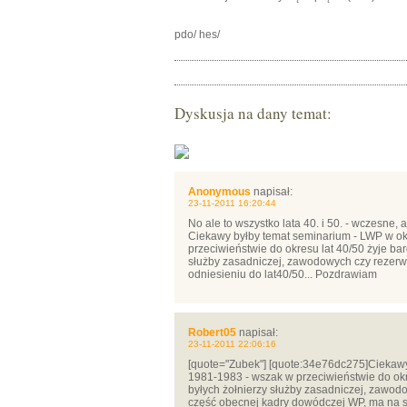
pdo/ hes/
Dyskusja na dany temat:
Anonymous
napisał:
23-11-2011 16:20:44
No ale to wszystko lata 40. i 50. - wczesne,
Ciekawy byłby temat seminarium - LWP w o
przeciwieństwie do okresu lat 40/50 żyje ba
służby zasadniczej, zawodowych czy rezerwy.
odniesieniu do lat40/50... Pozdrawiam
Robert05
napisał:
23-11-2011 22:06:16
[quote="Zubek"] [quote:34e76dc275]Ciekawy
1981-1983 - wszak w przeciwieństwie do okr
byłych żołnierzy służby zasadniczej, zawod
część obecnej kadry dowódczej WP, ma na s