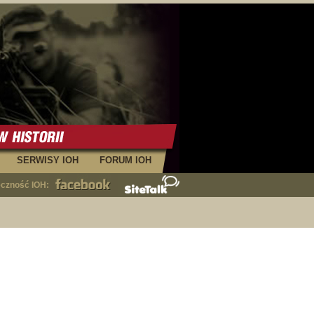
SERWISY IOH
FORUM IOH
eczność IOH: