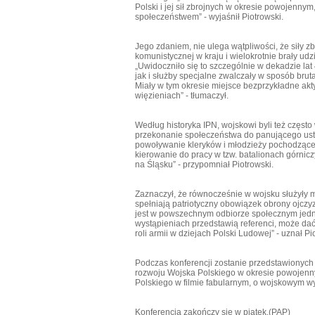
Polski i jej sił zbrojnych w okresie powojenny
społeczeństwem” - wyjaśnił Piotrowski.
Jego zdaniem, nie ulega wątpliwości, że siły z
komunistycznej w kraju i wielokrotnie brały u
„Uwidoczniło się to szczególnie w dekadzie lat
jak i służby specjalne zwalczały w sposób br
Miały w tym okresie miejsce bezprzykładne ak
więzieniach” - tłumaczył.
Według historyka IPN, wojskowi byli też częst
przekonanie społeczeństwa do panującego ustro
powoływanie kleryków i młodzieży pochodzące
kierowanie do pracy w tzw. batalionach górni
na Śląsku” - przypomniał Piotrowski.
Zaznaczył, że równocześnie w wojsku służyły 
spełniają patriotyczny obowiązek obrony ojczy
jest w powszechnym odbiorze społecznym jedno
wystąpieniach przedstawią referenci, może dać
roli armii w dziejach Polski Ludowej” - uznał Pi
Podczas konferencji zostanie przedstawionych
rozwoju Wojska Polskiego w okresie powojenn
Polskiego w filmie fabularnym, o wojskowym wy
Konferencja zakończy się w piątek.(PAP)