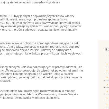
m, zajmą się też relacjami pomiędzy wojskiem a
brojne PRL były jednym z najważniejszych filarów władzy
dział w tłumieniu masowych protestów społeczeństwa.
 40. i 50., kiedy to zarówno wojskowy wymiar sprawiedliwości,
utalny wszelkie przejawy sprzeciwu wobec panującego systemu.
ty terroru, mordów sądowych, osadzania niewinnych ludzi w
o włączani w akcje polityczne i propagandowe mające na celu
ju. „Armię włączano także w system represji, m.in. poprzez
IO
j ze środowisk obcych Polsce Ludowej do służby oraz
czych, wykonujących katorżniczą pracę w kopalniach węglowych
miliony młodych Polaków pozostających w przeświadczeniu, że
zny. „To wszystko powoduje, że wizerunek powojennej armii nie
stronny. Dlatego spojrzenie na wojsko, jakie w swoich
 asumpt do ożywionej dyskusji, jak też do próby zdefiniowania
otrowski.
 20 referatów. Naukowcy będą rozmawiać m.in. o etapach
ym, jego miejscu w Układzie Warszawskim, obrazie Wojska
miarze sprawiedliwości w okresie stalinizmu.