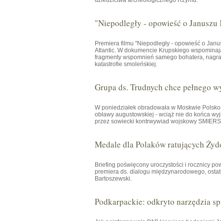
dziedzictwa archeologicznego Rzymu.
"Niepodległy - opowieść o Januszu
Premiera filmu "Niepodległy - opowieść o Janu
Atlantic. W dokumencie Krupskiego wspominają 
fragmenty wspomnień samego bohatera, nagrany
katastrofie smoleńskiej.
Grupa ds. Trudnych chce pełnego w
W poniedziałek obradowała w Moskwie Polsko-R
obławy augustowskiej - wciąż nie do końca wyj
przez sowiecki kontrwywiad wojskowy SMIERSZ 
Medale dla Polaków ratujących Żyd
Briefing poświęcony uroczystości i rocznicy p
premiera ds. dialogu międzynarodowego, osta
Bartoszewski.
Podkarpackie: odkryto narzędzia spr