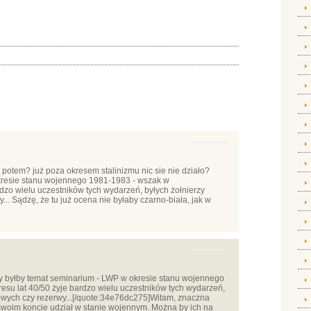
 a potem? już poza okresem stalinizmu nic sie nie działo?
kresie stanu wojennego 1981-1983 - wszak w
rdzo wielu uczestników tych wydarzeń, byłych żołnierzy
.. Sądzę, że tu już ocena nie byłaby czarno-biała, jak w
 byłby temat seminarium - LWP w okresie stanu wojennego
esu lat 40/50 żyje bardzo wielu uczestników tych wydarzeń,
owych czy rezerwy...[/quote:34e76dc275]Witam, znaczna
woim koncie udział w stanie wojennym. Można by ich na