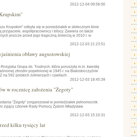
2012-12-04 09:56:00
 Krupskim"
szu Krupskim" odbyła się w poniedziałek w stołecznym kinie
przyjaciele, współpracownicy i bliscy. Zawiera on także
ch jeszcze przed jego tragiczną śmiercią w 2010 r. w
2012-12-03 21:23:51
yjaśnienia obławy augustowskiej
osyjska Grupa ds. Trudnych, która poruszyła m.in. kwestię
aśnionej zbrodni popełnionej w 1945 r. na Białostocczyźnie
na 592 polskich żołnierzach i cywilach.
2012-12-03 18:45:39
ów w rocznicę założenia "Żegoty"
owstania "Żegoty" zorganizował w poniedziałek pełnomocnik
tni żyjący członek Rady Pomocy Żydom Władysław
2012-12-03 15:10:31
zed kilku tysięcy lat