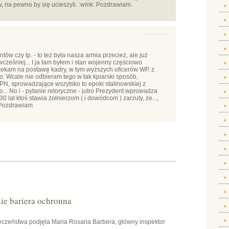
w, na pewno by się ucieszyli. :wink: Pozdrawiam.
ów czy tp. - to też była nasza armia przecież, ale już
 wcześniej... I ja tam byłem i stan wojenny częściowo
rzekam na postawę kadry, w tym wyższych oficerów WP, z
ko. Wcale nie odbieram tego w tak kpiarski sposób,
PN, sprowadzające wszytsko to epoki stalinowskiej z
... No i - pytanie retoryczne - jutro Prezydent wprowadza
0 lat ktoś stawia żołnierzom ( i dowódcom ) zarzuty, że...,
 Pozdrawiam
:
e bariera ochronna
czeństwa podjęła Maria Rosaria Barbera, główny inspektor