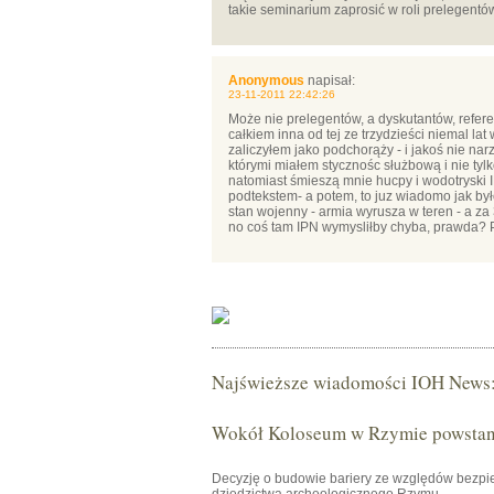
takie seminarium zaprosić w roli prelegentó
Anonymous
napisał:
23-11-2011 22:42:26
Może nie prelegentów, a dyskutantów, referent
całkiem inna od tej ze trzydzieści niemal lat
zaliczyłem jako podchorąży - i jakoś nie na
którymi miałem stycznośc służbową i nie tyl
natomiast śmieszą mnie hucpy i wodotryski I
podtekstem- a potem, to juz wiadomo jak było
stan wojenny - armia wyrusza w teren - a za 3
no coś tam IPN wymysliłby chyba, prawda?
Najświeższe wiadomości IOH News
Wokół Koloseum w Rzymie powstani
Decyzję o budowie bariery ze względów bezpie