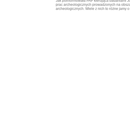
Jak poinformowała PAP kierująca badaniami
prac archeologicznych prowadzonych na obsza
archeologicznych. Wiele z nich to różne jamy