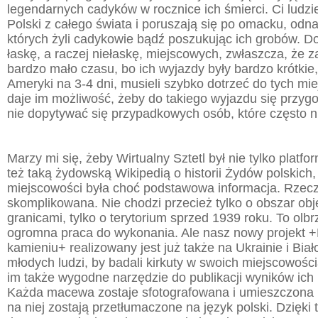
legendarnych cadyków w rocznice ich śmierci. Ci ludzie
Polski z całego świata i poruszają się po omacku, odna
których żyli cadykowie bądź poszukując ich grobów. Do
łaskę, a raczej niełaskę, miejscowych, zwłaszcza, że z
bardzo mało czasu, bo ich wyjazdy były bardzo krótkie,
Ameryki na 3-4 dni, musieli szybko dotrzeć do tych miej
daje im możliwość, żeby do takiego wyjazdu się przygo
nie dopytywać się przypadkowych osób, które często ni
Marzy mi się, żeby Wirtualny Sztetl był nie tylko platfo
też taką żydowską Wikipedią o historii Żydów polskich,
miejscowości była choć podstawowa informacja. Rzecz
skomplikowana. Nie chodzi przecież tylko o obszar obję
granicami, tylko o terytorium sprzed 1939 roku. To olbr
ogromna praca do wykonania. Ale nasz nowy projekt 
kamieniu+ realizowany jest już także na Ukrainie i Bia
młodych ludzi, by badali kirkuty w swoich miejscowoś
im także wygodne narzędzie do publikacji wyników ich 
Każda macewa zostaje sfotografowana i umieszczona 
na niej zostają przetłumaczone na język polski. Dzięki