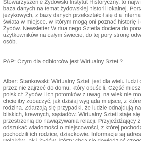
Stowarzyszenie Żydowski Instytut Historyczny, to najw
baza danych na temat żydowskiej historii lokalnej. Port
językowych, z bazy danych przekształcił się dla intern
świata w miejsce, w którym mogą oni poznać historię i 
Żydów. Newsletter Wirtualnego Sztetla dociera do pona
użytkowników na całym świecie, do tej pory stronę odw
osób.
PAP: Czym dla odbiorców jest Wirtualny Sztetl?
Albert Stankowski: Wirtualny Sztetl jest dla wielu lud
przez nie zajrzeć do domu, który opuścili. Część mies
polskich Żydów i ich potomków z uwagi na wiek nie mo
chcieliby zobaczyć, jak dzisiaj wygląda miejsce, z któr
rodzina. Zdarzają się przypadki, że ludzie odnajdują n
bliskich, krewnych, sąsiadów. Wirtualny Sztetl staje się
przestrzenią do nawiązywania relacji. Przyjeżdżający 
odszukać wiadomości o miejscowości, z której pochodz
pochodzili ich rodzice, dziadkowie. Informacje są ad
Polaków, jak i Żydów, którzy chcą się dowiedzieć cze