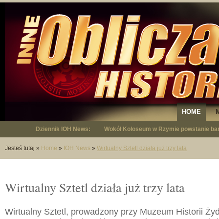
HOME
Dziennik IOH News:
"Niepodległy - opowieść o Januszu Krup
Jesteś tutaj
»
Home
»
IOH News
»
Wirtualny Sztetl działa już trzy lata
Wirtualny Sztetl działa już trzy lata
Wirtualny Sztetl, prowadzony przy Muzeum Historii Ży