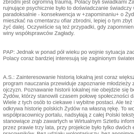
zbrodni jest ogromną traumą. Polacy byli świadkami Za
rujnujące psychicznie było to doświadczanie świadczy 
paradoksalnie - konsekwencja w +zapominaniu+ o Żyda
mieszkać na cmentarzu ofiar zbrodni, lepiej o tym zbyt
żyć dalej. Oczywiście są też przypadki, gdy zapomnie
winy współsprawców Zagłady.
PAP: Jednak w ponad pół wieku po wojnie sytuacja zac
Polacy coraz bardziej interesują się zaginionym świat
A.S.: Zainteresowanie historią lokalną jest coraz więks
program nauczania przewiduje zapoznanie młodzieży 
ojczyzn. Poznawanie historii lokalnej nie obejdzie się 
Żydów, którzy stanowili czasem połowę społeczności 
Wiele z tych osób to ciekawe i wybitne postaci. Ale te
odkrywa historię polskich Żydów na własną rękę. To wo
współpracownicy portalu, nadsyłają z całej Polski teksty
stanowiące zrąb zawartych w Wirtualnym Sztetlu inform
przez prawie trzy lata, przy projekcie było tylko dwóch
pracowników. Bez udziału wolontariuszy, bez anonim