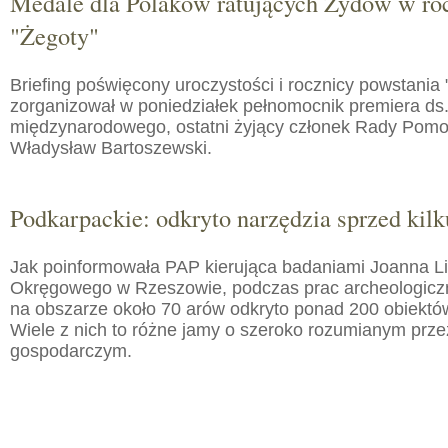
Medale dla Polaków ratujących Żydów w roc
"Żegoty"
Briefing poświęcony uroczystości i rocznicy powstania 
zorganizował w poniedziałek pełnomocnik premiera ds.
międzynarodowego, ostatni żyjący członek Rady Pom
Władysław Bartoszewski.
Podkarpackie: odkryto narzędzia sprzed kilku
Jak poinformowała PAP kierująca badaniami Joanna 
Okręgowego w Rzeszowie, podczas prac archeologic
na obszarze około 70 arów odkryto ponad 200 obiektó
Wiele z nich to różne jamy o szeroko rozumianym prz
gospodarczym.