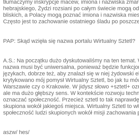
tłumaczymy inskrypcje macew, imiona i nazwiska zmar
hebrajskiego, Żydzi rozsiani po całym świecie mogą o
bliskich, a Polacy mogą poznać imiona i nazwiska mie
Często jest to zachowanie ostatniego śladu po poszcz
PAP: Skąd wzięła się nazwa portalu Wirtualny Sztetl?
A.S.: Na początku dużo dyskutowaliśmy na ten temat.
nazwa musi być uniwersalna, ponieważ będzie funkcj
językach, dobrze też, aby znalazł się w niej żydowski 
krytykowano mój pomysł Wirtualny Sztetl, bo jak tu mó
Warszawie czy o Krakowie. W jidysz słowo +sztetl+ o
ale ma dużo głębszy sens. W kontekście rozwoju technol
oznaczać społeczność. Przecież sztetl to tak naprawd
skupiona wokół jakiegoś miejsca. Wirtualny Sztetl to w
społeczność ludzi skupionych wokół misji zachowania 
aszw/ hes/