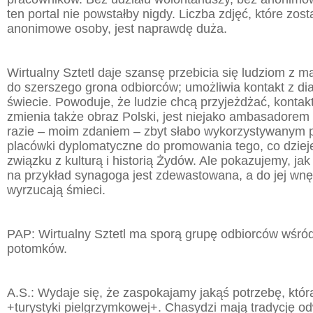
ten portal nie powstałby nigdy. Liczba zdjęć, które zos
anonimowe osoby, jest naprawdę duża.
Wirtualny Sztetl daje szansę przebicia się ludziom z 
do szerszego grona odbiorców; umożliwia kontakt z d
świecie. Powoduje, że ludzie chcą przyjeżdżać, kontakt
zmienia także obraz Polski, jest niejako ambasadorem
razie – moim zdaniem – zbyt słabo wykorzystywanym p
placówki dyplomatyczne do promowania tego, co dzieje
związku z kulturą i historią Żydów. Ale pokazujemy, jak
na przykład synagoga jest zdewastowana, a do jej wnęt
wyrzucają śmieci.
PAP: Wirtualny Sztetl ma sporą grupę odbiorców wśród
potomków.
A.S.: Wydaje się, że zaspokajamy jakąś potrzebę, któr
+turystyki pielgrzymkowej+. Chasydzi mają tradycję o