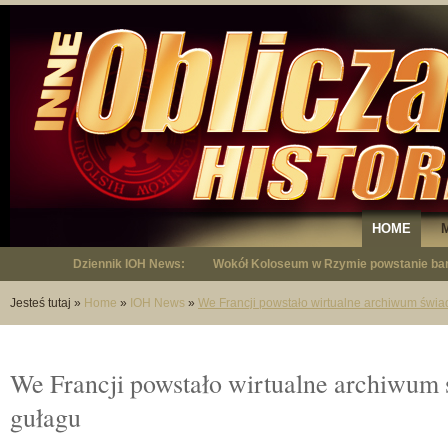
HOME
Dziennik IOH News:
Wokół Koloseum w Rzymie powstanie bar
"Niepodległy - opowieść o Januszu Krup
Jesteś tutaj
»
Home
»
IOH News
»
We Francji powstało wirtualne archiwum świ
We Francji powstało wirtualne archiwum
gułagu