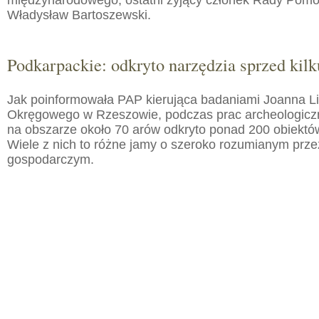
międzynarodowego, ostatni żyjący członek Rady Pom
Władysław Bartoszewski.
Podkarpackie: odkryto narzędzia sprzed kilku
Jak poinformowała PAP kierująca badaniami Joanna 
Okręgowego w Rzeszowie, podczas prac archeologic
na obszarze około 70 arów odkryto ponad 200 obiektó
Wiele z nich to różne jamy o szeroko rozumianym prz
gospodarczym.