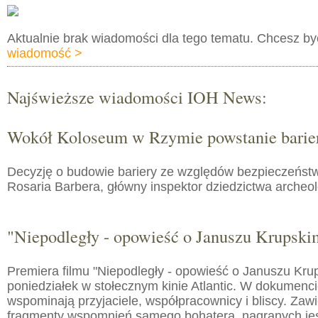
Aktualnie brak wiadomości dla tego tematu. Chcesz b
wiadomość >
Najświeższe wiadomości IOH News:
Wokół Koloseum w Rzymie powstanie barie
Decyzję o budowie bariery ze względów bezpieczeństw
Rosaria Barbera, główny inspektor dziedzictwa arche
"Niepodległy - opowieść o Januszu Krupski
Premiera filmu "Niepodległy - opowieść o Januszu Kru
poniedziałek w stołecznym kinie Atlantic. W dokumenc
wspominają przyjaciele, współpracownicy i bliscy. Zaw
fragmenty wspomnień samego bohatera, nagranych jes