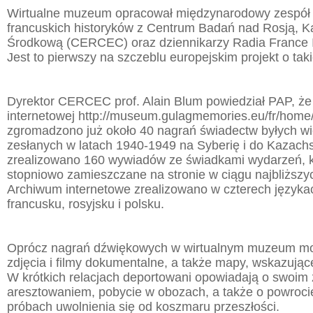
Wirtualne muzeum opracował międzynarodowy zespół
francuskich historyków z Centrum Badań nad Rosją, 
Środkową (CERCEC) oraz dziennikarzy Radia France In
Jest to pierwszy na szczeblu europejskim projekt o takie
Dyrektor CERCEC prof. Alain Blum powiedział PAP, że 
internetowej http://museum.gulagmemories.eu/fr/hom
zgromadzono już około 40 nagrań świadectw byłych wi
zesłanych w latach 1940-1949 na Syberię i do Kazach
zrealizowano 160 wywiadów ze świadkami wydarzeń, 
stopniowo zamieszczane na stronie w ciągu najbliższy
Archiwum internetowe zrealizowano w czterech językac
francusku, rosyjsku i polsku.
Oprócz nagrań dźwiękowych w wirtualnym muzeum m
zdjęcia i filmy dokumentalne, a także mapy, wskazujące
W krótkich relacjach deportowani opowiadają o swoim 
aresztowaniem, pobycie w obozach, a także o powrocie
próbach uwolnienia się od koszmaru przeszłości.