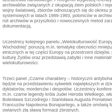
archiwaliów związanych z okupacją ziem polskich i rep
wojny światowej, zbiorów odnoszących się do okresu 
systemowych w latach 1989-1993, poloniców w archiw
roli archiwów w przyszłości i nowoczesnych metod zar
dokumentacją.
Uczestnicy kolejnego panelu „Wielokulturowość Europ
Wschodniej” poruszą m.in. tematykę obecności mniejs
etnicznych w tej części Europy na przestrzeni dziejów, p
kulturę Żydów oraz przedstawią zabytki i inne material
wielokulturowości.
Trzeci panel „Czarne charaktery – historyczni antyboha
będzie na przedstawieniu sylwetek największych w dzi
dyktatorów, morderców i despotów. Uczestnicy konfer
m.in. czarne legendy króla Judei Heroda Wielkiego, wł
Bolesława Szczodrego i Stanisława Augusta Poniatows
Francuzów Napoleona Bonapartego, a także omówią f
owianych złą sławą formacji zbrojnych.