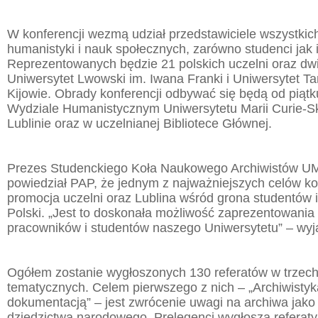
W konferencji wezmą udział przedstawiciele wszystkic
humanistyki i nauk społecznych, zarówno studenci jak i
Reprezentowanych będzie 21 polskich uczelni oraz dwi
Uniwersytet Lwowski im. Iwana Franki i Uniwersytet T
Kijowie. Obrady konferencji odbywać się będą od piątku
Wydziale Humanistycznym Uniwersytetu Marii Curie-S
Lublinie oraz w uczelnianej Bibliotece Głównej.
Prezes Studenckiego Koła Naukowego Archiwistów U
powiedział PAP, że jednym z najważniejszych celów kon
promocja uczelni oraz Lublina wśród grona studentów i
Polski. „Jest to doskonała możliwość zaprezentowani
pracowników i studentów naszego Uniwersytetu” – wyja
Ogółem zostanie wygłoszonych 130 referatów w trzec
tematycznych. Celem pierwszego z nich – „Archiwistyk
dokumentacją” – jest zwrócenie uwagi na archiwa jak
dziedzictwa narodowego. Prelegenci wygłoszą referaty