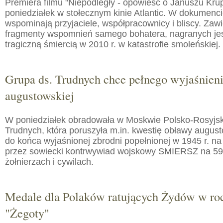
Premiera filmu "Niepodległy - opowieść o Januszu Kru
poniedziałek w stołecznym kinie Atlantic. W dokumenc
wspominają przyjaciele, współpracownicy i bliscy. Zaw
fragmenty wspomnień samego bohatera, nagranych jes
tragiczną śmiercią w 2010 r. w katastrofie smoleńskiej.
Grupa ds. Trudnych chce pełnego wyjaśnien
augustowskiej
W poniedziałek obradowała w Moskwie Polsko-Rosyjs
Trudnych, która poruszyła m.in. kwestię obławy augusto
do końca wyjaśnionej zbrodni popełnionej w 1945 r. na
przez sowiecki kontrwywiad wojskowy SMIERSZ na 59
żołnierzach i cywilach.
Medale dla Polaków ratujących Żydów w roc
"Żegoty"