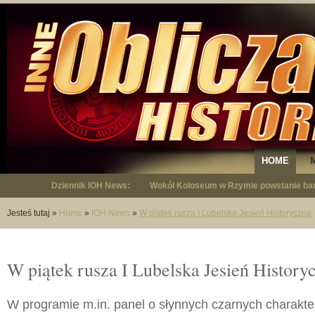
HOME
Dziennik IOH News:
Wokół Koloseum w Rzymie powstanie bar
"Niepodległy - opowieść o Januszu Krup
Jesteś tutaj
»
Home
»
IOH News
»
W piątek rusza I Lubelska Jesień Historyczna
W piątek rusza I Lubelska Jesień History
W programie m.in. panel o słynnych czarnych charakter