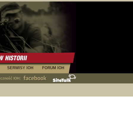
SERWISY IOH
FORUM IOH
eczność IOH: