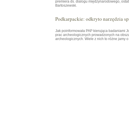
premiera ds. dialogu międzynarodowego, osta
Bartoszewski.
Podkarpackie: odkryto narzędzia spr
Jak poinformowała PAP kierująca badaniami
prac archeologicznych prowadzonych na obsza
archeologicznych. Wiele z nich to różne jamy