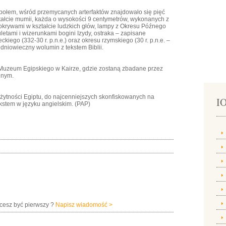
połem, wśród przemycanych arterfaktów znajdowało się pięć
ztałcie mumii, każda o wysokości 9 centymetrów, wykonanych z
 pokrywami w kształcie ludzkich głów, lampy z Okresu Późnego
letami i wizerunkami bogini Izydy, ostraka – zapisane
ckiego (332-30 r. p.n.e.) oraz okresu rzymskiego (30 r. p.n.e. –
redniowieczny wolumin z tekstem Biblii.
 Muzeum Egipskiego w Kairze, gdzie zostaną zbadane przez
jnym.
żytności Egiptu, do najcenniejszych skonfiskowanych na
IO
ekstem w języku angielskim. (PAP)
hcesz być pierwszy ?
Napisz wiadomość >