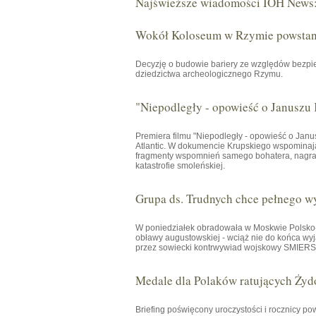
Najświeższe wiadomości IOH News
Wokół Koloseum w Rzymie powstani
Decyzję o budowie bariery ze względów bezpie
dziedzictwa archeologicznego Rzymu.
"Niepodległy - opowieść o Januszu
Premiera filmu "Niepodległy - opowieść o Janu
Atlantic. W dokumencie Krupskiego wspominają 
fragmenty wspomnień samego bohatera, nagrany
katastrofie smoleńskiej.
Grupa ds. Trudnych chce pełnego w
W poniedziałek obradowała w Moskwie Polsko-R
obławy augustowskiej - wciąż nie do końca wyj
przez sowiecki kontrwywiad wojskowy SMIERSZ 
Medale dla Polaków ratujących Żyd
Briefing poświęcony uroczystości i rocznicy p