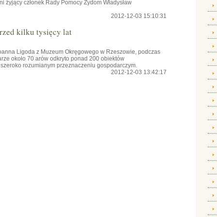
tni żyjący członek Rady Pomocy Żydom Władysław
2012-12-03 15:10:31
zed kilku tysięcy lat
 Joanna Ligoda z Muzeum Okręgowego w Rzeszowie, podczas
rze około 70 arów odkryto ponad 200 obiektów
 o szeroko rozumianym przeznaczeniu gospodarczym.
2012-12-03 13:42:17