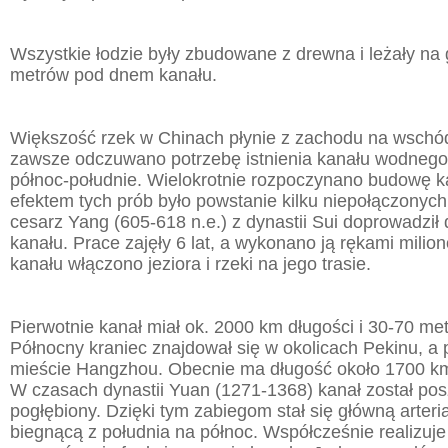
Wszystkie łodzie były zbudowane z drewna i leżały na 
metrów pod dnem kanału.
Większość rzek w Chinach płynie z zachodu na wschód
zawsze odczuwano potrzebę istnienia kanału wodnego
północ-południe. Wielokrotnie rozpoczynano budowę 
efektem tych prób było powstanie kilku niepołączonyc
cesarz Yang (605-618 n.e.) z dynastii Sui doprowadzi
kanału. Prace zajęły 6 lat, a wykonano ją rękami milio
kanału włączono jeziora i rzeki na jego trasie.
Pierwotnie kanał miał ok. 2000 km długości i 30-70 me
Północny kraniec znajdował się w okolicach Pekinu, a
mieście Hangzhou. Obecnie ma długość około 1700 km 
W czasach dynastii Yuan (1271-1368) kanał został pos
pogłębiony. Dzięki tym zabiegom stał się główną arter
biegnącą z południa na północ. Współcześnie realizuje