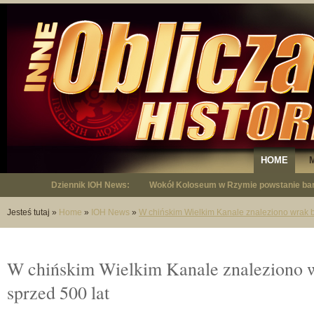
HOME
Dziennik IOH News:
Wokół Koloseum w Rzymie powstanie bar
"Niepodległy - opowieść o Januszu Krup
Jesteś tutaj
»
Home
»
IOH News
»
W chińskim Wielkim Kanale znaleziono wrak ba
W chińskim Wielkim Kanale znaleziono w
sprzed 500 lat