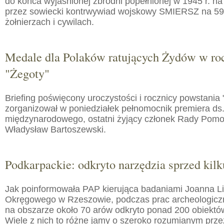
do końca wyjaśnionej zbrodni popełnionej w 1945 r. na
przez sowiecki kontrwywiad wojskowy SMIERSZ na 59
żołnierzach i cywilach.
Medale dla Polaków ratujących Żydów w roc
"Żegoty"
Briefing poświęcony uroczystości i rocznicy powstania 
zorganizował w poniedziałek pełnomocnik premiera ds.
międzynarodowego, ostatni żyjący członek Rady Pom
Władysław Bartoszewski.
Podkarpackie: odkryto narzędzia sprzed kilku
Jak poinformowała PAP kierująca badaniami Joanna 
Okręgowego w Rzeszowie, podczas prac archeologic
na obszarze około 70 arów odkryto ponad 200 obiektó
Wiele z nich to różne jamy o szeroko rozumianym prz