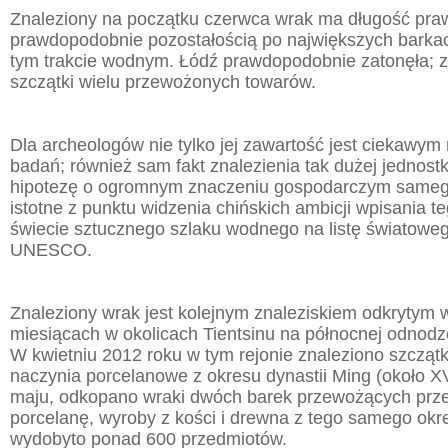
Znaleziony na początku czerwca wrak ma długość prawi
prawdopodobnie pozostałością po największych barkach
tym trakcie wodnym. Łódź prawdopodobnie zatonęła; z
szczątki wielu przewożonych towarów.
Dla archeologów nie tylko jej zawartość jest ciekawym
badań; również sam fakt znalezienia tak dużej jednostk
hipotezę o ogromnym znaczeniu gospodarczym samego
istotne z punktu widzenia chińskich ambicji wpisania t
świecie sztucznego szlaku wodnego na listę światowe
UNESCO.
Znaleziony wrak jest kolejnym znaleziskiem odkrytym w
miesiącach w okolicach Tientsinu na północnej odnodz
W kwietniu 2012 roku w tym rejonie znaleziono szczątk
naczynia porcelanowe z okresu dynastii Ming (około XV
maju, odkopano wraki dwóch barek przewożących prze
porcelanę, wyroby z kości i drewna z tego samego ok
wydobyto ponad 600 przedmiotów.