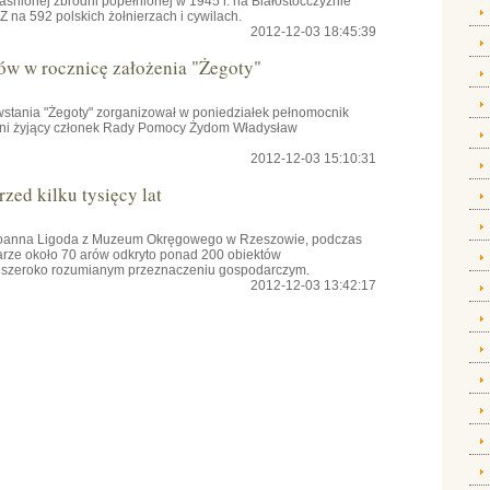
aśnionej zbrodni popełnionej w 1945 r. na Białostocczyźnie
na 592 polskich żołnierzach i cywilach.
2012-12-03 18:45:39
ów w rocznicę założenia "Żegoty"
owstania "Żegoty" zorganizował w poniedziałek pełnomocnik
tni żyjący członek Rady Pomocy Żydom Władysław
2012-12-03 15:10:31
zed kilku tysięcy lat
 Joanna Ligoda z Muzeum Okręgowego w Rzeszowie, podczas
rze około 70 arów odkryto ponad 200 obiektów
 o szeroko rozumianym przeznaczeniu gospodarczym.
2012-12-03 13:42:17