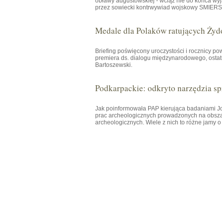
obławy augustowskiej - wciąż nie do końca wyj
przez sowiecki kontrwywiad wojskowy SMIERSZ 
Medale dla Polaków ratujących Żyd
Briefing poświęcony uroczystości i rocznicy p
premiera ds. dialogu międzynarodowego, osta
Bartoszewski.
Podkarpackie: odkryto narzędzia spr
Jak poinformowała PAP kierująca badaniami
prac archeologicznych prowadzonych na obsza
archeologicznych. Wiele z nich to różne jamy