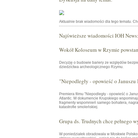
Aktualnie brak wiadomości dla tego tematu. C
Najświeższe wiadomości IOH News
Wokół Koloseum w Rzymie powstani
Decyzję o budowie bariery ze względów bezpie
dziedzictwa archeologicznego Rzymu.
"Niepodległy - opowieść o Januszu
Premiera filmu "Niepodległy - opowieść o Janu
Atlantic. W dokumencie Krupskiego wspominają 
fragmenty wspomnień samego bohatera, nagrany
katastrofie smoleńskiej.
Grupa ds. Trudnych chce pełnego w
W poniedziałek obradowała w Moskwie Polsko-R