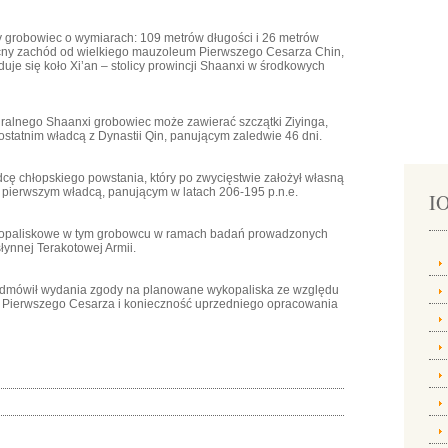
ny grobowiec o wymiarach: 109 metrów długości i 26 metrów
ocny zachód od wielkiego mauzoleum Pierwszego Cesarza Chin,
duje się koło Xi’an – stolicy prowincji Shaanxi w środkowych
ralnego Shaanxi grobowiec może zawierać szczątki Ziyinga,
ostatnim władcą z Dynastii Qin, panującym zaledwie 46 dni.
dcę chłopskiego powstania, który po zwycięstwie założył własną
 jej pierwszym władcą, panującym w latach 206-195 p.n.e.
IO
kopaliskowe w tym grobowcu w ramach badań prowadzonych
ynnej Terakotowej Armii.
odmówił wydania zgody na planowane wykopaliska ze względu
 Pierwszego Cesarza i konieczność uprzedniego opracowania