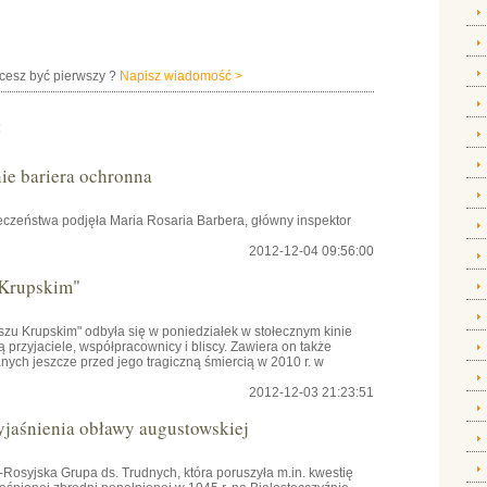
hcesz być pierwszy ?
Napisz wiadomość >
:
e bariera ochronna
czeństwa podjęła Maria Rosaria Barbera, główny inspektor
2012-12-04 09:56:00
 Krupskim"
szu Krupskim" odbyła się w poniedziałek w stołecznym kinie
przyjaciele, współpracownicy i bliscy. Zawiera on także
ch jeszcze przed jego tragiczną śmiercią w 2010 r. w
2012-12-03 21:23:51
yjaśnienia obławy augustowskiej
osyjska Grupa ds. Trudnych, która poruszyła m.in. kwestię