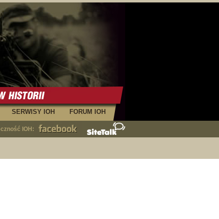
SERWISY IOH
FORUM IOH
eczność IOH: