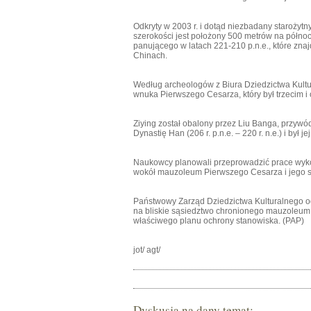
Odkryty w 2003 r. i dotąd niezbadany starożyt
szerokości jest położony 500 metrów na półn
panującego w latach 221-210 p.n.e., które znaj
Chinach.
Według archeologów z Biura Dziedzictwa Kultu
wnuka Pierwszego Cesarza, który był trzecim i 
Ziying został obalony przez Liu Banga, przywó
Dynastię Han (206 r. p.n.e. – 220 r. n.e.) i był
Naukowcy planowali przeprowadzić prace wy
wokół mauzoleum Pierwszego Cesarza i jego sł
Państwowy Zarząd Dziedzictwa Kulturalnego 
na bliskie sąsiedztwo chronionego mauzoleum
właściwego planu ochrony stanowiska. (PAP)
jot/ agt/
Dyskusja na dany temat: