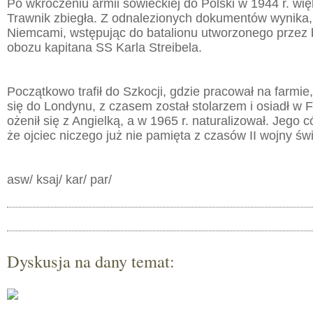
Po wkroczeniu armii sowieckiej do Polski w 1944 r. wi
Trawnik zbiegła. Z odnalezionych dokumentów wynika,
Niemcami, wstępując do batalionu utworzonego przez
obozu kapitana SS Karla Streibela.
Początkowo trafił do Szkocji, gdzie pracował na farmie,
się do Londynu, z czasem został stolarzem i osiadł w 
ożenił się z Angielką, a w 1965 r. naturalizował. Jego c
że ojciec niczego już nie pamięta z czasów II wojny św
asw/ ksaj/ kar/ par/
Dyskusja na dany temat: