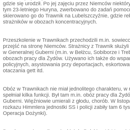
gdzie się urodził. Po jej zajęciu przez Niemców niektó
tym 23-letniego Huryna, zwerbowano do zadań pomoc
skierowano go do Trawnik na Lubelszczyźnie, gdzie rekr
strażników w obozach koncentracyjnych.
Przeszkolenie w Trawnikach przechodzili m.in. sowiecc
przejść na stronę Niemców. Strażnicy z Trawnik służyl
w Generalnej Guberni (m.in. w Bełżcu, Sobiborze i Tre
obozach pracy dla Żydów. Używano ich także do wspar
policyjnych, asystowania przy deportacjach, eskortowa
otaczania gett itd.
Obóz w Trawnikach nie miał jednolitego charakteru, w
spełniał kilka funkcji. Był tam m.in. obóz pracy dla Ży
Guberni. Więźniowie umierali z głodu, chorób. W listop
rozkazu Himmlera jednostki SS i policji zabiły tam 6 ty
Operacja Dożynki).