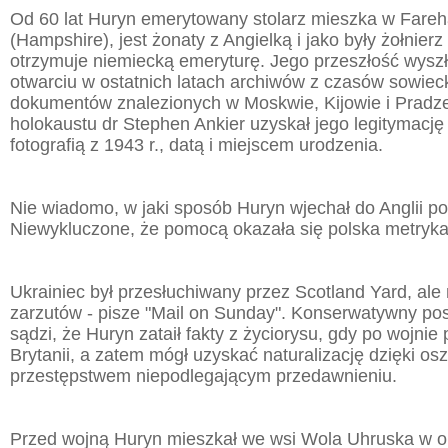
Od 60 lat Huryn emerytowany stolarz mieszka w Fareh
(Hampshire), jest żonaty z Angielką i jako były żołnierz
otrzymuje niemiecką emeryturę. Jego przeszłość wyszł
otwarciu w ostatnich latach archiwów z czasów sowiec
dokumentów znalezionych w Moskwie, Kijowie i Pradze
holokaustu dr Stephen Ankier uzyskał jego legitymację
fotografią z 1943 r., datą i miejscem urodzenia.
Nie wiadomo, w jaki sposób Huryn wjechał do Anglii po
Niewykluczone, że pomocą okazała się polska metryka
Ukrainiec był przesłuchiwany przez Scotland Yard, ale
zarzutów - pisze "Mail on Sunday". Konserwatywny po
sądzi, że Huryn zataił fakty z życiorysu, gdy po wojnie
Brytanii, a zatem mógł uzyskać naturalizację dzięki osz
przestępstwem niepodlegającym przedawnieniu.
Przed wojną Huryn mieszkał we wsi Wola Uhruska w o