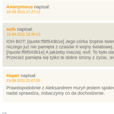
Anonymous
napisał:
18-08-2011 17:27:12
seth
napisał:
18-08-2011 18:26:13
IOH BOT; [quote:ff8f543b1e] Jego córka Sophie twierd
niczego już nie pamięta z czasów II wojny światowej.
[/quote:ff8f543b1e] A jakżeby inaczej :evil: To było d
Przecież pamięta się tylko te dobre strony z życia. :ev
Haper
napisał:
19-08-2011 21:07:55
Prawdopodobnie z Aleksandrem Huryń jestem spokr
nadal sprawdza, zobaczymy co da dochodzenie.