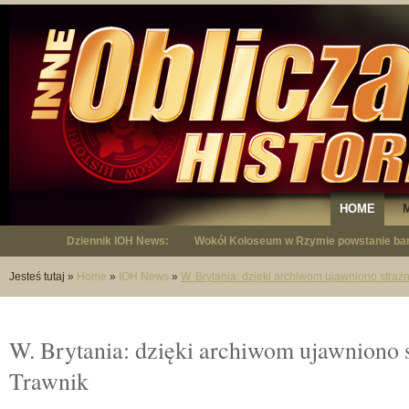
HOME
Dziennik IOH News:
"Niepodległy - opowieść o Januszu Krup
Jesteś tutaj
»
Home
»
IOH News
»
W. Brytania: dzięki archiwom ujawniono strażn
W. Brytania: dzięki archiwom ujawniono s
Trawnik