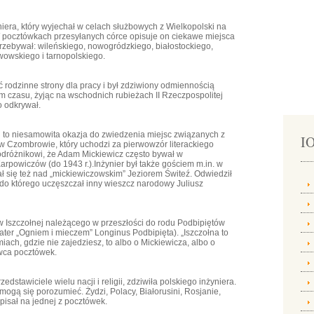
ra, który wyjechał w celach służbowych z Wielkopolski na
 pocztówkach przesyłanych córce opisuje on ciekawe miejsca
rzebywał: wileńskiego, nowogródzkiego, białostockiego,
wowskiego i tarnopolskiego.
 rodzinne strony dla pracy i był zdziwiony odmiennością
m czasu, żyjąc na wschodnich rubieżach II Rzeczpospolitej
o odkrywał.
h to niesamowita okazja do zwiedzenia miejsc związanych z
IO
n. w Czombrowie, który uchodzi za pierwowzór literackiego
dróżnikowi, że Adam Mickiewicz często bywał w
powiczów (do 1943 r.).Inżynier był także gościem m.in. w
się też nad „mickiewiczowskim” Jeziorem Świteź. Odwiedził
, do którego uczęszczał inny wieszcz narodowy Juliusz
 Iszczołnej należącego w przeszłości do rodu Podbipiętów
ater „Ogniem i mieczem” Longinus Podbipięta). „Iszczołna to
iach, gdzie nie zajedziesz, to albo o Mickiewicza, albo o
wca pocztówek.
dstawiciele wielu nacji i religii, zdziwiła polskiego inżyniera.
ie mogą się porozumieć. Żydzi, Polacy, Białorusini, Rosjanie,
apisał na jednej z pocztówek.