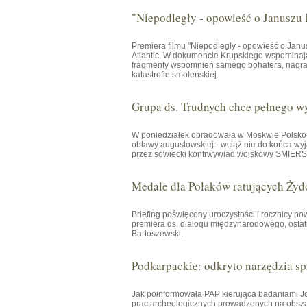
"Niepodległy - opowieść o Januszu
Premiera filmu "Niepodległy - opowieść o Janu
Atlantic. W dokumencie Krupskiego wspominają 
fragmenty wspomnień samego bohatera, nagrany
katastrofie smoleńskiej.
Grupa ds. Trudnych chce pełnego w
W poniedziałek obradowała w Moskwie Polsko-R
obławy augustowskiej - wciąż nie do końca wyj
przez sowiecki kontrwywiad wojskowy SMIERSZ 
Medale dla Polaków ratujących Żyd
Briefing poświęcony uroczystości i rocznicy p
premiera ds. dialogu międzynarodowego, osta
Bartoszewski.
Podkarpackie: odkryto narzędzia spr
Jak poinformowała PAP kierująca badaniami
prac archeologicznych prowadzonych na obsza