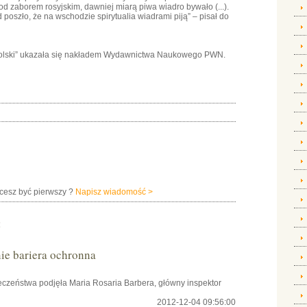
od zaborem rosyjskim, dawniej miarą piwa wiadro bywało (...).
poszło, że na wschodzie spirytualia wiadrami piją” – pisał do
Polski” ukazała się nakładem Wydawnictwa Naukowego PWN.
hcesz być pierwszy ?
Napisz wiadomość >
:
e bariera ochronna
czeństwa podjęła Maria Rosaria Barbera, główny inspektor
2012-12-04 09:56:00