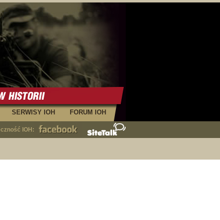
SERWISY IOH
FORUM IOH
eczność IOH: