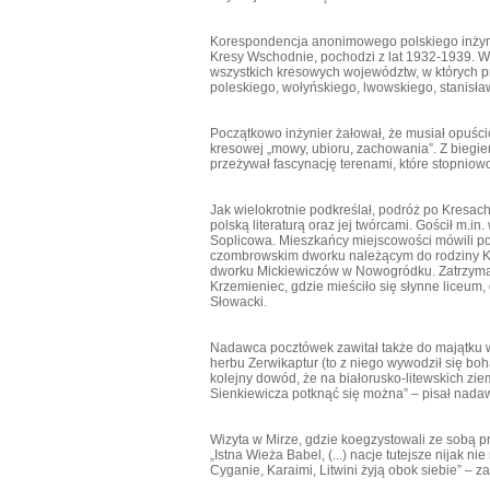
Korespondencja anonimowego polskiego inżynie
Kresy Wschodnie, pochodzi z lat 1932-1939. W
wszystkich kresowych województw, w których p
poleskiego, wołyńskiego, lwowskiego, stanisła
Początkowo inżynier żałował, że musiał opuścić
kresowej „mowy, ubioru, zachowania”. Z biegie
przeżywał fascynację terenami, które stopniow
Jak wielokrotnie podkreślał, podróż po Kresac
polską literaturą oraz jej twórcami. Gościł m.i
Soplicowa. Mieszkańcy miejscowości mówili po
czombrowskim dworku należącym do rodziny Kar
dworku Mickiewiczów w Nowogródku. Zatrzymał 
Krzemieniec, gdzie mieściło się słynne liceum
Słowacki.
Nadawca pocztówek zawitał także do majątku w
herbu Zerwikaptur (to z niego wywodził się boh
kolejny dowód, że na białorusko-litewskich ziem
Sienkiewicza potknąć się można” – pisał nada
Wizyta w Mirze, gdzie koegzystowali ze sobą prze
„Istna Wieża Babel, (...) nacje tutejsze nijak n
Cyganie, Karaimi, Litwini żyją obok siebie” – z