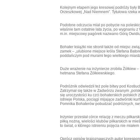
Kolejnym etapem jego kresowej podróży były Bo
Orzeszkowej „Nad Niemnem”. Tytułowa rzeka wi
Podobne odczucia miał po pobycie na poleski
właśnie tam ostatnie lata życia, po wygnaniu z
m.in. miejscowy pagórek nazwano Górą Owidiu
Bohater książki nie stronił także od miejsc zw
zamek – „ulubione miejsce króla Stefana Bator
poddańczym pod murami tego wielkiego miasta
Duże wrażenie na inżynierze zrobiła Żółkiew – 
hetmana Stefana Żółkiewskiego.
Podróżnik odwiedził też pole bitwy pod Kostiuc
Zatrzymał się także w Zadwórzu zwanym „pols
się uroczystości ku czci bohaterskich polskich 
istnieje Polska, pociągi mijające zadwórski 
Pomnika Bohaterów pobudzać podróżnych, swyc
Inżynier przesłał córce relację z meczu piłka
piłką nożną, wielości klubów piłkarskich w mieś
to świat, o którego istnieniu pojęcia nie miałem 
Oprócz opisów krajoznawczych autor koresponde