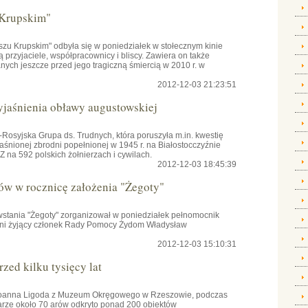
 Krupskim"
szu Krupskim" odbyła się w poniedziałek w stołecznym kinie
przyjaciele, współpracownicy i bliscy. Zawiera on także
ch jeszcze przed jego tragiczną śmiercią w 2010 r. w
2012-12-03 21:23:51
yjaśnienia obławy augustowskiej
osyjska Grupa ds. Trudnych, która poruszyła m.in. kwestię
aśnionej zbrodni popełnionej w 1945 r. na Białostocczyźnie
na 592 polskich żołnierzach i cywilach.
2012-12-03 18:45:39
ów w rocznicę założenia "Żegoty"
owstania "Żegoty" zorganizował w poniedziałek pełnomocnik
tni żyjący członek Rady Pomocy Żydom Władysław
2012-12-03 15:10:31
zed kilku tysięcy lat
 Joanna Ligoda z Muzeum Okręgowego w Rzeszowie, podczas
rze około 70 arów odkryto ponad 200 obiektów