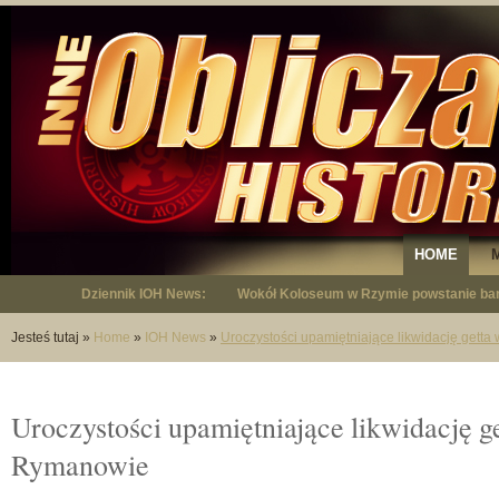
HOME
Dziennik IOH News:
Wokół Koloseum w Rzymie powstanie bar
"Niepodległy - opowieść o Januszu Krup
Jesteś tutaj
»
Home
»
IOH News
»
Uroczystości upamiętniające likwidację gett
Uroczystości upamiętniające likwidację g
Rymanowie