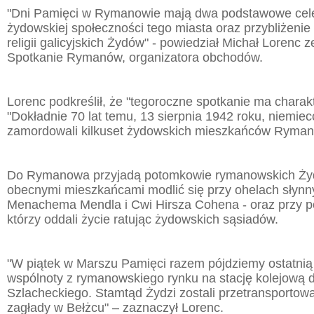
"Dni Pamięci w Rymanowie mają dwa podstawowe cele
żydowskiej społeczności tego miasta oraz przybliżenie tr
religii galicyjskich Żydów" - powiedział Michał Lorenc 
Spotkanie Rymanów, organizatora obchodów.
Lorenc podkreślił, że "tegoroczne spotkanie ma charak
"Dokładnie 70 lat temu, 13 sierpnia 1942 roku, niemiec
zamordowali kilkuset żydowskich mieszkańców Rymano
Do Rymanowa przyjadą potomkowie rymanowskich Żyd
obecnymi mieszkańcami modlić się przy ohelach słyn
Menachema Mendla i Cwi Hirsza Cohena - oraz przy 
którzy oddali życie ratując żydowskich sąsiadów.
"W piątek w Marszu Pamięci razem pójdziemy ostatnią
wspólnoty z rymanowskiego rynku na stację kolejową 
Szlacheckiego. Stamtąd Żydzi zostali przetransportow
zagłady w Bełżcu" – zaznaczył Lorenc.