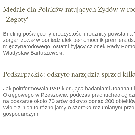
Medale dla Polaków ratujących Żydów w roc
"Żegoty"
Briefing poświęcony uroczystości i rocznicy powstania 
zorganizował w poniedziałek pełnomocnik premiera ds.
międzynarodowego, ostatni żyjący członek Rady Pom
Władysław Bartoszewski.
Podkarpackie: odkryto narzędzia sprzed kilku
Jak poinformowała PAP kierująca badaniami Joanna 
Okręgowego w Rzeszowie, podczas prac archeologic
na obszarze około 70 arów odkryto ponad 200 obiektó
Wiele z nich to różne jamy o szeroko rozumianym prz
gospodarczym.