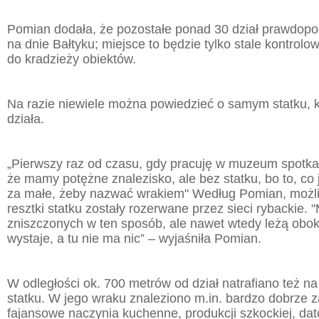
Pomian dodała, że pozostałe ponad 30 dział prawdopo
na dnie Bałtyku; miejsce to będzie tylko stale kontrolo
do kradzieży obiektów.
Na razie niewiele można powiedzieć o samym statku, k
działa.
„Pierwszy raz od czasu, gdy pracuję w muzeum spotkał
że mamy potężne znalezisko, ale bez statku, bo to, co 
za małe, żeby nazwać wrakiem" Według Pomian, możliw
resztki statku zostały rozerwane przez sieci rybackie
zniszczonych w ten sposób, ale nawet wtedy leżą obok 
wystaje, a tu nie ma nic” – wyjaśniła Pomian.
W odległości ok. 700 metrów od dział natrafiano też na
statku. W jego wraku znaleziono m.in. bardzo dobrze
fajansowe naczynia kuchenne, produkcji szkockiej, d