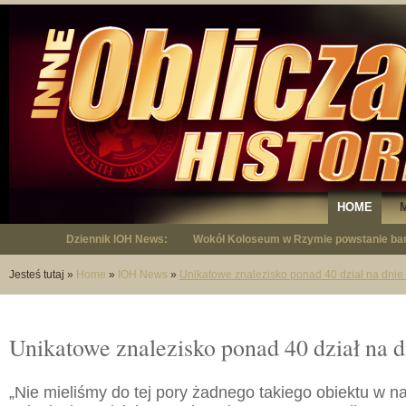
HOME
Dziennik IOH News:
Wokół Koloseum w Rzymie powstanie bar
"Niepodległy - opowieść o Januszu Krup
Jesteś tutaj
»
Home
»
IOH News
»
Unikatowe znalezisko ponad 40 dział na dnie
Unikatowe znalezisko ponad 40 dział na d
„Nie mieliśmy do tej pory żadnego takiego obiektu w n