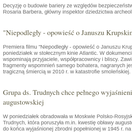
Decyzję o budowie bariery ze względów bezpieczeństw
Rosaria Barbera, główny inspektor dziedzictwa arche
"Niepodległy - opowieść o Januszu Krupski
Premiera filmu "Niepodległy - opowieść o Januszu Kru
poniedziałek w stołecznym kinie Atlantic. W dokumenc
wspominają przyjaciele, współpracownicy i bliscy. Zaw
fragmenty wspomnień samego bohatera, nagranych jes
tragiczną śmiercią w 2010 r. w katastrofie smoleńskiej.
Grupa ds. Trudnych chce pełnego wyjaśnien
augustowskiej
W poniedziałek obradowała w Moskwie Polsko-Rosyjs
Trudnych, która poruszyła m.in. kwestię obławy augusto
do końca wyjaśnionej zbrodni popełnionej w 1945 r. na