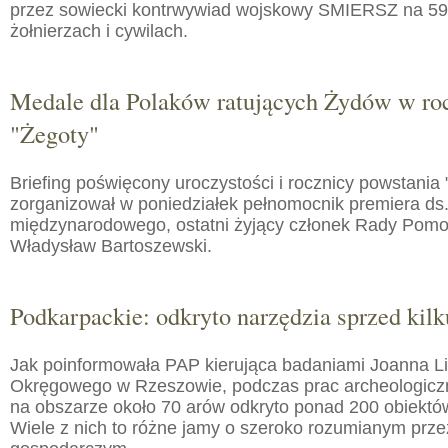
przez sowiecki kontrwywiad wojskowy SMIERSZ na 59
żołnierzach i cywilach.
Medale dla Polaków ratujących Żydów w roc
"Żegoty"
Briefing poświęcony uroczystości i rocznicy powstania 
zorganizował w poniedziałek pełnomocnik premiera ds.
międzynarodowego, ostatni żyjący członek Rady Pom
Władysław Bartoszewski.
Podkarpackie: odkryto narzędzia sprzed kilku
Jak poinformowała PAP kierująca badaniami Joanna 
Okręgowego w Rzeszowie, podczas prac archeologic
na obszarze około 70 arów odkryto ponad 200 obiektó
Wiele z nich to różne jamy o szeroko rozumianym prz