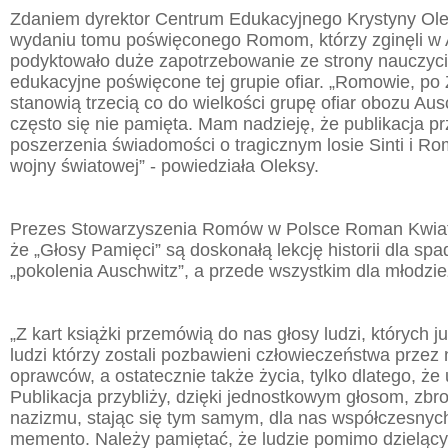
Zdaniem dyrektor Centrum Edukacyjnego Krystyny Ole
wydaniu tomu poświęconego Romom, którzy zginęli w 
podyktowało duże zapotrzebowanie ze strony nauczycie
edukacyjne poświęcone tej grupie ofiar. „Romowie, po
stanowią trzecią co do wielkości grupę ofiar obozu Au
często się nie pamięta. Mam nadzieję, że publikacja pr
poszerzenia świadomości o tragicznym losie Sinti i Ro
wojny światowej” - powiedziała Oleksy.
Prezes Stowarzyszenia Romów w Polsce Roman Kwiat
że „Głosy Pamięci” są doskonałą lekcję historii dla sp
„pokolenia Auschwitz”, a przede wszystkim dla młodzie
„Z kart książki przemówią do nas głosy ludzi, których 
ludzi którzy zostali pozbawieni człowieczeństwa przez
oprawców, a ostatecznie także życia, tylko dlatego, że 
Publikacja przybliży, dzięki jednostkowym głosom, zb
nazizmu, stając się tym samym, dla nas współczesnyc
memento. Należy pamiętać, że ludzie pomimo dzielącyc