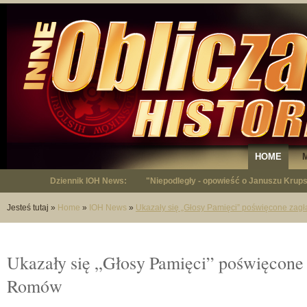
HOME
Dziennik IOH News:
"Niepodległy - opowieść o Januszu Krup
Jesteś tutaj
»
Home
»
IOH News
»
Ukazały się „Głosy Pamięci” poświęcone za
Ukazały się „Głosy Pamięci” poświęcone 
Romów