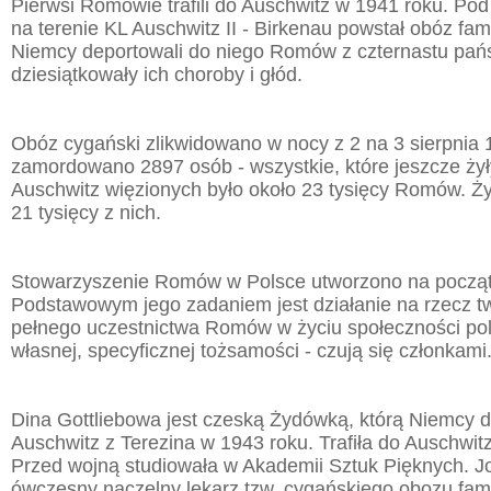
Pierwsi Romowie trafili do Auschwitz w 1941 roku. Pod
na terenie KL Auschwitz II - Birkenau powstał obóz fam
Niemcy deportowali do niego Romów z czternastu pań
dziesiątkowały ich choroby i głód.
Obóz cygański zlikwidowano w nocy z 2 na 3 sierpnia 
zamordowano 2897 osób - wszystkie, które jeszcze ży
Auschwitz więzionych było około 23 tysięcy Romów. Życ
21 tysięcy z nich.
Stowarzyszenie Romów w Polsce utworzono na począt
Podstawowym jego zadaniem jest działanie na rzecz 
pełnego uczestnictwa Romów w życiu społeczności pols
własnej, specyficznej tożsamości - czują się członkami
Dina Gottliebowa jest czeską Żydówką, którą Niemcy d
Auschwitz z Terezina w 1943 roku. Trafiła do Auschwitz
Przed wojną studiowała w Akademii Sztuk Pięknych. J
ówczesny naczelny lekarz tzw. cygańskiego obozu familij