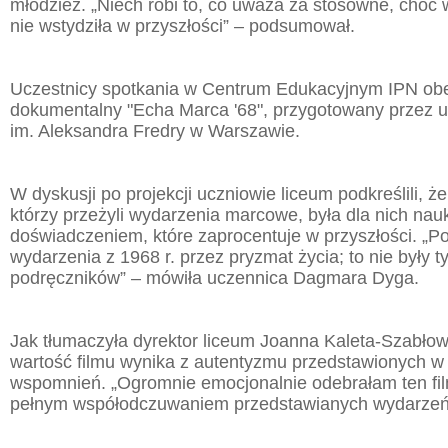
młodzież. „Niech robi to, co uważa za stosowne, choć 
nie wstydziła w przyszłości” – podsumował.
Uczestnicy spotkania w Centrum Edukacyjnym IPN obejr
dokumentalny "Echa Marca '68", przygotowany przez 
im. Aleksandra Fredry w Warszawie.
W dyskusji po projekcji uczniowie liceum podkreślili, że
którzy przeżyli wydarzenia marcowe, była dla nich nauk
doświadczeniem, które zaprocentuje w przyszłości. „
wydarzenia z 1968 r. przez pryzmat życia; to nie były t
podręczników” – mówiła uczennica Dagmara Dyga.
Jak tłumaczyła dyrektor liceum Joanna Kaleta-Szabł
wartość filmu wynika z autentyzmu przedstawionych w ni
wspomnień. „Ogromnie emocjonalnie odebrałam ten film
pełnym współodczuwaniem przedstawianych wydarzeń”