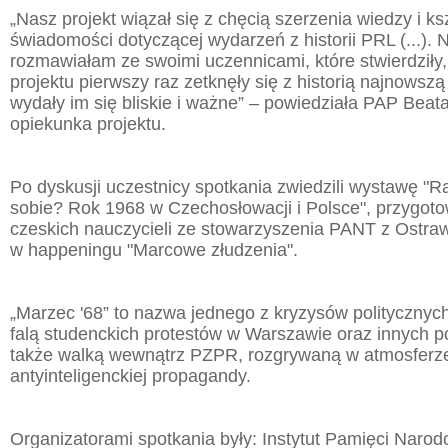
„Nasz projekt wiązał się z chęcią szerzenia wiedzy i ks
świadomości dotyczącej wydarzeń z historii PRL (...).
rozmawiałam ze swoimi uczennicami, które stwierdziły, 
projektu pierwszy raz zetknęły się z historią najnowsz
wydały im się bliskie i ważne” – powiedziała PAP Bea
opiekunka projektu.
Po dyskusji uczestnicy spotkania zwiedzili wystawę "
sobie? Rok 1968 w Czechosłowacji i Polsce", przygot
czeskich nauczycieli ze stowarzyszenia PANT z Ostrawy
w happeningu "Marcowe złudzenia".
„Marzec '68” to nazwa jednego z kryzysów polityczny
falą studenckich protestów w Warszawie oraz innych po
także walką wewnątrz PZPR, rozgrywaną w atmosferze 
antyinteligenckiej propagandy.
Organizatorami spotkania były: Instytut Pamięci Narod