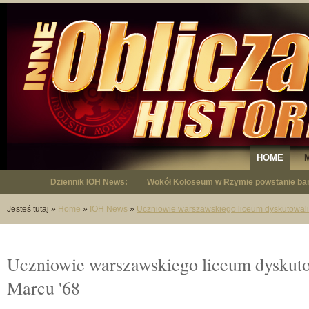
HOME
Dziennik IOH News:
"Niepodległy - opowieść o Januszu Krup
Jesteś tutaj
»
Home
»
IOH News
»
Uczniowie warszawskiego liceum dyskutowali
Uczniowie warszawskiego liceum dyskuto
Marcu '68