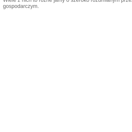
Wiele z nich to różne jamy o szeroko rozumianym prz
gospodarczym.