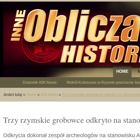
HOME
Dziennik IOH News:
Wokół Koloseum w Rzymie powstanie bar
"Niepodległy - opowieść o Januszu Krup
Jesteś tutaj
»
Home
»
IOH News
»
Trzy rzymskie grobowce odkryto na stanowisku
Trzy rzymskie grobowce odkryto na stano
Odkrycia dokonał zespół archeologów na stanowisku Am