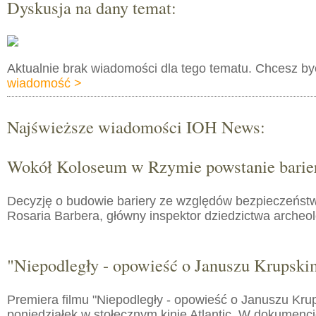
Dyskusja na dany temat:
Aktualnie brak wiadomości dla tego tematu. Chcesz b
wiadomość >
Najświeższe wiadomości IOH News:
Wokół Koloseum w Rzymie powstanie barie
Decyzję o budowie bariery ze względów bezpieczeństw
Rosaria Barbera, główny inspektor dziedzictwa arche
"Niepodległy - opowieść o Januszu Krupski
Premiera filmu "Niepodległy - opowieść o Januszu Kru
poniedziałek w stołecznym kinie Atlantic. W dokumenc