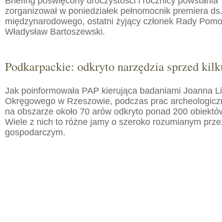
Briefing poświęcony uroczystości i rocznicy powstania 
zorganizował w poniedziałek pełnomocnik premiera ds.
międzynarodowego, ostatni żyjący członek Rady Pom
Władysław Bartoszewski.
Podkarpackie: odkryto narzędzia sprzed kilku
Jak poinformowała PAP kierująca badaniami Joanna 
Okręgowego w Rzeszowie, podczas prac archeologic
na obszarze około 70 arów odkryto ponad 200 obiektó
Wiele z nich to różne jamy o szeroko rozumianym prz
gospodarczym.