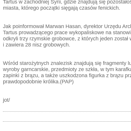
Tartus w zachodniej Syrii, gdzie znajdują się pozostało
miasta, którego początki sięgają czasów fenickich.
Jak poinformował Marwan Hasan, dyrektor Urzędu Arc
Tartus prowadzącego prace wykopaliskowe na stanow
odkryli trzy rzymskie grobowce, z których jeden zosta
i zawiera 28 nisz grobowych.
Wśród starożytnych znalezisk znajdują się fragmenty lu
wyroby garncarskie, przedmioty ze szkła, w tym karafka
zapinki z brązu, a także uszkodzona figurka z brązu p
prawdopodobnie królika.(PAP)
jot/