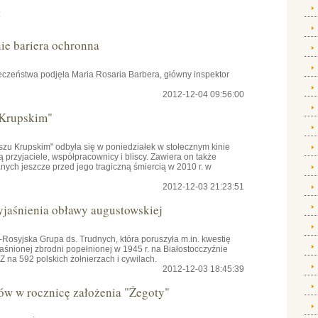
:
e bariera ochronna
czeństwa podjęła Maria Rosaria Barbera, główny inspektor
2012-12-04 09:56:00
 Krupskim"
szu Krupskim" odbyła się w poniedziałek w stołecznym kinie
przyjaciele, współpracownicy i bliscy. Zawiera on także
ch jeszcze przed jego tragiczną śmiercią w 2010 r. w
2012-12-03 21:23:51
yjaśnienia obławy augustowskiej
osyjska Grupa ds. Trudnych, która poruszyła m.in. kwestię
aśnionej zbrodni popełnionej w 1945 r. na Białostocczyźnie
na 592 polskich żołnierzach i cywilach.
2012-12-03 18:45:39
ów w rocznicę założenia "Żegoty"