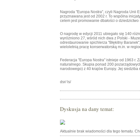
Nagroda "Europa Nostra", czyli Nagroda Unii E
przyznawana jest od 2002 r. To wspólna inicjaty
celem jest promowanie dbałości o dziedzictwo
O nagrodę w edycji 2011 ubiegało się 140 różn
wyróżniono 27, wśród nich dwa z Polski - M
odrestaurowanie spichlerza "Błękitny Baranek
wieloletnią pracę konserwatorską m.in. w regi
Federacja "Europa Nostra" istnieje od 1963 r. 
naturalnego. Skupia ponad 200 pozarządowych 
narodowego) z 40 krajów Europy. Jej siedziba 
dsr/ ls/
Dyskusja na dany temat:
Aktualnie brak wiadomości dla tego tematu. C