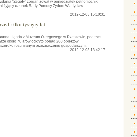
owstania "Żegoty" zorganizował w poniedziałek pełnomocnik
tni żyjący członek Rady Pomocy Żydom Władysław
2012-12-03 15:10:31
zed kilku tysięcy lat
 Joanna Ligoda z Muzeum Okręgowego w Rzeszowie, podczas
rze około 70 arów odkryto ponad 200 obiektów
 o szeroko rozumianym przeznaczeniu gospodarczym.
2012-12-03 13:42:17