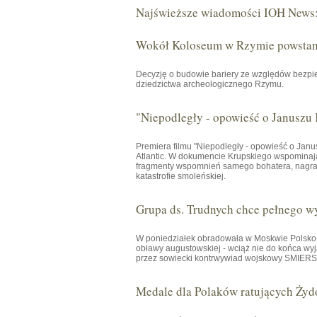
Najświeższe wiadomości IOH News
Wokół Koloseum w Rzymie powstani
Decyzję o budowie bariery ze względów bezpie
dziedzictwa archeologicznego Rzymu.
"Niepodległy - opowieść o Januszu
Premiera filmu "Niepodległy - opowieść o Janu
Atlantic. W dokumencie Krupskiego wspominają 
fragmenty wspomnień samego bohatera, nagrany
katastrofie smoleńskiej.
Grupa ds. Trudnych chce pełnego w
W poniedziałek obradowała w Moskwie Polsko-R
obławy augustowskiej - wciąż nie do końca wyj
przez sowiecki kontrwywiad wojskowy SMIERSZ 
Medale dla Polaków ratujących Żyd