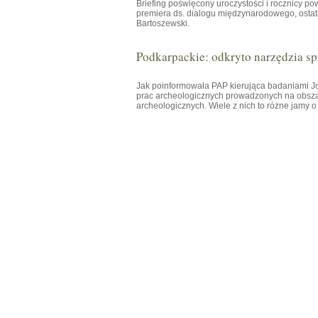
Briefing poświęcony uroczystości i rocznicy p
premiera ds. dialogu międzynarodowego, osta
Bartoszewski.
Podkarpackie: odkryto narzędzia spr
Jak poinformowała PAP kierująca badaniami
prac archeologicznych prowadzonych na obsza
archeologicznych. Wiele z nich to różne jamy