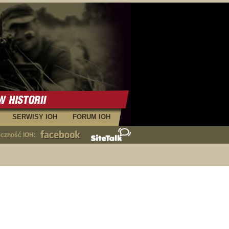
SERWISY IOH
FORUM IOH
eczność IOH: