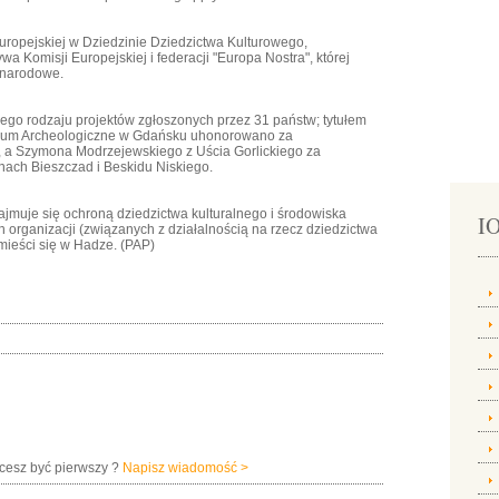
uropejskiej w Dziedzinie Dziedzictwa Kulturowego,
wa Komisji Europejskiej i federacji "Europa Nostra", której
 narodowe.
ego rodzaju projektów zgłoszonych przez 31 państw; tytułem
uzeum Archeologiczne w Gdańsku uhonorowano za
", a Szymona Modrzejewskiego z Uścia Gorlickiego za
onach Bieszczad i Beskidu Niskiego.
Zajmuje się ochroną dziedzictwa kulturalnego i środowiska
IO
organizacji (związanych z działalnością na rzecz dziedzictwa
mieści się w Hadze. (PAP)
hcesz być pierwszy ?
Napisz wiadomość >