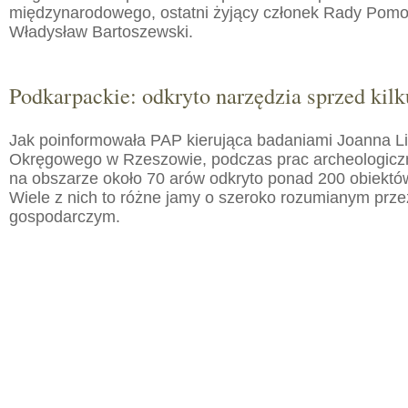
międzynarodowego, ostatni żyjący członek Rady Pom
Władysław Bartoszewski.
Podkarpackie: odkryto narzędzia sprzed kilku
Jak poinformowała PAP kierująca badaniami Joanna 
Okręgowego w Rzeszowie, podczas prac archeologic
na obszarze około 70 arów odkryto ponad 200 obiektó
Wiele z nich to różne jamy o szeroko rozumianym prz
gospodarczym.