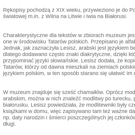
Rękopisy pochodzą z XIX wieku, przywieziono je do Pol
światowej m.in. z Wilna na Litwie i Iwia na Białorusi.
Charakterystyczne dla tekstów w zbiorach muzeum jest
one w środowisku Tatarów polskich. Przepisano je alf
Jednak, jak zaznaczyła Lesisz, arabski jest językiem 
dlatego dodawano często znaki diakrytyczne, dzięki kt
przypominać języki słowiańskie. Lesisz dodała, że kopi
Tatarów, którzy od dawna mieszkali na ziemiach polskic
językiem polskim, w ten sposób starano się ułatwić im 
W muzeum znajduje się sześć chamaiłów. Oprócz modl
arabskim, można w nich znaleźć modlitwy po turecku, 
białorusku. Lesisz powiedziała, że modlitewniki były c
książkami w domu, więc zapisywano tam też ważne daty
np. daty narodzin i śmierci poszczególnych jej członków
długi.