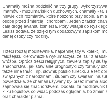
Chamaiły można podzielić na trzy grupy: wykorzystyw
imamów - muzułmańskich duchownych, chamaiły - taliz
niewielkich rozmiarów, które noszono przy sobie, a mi
osobę przed śmiercią i chorobami. Jeden z takich cha
całą drogę awansu żołnierza, który wstąpił do Ryskie
Lesisz dodała, że dzięki tym dodatkowym zapiskom mo
danej osoby czy rodziny.
Trzeci rodzaj modlitewnika, najcenniejszy w kolekcji 
fałdżejski. Kierowniczka wytłumaczyła, że "fał" z arab
wróżba. Oprócz treści religijnych, zawiera zapisy służą
znachorstwu, jak stawianie prognostyki czy formuły uzd
także inne treści, np. słownik polsko-turecki, ale też o
związanych z narodzinami, ślubem czy świętami muzuł
powiedziała, że chamaił używany był przez imama albo
zajmowała się znachorstwem. Dodała, że modlitewnik 
kilku kopistów, co widać podczas oglądania, bo zmienia
oraz charakter pisma.