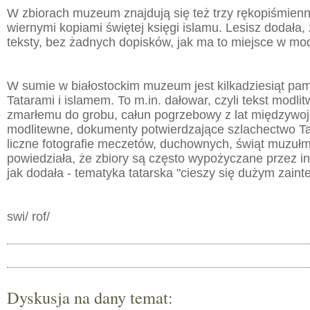
W zbiorach muzeum znajdują się też trzy rękopiśmien
wiernymi kopiami świętej księgi islamu. Lesisz dodała, 
teksty, bez żadnych dopisków, jak ma to miejsce w mod
W sumie w białostockim muzeum jest kilkadziesiąt pa
Tatarami i islamem. To m.in. dałowar, czyli tekst modli
zmarłemu do grobu, całun pogrzebowy z lat międzywo
modlitewne, dokumenty potwierdzające szlachectwo Ta
liczne fotografie meczetów, duchownych, świąt muzułm
powiedziała, że zbiory są często wypożyczane przez in
jak dodała - tematyka tatarska "cieszy się dużym zain
swi/ rof/
Dyskusja na dany temat: