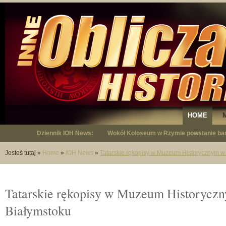
HOME
Dziennik IOH News:
"Niepodległy - opowieść o Januszu Krup
Jesteś tutaj
»
Home
»
IOH News
»
Tatarskie rękopisy w Muzeum Historycznym w
Tatarskie rękopisy w Muzeum Historycz
Białymstoku