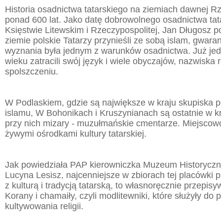
Historia osadnictwa tatarskiego na ziemiach dawnej R
ponad 600 lat. Jako datę dobrowolnego osadnictwa tat
Księstwie Litewskim i Rzeczypospolitej, Jan Długosz p
ziemie polskie Tatarzy przynieśli ze sobą islam, gwara
wyznania była jednym z warunków osadnictwa. Już je
wieku zatracili swój język i wiele obyczajów, nazwiska
spolszczeniu.
W Podlaskiem, gdzie są największe w kraju skupiska
islamu, W Bohonikach i Kruszynianach są ostatnie w kr
przy nich mizary - muzułmańskie cmentarze. Miejscowo
żywymi ośrodkami kultury tatarskiej.
Jak powiedziała PAP kierowniczka Muzeum Historycz
Lucyna Lesisz, najcenniejsze w zbiorach tej placówki 
z kulturą i tradycją tatarską, to własnoręcznie przepi
Korany i chamaiły, czyli modlitewniki, które służyły do
kultywowania religii.