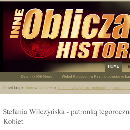
HOME
Dziennik IOH News:
"Niepodległy - opowieść o Januszu Krup
Jesteś tutaj
»
Home
»
IOH News
»
Stefania Wilczyńska - patronką tegorocznego 
Stefania Wilczyńska - patronką tegorocz
Kobiet