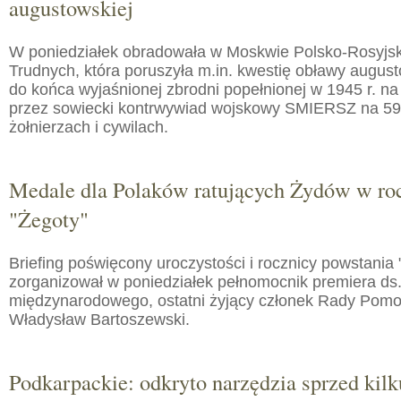
augustowskiej
W poniedziałek obradowała w Moskwie Polsko-Rosyjs
Trudnych, która poruszyła m.in. kwestię obławy augusto
do końca wyjaśnionej zbrodni popełnionej w 1945 r. na
przez sowiecki kontrwywiad wojskowy SMIERSZ na 59
żołnierzach i cywilach.
Medale dla Polaków ratujących Żydów w roc
"Żegoty"
Briefing poświęcony uroczystości i rocznicy powstania 
zorganizował w poniedziałek pełnomocnik premiera ds.
międzynarodowego, ostatni żyjący członek Rady Pom
Władysław Bartoszewski.
Podkarpackie: odkryto narzędzia sprzed kilku