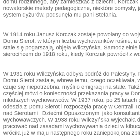
domu rodzinnego, aby zamieszkać z dziećmi. Korczak
nowatorskie metody pedagogiczne, niektóre pomysły, j
system dyżurów, podsunęła mu pani Stefania.
W 1914 roku Janusz Korczak zostaje powołany do wojs
Domu Sierot, w którym liczba wychowanków rośnie, a 
stale się pogarszają, objęła Wilczyńska. Samodzielnie 
sierocińcem do 1918 roku, kiedy Korczak powrócił z wo
W 1931 roku Wilczyńska odbyła podróż do Palestyny. 
Domu Sierot zastaje, wbrew temu, czego oczekiwała, 
czuje się niepotrzebna, myśli o emigracji na stałe. Ta
częściej mówi o konieczności przekazania pracy w Do
młodszych wychowawców. W 1937 roku, po 25 latach p
odeszła z Domu Sierot i rozpoczęła pracę w Centrali 
nad Sierotami i Dziećmi Opuszczonymi jako konsultan
wychowawczych. W 1938 roku Wilczyńska wyjechała do
pracować nad zasadami wychowywania dzieci w kibuca
wróciła już w maju następnego roku zaniepokojona zbli