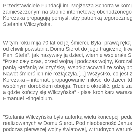
Przedstawiciele Fundacji im. Mojżesza Schorra w kom
zamieszczonym na stronie internetowej obchodzonego
Korczaka propagują pomysł, aby patronką tegoroczneg
Stefania Wilczyńska.
W tym roku mija 70 lat od jej śmierci. Była "prawą ręką
od chwili powstania Domu Sierot do jego tragicznej lik
Pani Stefa”, jak nazywały ją dzieci, wiernie wspierała 
"Przez cały czas, przed wojną i podczas wojny, Korcz
panią Stefanią Wilczyńską. Współpracowali ze sobą prz
Nawet śmierć ich nie rozłączyła.[...] Wszystko, co jest
Korczaka – internat, propagowanie miłości do dzieci itd
wspólnym dorobkiem obojga. Trudno określić, gdzie za
a gdzie kończy się Wilczyńska” - pisał kronikarz warsz
Emanuel Ringelblum.
"Stefania Wilczyńska była autorką wielu koncepcji pe
realizowanych w Domu Sierot. Pod nieobecność Janu
podczas pierwszej wojny światowej, w trudnych warunka