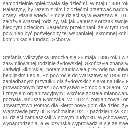
samodzielnie opiekowała się dziećmi. W maju 1939 rok
Palestyny, by razem z nim i z dziećmi przetrwać nadc
czasy. Pisała wtedy: +moje dzieci są w Warszawie. Tu 
założyła własnej rodziny, tak jak Janusz Korczak swoje
biednym dzieciom. Jesteśmy przekonani, że w tym rok
powinien być poświęcony tej wspaniałej, skromnej kobi
komunikacie fundacji Schorra.
Stefania Wilczyńska urodziła się 26 maja 1886 roku w
zasymilowanej rodzinie żydowskiej. Skończyła znaną 
Jadwigi Sikorskiej, potem studiowała przyrodę na uniw
belgijskim Legie. Po powrocie do Warszawy w 1909 ro
zaniedbanym przytułku dla żydowskich sierot na ulicy 
prowadzonym przez Towarzystwo Pomoc dla Sierot. Wy
i zmysłem organizacyjnym i wkrótce została mianowan
poznała Janusza Korczaka. W 1912 r. zorganizowali o
Towarzystwo Pomoc dla Sierot nowy dom dla dzieci ż
Warszawie przy ul. Krochmalnej 92. 7 października Kor
85 dzieci zamieszkali w nowym budynku. Wychowawcy
wynagrodzenia, a Wilczyńska wyprowadziła się ze s