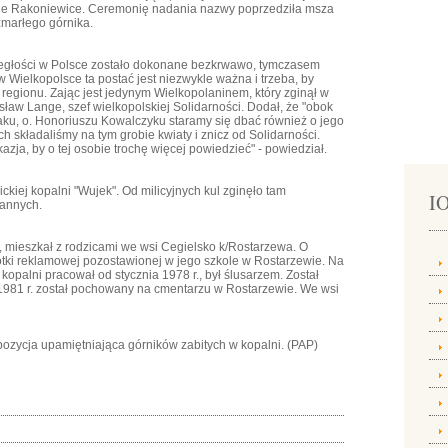
nie Rakoniewice. Ceremonię nadania nazwy poprzedziła msza
 zmarłego górnika.
ległości w Polsce zostało dokonane bezkrwawo, tymczasem
 Wielkopolsce ta postać jest niezwykle ważna i trzeba, by
egionu. Zając jest jedynym Wielkopolaninem, który zginął w
ław Lange, szef wielkopolskiej Solidarności. Dodał, że "obok
aku, o. Honoriuszu Kowalczyku staramy się dbać również o jego
h składaliśmy na tym grobie kwiaty i znicz od Solidarności.
azja, by o tej osobie trochę więcej powiedzieć" - powiedział.
ickiej kopalni "Wujek". Od milicyjnych kul zginęło tam
IO
rannych.
u, mieszkał z rodzicami we wsi Cegielsko k/Rostarzewa. O
lotki reklamowej pozostawionej w jego szkole w Rostarzewie. Na
opalni pracował od stycznia 1978 r., był ślusarzem. Został
a 1981 r. został pochowany na cmentarzu w Rostarzewie. We wsi
pozycja upamiętniająca górników zabitych w kopalni. (PAP)