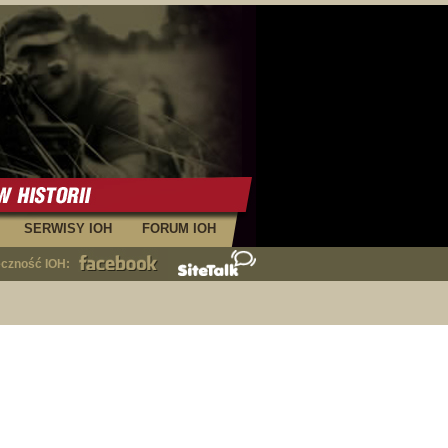
SERWISY IOH
FORUM IOH
eczność IOH: