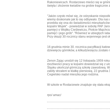
Rakoniewicach. Rostarzewo mieści się w gmi
święta i złożenie kwiatów na grobie tragicznie
"Jakże często mówi się, że odzyskanie niepod
wiemy doskonale jak to się odbywało. Dla nas w
przebiła się ona do świadomości mieszkańców r
kopalni Wujek" - powiedział w sobotę PAP Jaros
pamięci o Wojtku Cieślewiczu, Piotrze Majchrz
pamięć i jego grób". "Również w ubiegłych latac
Przy okazji 30 rocznicy stanu wojennego jest ok
16 grudnia minie 30. rocznica pacyfikacji katow
dziewięciu górników, a kilkudziesięciu zostało 
Zenon Zając urodził się 12 listopada 1959 rok
możliwości pracy w kopalni dowiedział się z u
Śląsku ukończył górniczą szkołę zawodową. W k
zabity strzałem w klatkę piersiową. 22 grudni
Cegielsko nadal mieszka jego rodzina.
W szkole w Rostarzewie znajduje się stała eks
rpo/ amac/