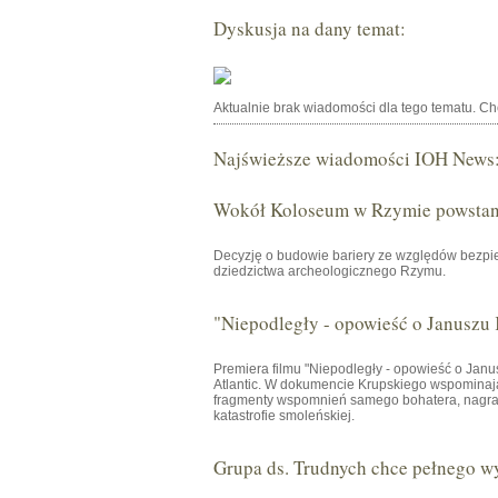
Dyskusja na dany temat:
Aktualnie brak wiadomości dla tego tematu. C
Najświeższe wiadomości IOH News
Wokół Koloseum w Rzymie powstani
Decyzję o budowie bariery ze względów bezpie
dziedzictwa archeologicznego Rzymu.
"Niepodległy - opowieść o Januszu
Premiera filmu "Niepodległy - opowieść o Janu
Atlantic. W dokumencie Krupskiego wspominają 
fragmenty wspomnień samego bohatera, nagrany
katastrofie smoleńskiej.
Grupa ds. Trudnych chce pełnego w