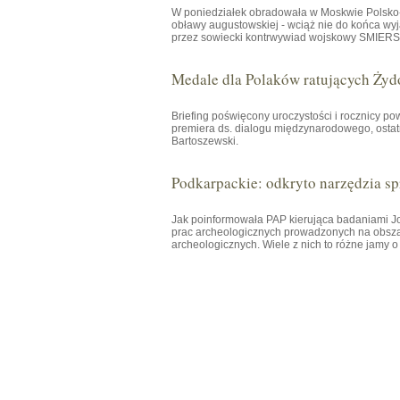
W poniedziałek obradowała w Moskwie Polsko-R
obławy augustowskiej - wciąż nie do końca wyj
przez sowiecki kontrwywiad wojskowy SMIERSZ 
Medale dla Polaków ratujących Żyd
Briefing poświęcony uroczystości i rocznicy p
premiera ds. dialogu międzynarodowego, osta
Bartoszewski.
Podkarpackie: odkryto narzędzia spr
Jak poinformowała PAP kierująca badaniami
prac archeologicznych prowadzonych na obsza
archeologicznych. Wiele z nich to różne jamy