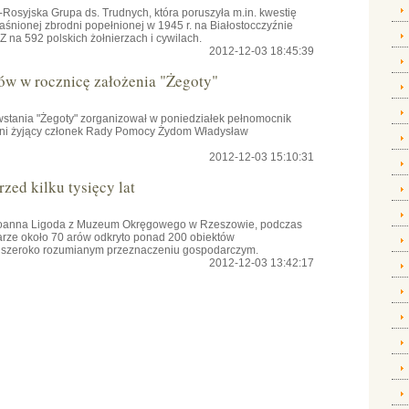
osyjska Grupa ds. Trudnych, która poruszyła m.in. kwestię
aśnionej zbrodni popełnionej w 1945 r. na Białostocczyźnie
na 592 polskich żołnierzach i cywilach.
2012-12-03 18:45:39
ów w rocznicę założenia "Żegoty"
owstania "Żegoty" zorganizował w poniedziałek pełnomocnik
tni żyjący członek Rady Pomocy Żydom Władysław
2012-12-03 15:10:31
zed kilku tysięcy lat
 Joanna Ligoda z Muzeum Okręgowego w Rzeszowie, podczas
rze około 70 arów odkryto ponad 200 obiektów
 o szeroko rozumianym przeznaczeniu gospodarczym.
2012-12-03 13:42:17