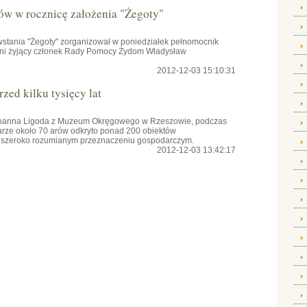
ów w rocznicę założenia "Żegoty"
owstania "Żegoty" zorganizował w poniedziałek pełnomocnik
tni żyjący członek Rady Pomocy Żydom Władysław
2012-12-03 15:10:31
zed kilku tysięcy lat
 Joanna Ligoda z Muzeum Okręgowego w Rzeszowie, podczas
rze około 70 arów odkryto ponad 200 obiektów
 o szeroko rozumianym przeznaczeniu gospodarczym.
2012-12-03 13:42:17