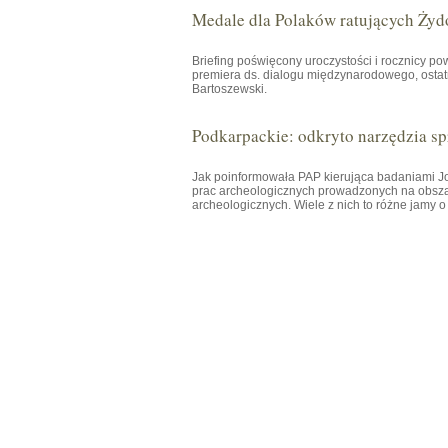
Medale dla Polaków ratujących Żyd
Briefing poświęcony uroczystości i rocznicy p
premiera ds. dialogu międzynarodowego, osta
Bartoszewski.
Podkarpackie: odkryto narzędzia spr
Jak poinformowała PAP kierująca badaniami
prac archeologicznych prowadzonych na obsza
archeologicznych. Wiele z nich to różne jamy