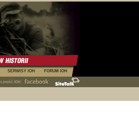
SERWISY IOH
FORUM IOH
eczność IOH: