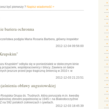
hcesz być pierwszy ?
Napisz wiadomość >
:
e bariera ochronna
czeństwa podjęła Maria Rosaria Barbera, główny inspektor
2012-12-04 09:56:00
 Krupskim"
szu Krupskim" odbyła się w poniedziałek w stołecznym kinie
przyjaciele, współpracownicy i bliscy. Zawiera on także
ch jeszcze przed jego tragiczną śmiercią w 2010 r. w
2012-12-03 21:23:51
yjaśnienia obławy augustowskiej
osyjska Grupa ds. Trudnych, która poruszyła m.in. kwestię
aśnionej zbrodni popełnionej w 1945 r. na Białostocczyźnie
na 592 polskich żołnierzach i cywilach.
2012-12-03 18:45:39