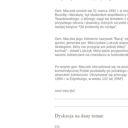
Gen. Maczek urodził się 31 marca 1892 r. w 
filozofię i literaturę; był studentem współtwórc
Twardowskiego, u którego zajął się tematem z 
przyszłego oficera i dowódcy różnych szczebli 
swojej książce "Od podwody do czołga".
Gen. Maczka jego żołnierze nazywali "Bacą" z
goniec generała por. Mieczysław Lutczyk wspo
strategiem, który nie przegrał ani jednej bitwy"
kochali" - mówił Lutczyk, który także przypomn
swoimi żołnierzami na cmentarzu w holenderski
Po wojnie gen. Maczek zdecydował się na pozos
komunistycznej Polski pozbawiły go polskiego
alianckim żołnierzom. Utrzymywał się pracując
1994 r. w Edynburgu, w wieku 102 lat. (PAP)
nno/ mlu/ jbr/
Dyskusja na dany temat: