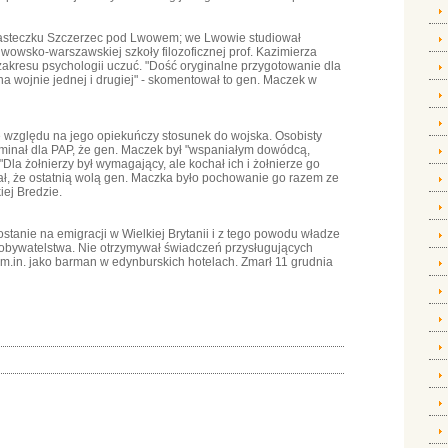
miasteczku Szczerzec pod Lwowem; we Lwowie studiował
y lwowsko-warszawskiej szkoły filozoficznej prof. Kazimierza
zakresu psychologii uczuć. "Dość oryginalne przygotowanie dla
na wojnie jednej i drugiej" - skomentował to gen. Maczek w
e względu na jego opiekuńczy stosunek do wojska. Osobisty
minał dla PAP, że gen. Maczek był "wspaniałym dowódcą,
. "Dla żołnierzy był wymagający, ale kochał ich i żołnierze go
iał, że ostatnią wolą gen. Maczka było pochowanie go razem ze
ej Bredzie.
tanie na emigracji w Wielkiej Brytanii i z tego powodu władze
 obywatelstwa. Nie otrzymywał świadczeń przysługujących
 m.in. jako barman w edynburskich hotelach. Zmarł 11 grudnia