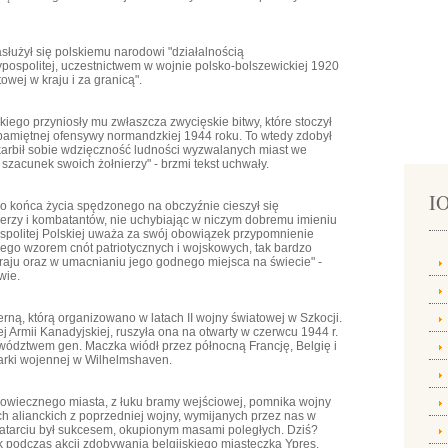
służył się polskiemu narodowi "działalnością
pospolitej, uczestnictwem w wojnie polsko-bolszewickiej 1920
owej w kraju i za granicą".
kiego przyniosły mu zwłaszcza zwycięskie bitwy, które stoczył
pamiętnej ofensywy normandzkiej 1944 roku. To wtedy zdobył
arbił sobie wdzięczność ludności wyzwalanych miast we
i szacunek swoich żołnierzy" - brzmi tekst uchwały.
IO
o końca życia spędzonego na obczyźnie cieszył się
erzy i kombatantów, nie uchybiając w niczym dobremu imieniu
ospolitej Polskiej uważa za swój obowiązek przypomnienie
cego wzorem cnót patriotycznych i wojskowych, tak bardzo
aju oraz w umacnianiu jego godnego miejsca na świecie" -
wie.
ną, którą organizowano w latach II wojny światowej w Szkocji.
 Armii Kanadyjskiej, ruszyła ona na otwarty w czerwcu 1944 r.
owództwem gen. Maczka wiódł przez północną Francję, Belgię i
arki wojennej w Wilhelmshaven.
dniowiecznego miasta, z łuku bramy wejściowej, pomnika wojny
ch alianckich z poprzedniej wojny, wymijanych przez nas w
natarciu był sukcesem, okupionym masami poległych. Dziś?
ek podczas akcji zdobywania belgijskiego miasteczka Ypres.