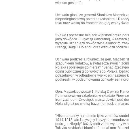
wielkim gestem".
Uchwała głosi, że generał Stanisław Maczek za
niepodległościową przed powstaniem II Rzeczy
roku oraz walką na frontach drugiej wojny świat
"Sławę i poczesne miejsce w historii oręża pols
jako dowódca 1. Dywizji Pancernej, w ramach 
wysokie uznanie w dowództwie alianckim, zask
Francji, Belgii i Holandii oraz wzbudził podziw 
Uchwała podkreśla również, że gen. Maczek "d
szacunkiem rodaków, a zwłaszcza swoich żołni
Polaka i polskiego żołnierza". "Senat Rzeczyp
opinii publicznej tego wybitnego Polaka, będą
potrzebnych w odbudowie wielkości naszego kr
podkreślili w podsumowaniu uchwały senatoro
Gen. Maczek dowodził 1. Polską Dywizją Pancer
Po intensywnym szkoleniu, w składzie Pierwszej
front zachodni. Zwycięski marsz dywizji pod d
Holandię aż po wielką bazę niemieckiej maryn
"Historia patrzy na nas nie tylko z murów śre
1914-1918, ale i z tysięcy krzyży na cmentarza
pościgu. Niegdyś każdy metr ziemi wydarty w 
Taktyka szybkości triumfuje" - pisał gen. Macz