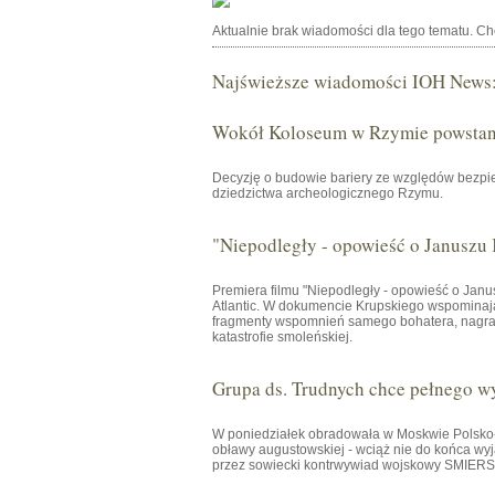
Aktualnie brak wiadomości dla tego tematu. C
Najświeższe wiadomości IOH News
Wokół Koloseum w Rzymie powstani
Decyzję o budowie bariery ze względów bezpie
dziedzictwa archeologicznego Rzymu.
"Niepodległy - opowieść o Januszu
Premiera filmu "Niepodległy - opowieść o Janu
Atlantic. W dokumencie Krupskiego wspominają 
fragmenty wspomnień samego bohatera, nagrany
katastrofie smoleńskiej.
Grupa ds. Trudnych chce pełnego w
W poniedziałek obradowała w Moskwie Polsko-R
obławy augustowskiej - wciąż nie do końca wyj
przez sowiecki kontrwywiad wojskowy SMIERSZ 