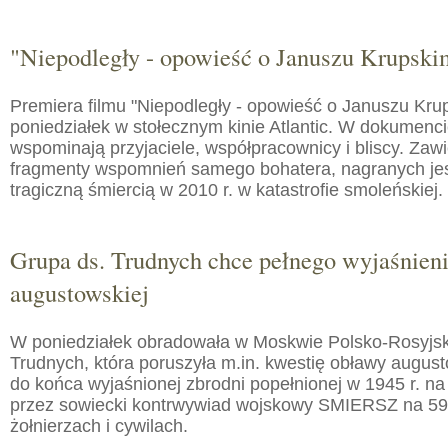
"Niepodległy - opowieść o Januszu Krupski
Premiera filmu "Niepodległy - opowieść o Januszu Kru
poniedziałek w stołecznym kinie Atlantic. W dokumenc
wspominają przyjaciele, współpracownicy i bliscy. Zaw
fragmenty wspomnień samego bohatera, nagranych jes
tragiczną śmiercią w 2010 r. w katastrofie smoleńskiej.
Grupa ds. Trudnych chce pełnego wyjaśnien
augustowskiej
W poniedziałek obradowała w Moskwie Polsko-Rosyjs
Trudnych, która poruszyła m.in. kwestię obławy augusto
do końca wyjaśnionej zbrodni popełnionej w 1945 r. na
przez sowiecki kontrwywiad wojskowy SMIERSZ na 59
żołnierzach i cywilach.