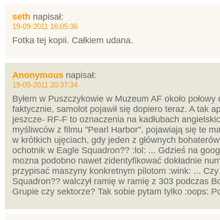
seth
napisał:
19-09-2011 16:05:36
Fotka tej kopii. Całkiem udana.
Anonymous
napisał:
19-09-2011 20:37:34
Byłem w Puszczykowie w Muzeum AF około połowy cz
faktycznie, samolot pojawił się dopiero teraz. A tak
jeszcze- RF-F to oznaczenia na kadłubach angielskich
myśliwców z filmu "Pearl Harbor", pojawiają się te m
w krótkich ujęciach, gdy jeden z głównych bohaterów
ochotnik w Eagle Squadron?? :lol: ... Gdzieś na goog
mozna podobno nawet zidentyfikować dokładnie num
przypisać maszyny konkretnym pilotom :wink: ... Czy
Squadron?? walczył ramię w ramię z 303 podczas B
Grupie czy sektorze? Tak sobie pytam tylko :oops: 