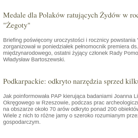
Medale dla Polaków ratujących Żydów w roc
"Żegoty"
Briefing poświęcony uroczystości i rocznicy powstania 
zorganizował w poniedziałek pełnomocnik premiera ds.
międzynarodowego, ostatni żyjący członek Rady Pom
Władysław Bartoszewski.
Podkarpackie: odkryto narzędzia sprzed kilku
Jak poinformowała PAP kierująca badaniami Joanna 
Okręgowego w Rzeszowie, podczas prac archeologic
na obszarze około 70 arów odkryto ponad 200 obiektó
Wiele z nich to różne jamy o szeroko rozumianym prz
gospodarczym.