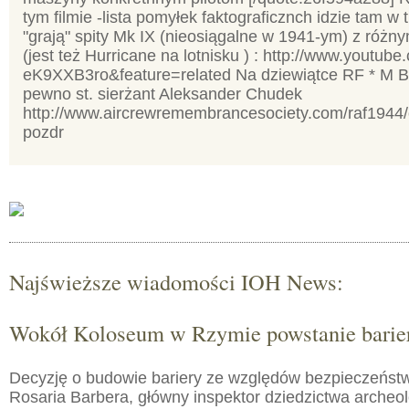
tym filmie -lista pomyłek faktograficznch idzie tam w t
"grają" spity Mk IX (nieosiągalne w 1941-ym) z różn
(jest też Hurricane na lotnisku ) : http://www.youtu
eK9XXB3ro&feature=related Na dziewiątce RF * M B
pewno st. sierżant Aleksander Chudek
http://www.aircrewremembrancesociety.com/raf1944
pozdr
Najświeższe wiadomości IOH News:
Wokół Koloseum w Rzymie powstanie barie
Decyzję o budowie bariery ze względów bezpieczeństw
Rosaria Barbera, główny inspektor dziedzictwa arche