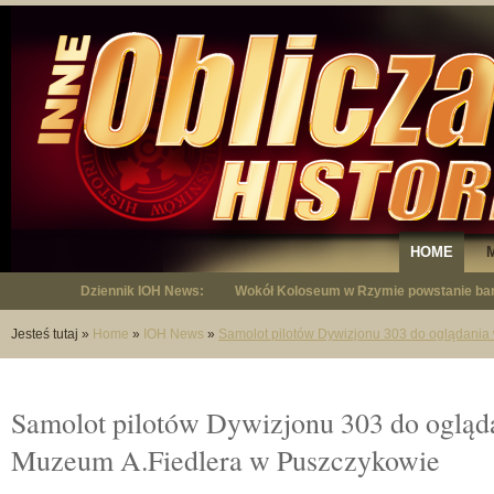
HOME
Dziennik IOH News:
"Niepodległy - opowieść o Januszu Krup
Jesteś tutaj
»
Home
»
IOH News
»
Samolot pilotów Dywizjonu 303 do oglądania
Samolot pilotów Dywizjonu 303 do ogląd
Muzeum A.Fiedlera w Puszczykowie