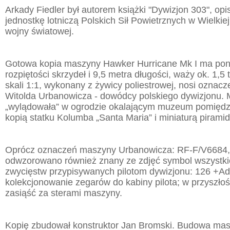
Arkady Fiedler był autorem książki "Dywizjon 303", opi
jednostkę lotniczą Polskich Sił Powietrznych w Wielkiej
wojny światowej.
Gotowa kopia maszyny Hawker Hurricane Mk I ma po
rozpiętości skrzydeł i 9,5 metra długości, waży ok. 1,5
skali 1:1, wykonany z żywicy poliestrowej, nosi oznac
Witolda Urbanowicza - dowódcy polskiego dywizjonu.
„wylądowała” w ogrodzie okalającym muzeum pomiędzy
kopią statku Kolumba „Santa Maria” i miniaturą piram
Oprócz oznaczeń maszyny Urbanowicza: RF-F/V6684,
odwzorowano również znany ze zdjęć symbol wszystki
zwycięstw przypisywanych pilotom dywizjonu: 126 +Ad
kolekcjonowanie zegarów do kabiny pilota; w przyszło
zasiąść za sterami maszyny.
Kopię zbudował konstruktor Jan Bromski. Budowa masz