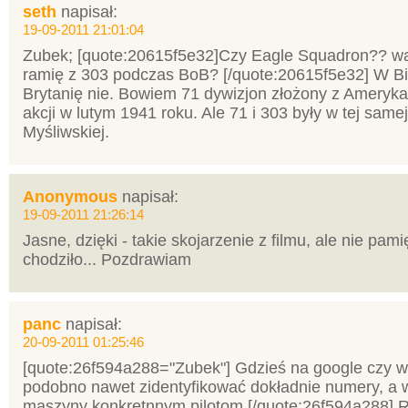
seth
napisał:
19-09-2011 21:01:04
Zubek; [quote:20615f5e32]Czy Eagle Squadron?? wa
ramię z 303 podczas BoB? [/quote:20615f5e32] W Bi
Brytanię nie. Bowiem 71 dywizjon złożony z Ameryk
akcji w lutym 1941 roku. Ale 71 i 303 były w tej same
Myśliwskiej.
Anonymous
napisał:
19-09-2011 21:26:14
Jasne, dzięki - takie skojarzenie z filmu, ale nie pam
chodziło... Pozdrawiam
panc
napisał:
20-09-2011 01:25:46
[quote:26f594a288="Zubek"] Gdzieś na google czy 
podobno nawet zidentyfikować dokładnie numery, a 
maszyny konkretnnym pilotom [/quote:26f594a288] R