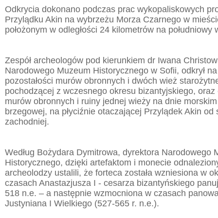
Odkrycia dokonano podczas prac wykopaliskowych p
Przylądku Akin na wybrzeżu Morza Czarnego w mieśc
położonym w odległości 24 kilometrów na południowy 
Zespół archeologów pod kierunkiem dr Iwana Christow
Narodowego Muzeum Historycznego w Sofii, odkrył na
pozostałości murów obronnych i dwóch wież starożytne
pochodzącej z wczesnego okresu bizantyjskiego, oraz 
murów obronnych i ruiny jednej wieży na dnie morskim w
brzegowej, na płyciźnie otaczającej Przylądek Akin od
zachodniej.
Według Bożydara Dymitrowa, dyrektora Narodowego
Historycznego, dzięki artefaktom i monecie odnalezio
archeolodzy ustalili, że forteca została wzniesiona w ok
czasach Anastazjusza I - cesarza bizantyńskiego panu
518 n.e. – a następnie wzmocniona w czasach panowa
Justyniana I Wielkiego (527-565 r. n.e.).