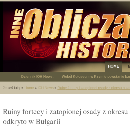
HOME
Dziennik IOH News:
Wokół Koloseum w Rzymie powstanie bar
"Niepodległy - opowieść o Januszu Krup
Jesteś tutaj
»
Home
»
IOH News
»
Ruiny fortecy i zatopionej osady z okresu biza
Ruiny fortecy i zatopionej osady z okresu
odkryto w Bułgarii