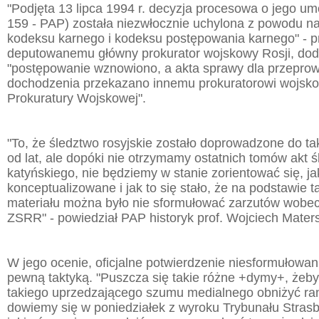
"Podjęta 13 lipca 1994 r. decyzja procesowa o jego um
159 - PAP) została niezwłocznie uchylona z powodu n
kodeksu karnego i kodeksu postępowania karnego" - p
deputowanemu główny prokurator wojskowy Rosji, dod
"postępowanie wznowiono, a akta sprawy dla przepro
dochodzenia przekazano innemu prokuratorowi wojs
Prokuratury Wojskowej".
"To, że śledztwo rosyjskie zostało doprowadzone do tak
od lat, ale dopóki nie otrzymamy ostatnich tomów akt 
katyńskiego, nie będziemy w stanie zorientować się, ja
konceptualizowane i jak to się stało, że na podstawie 
materiału można było nie sformułować zarzutów wob
ZSRR" - powiedział PAP historyk prof. Wojciech Maters
W jego ocenie, oficjalne potwierdzenie niesformułowan
pewną taktyką. "Puszcza się takie różne +dymy+, żeby
takiego uprzedzającego szumu medialnego obniżyć ra
dowiemy się w poniedziałek z wyroku Trybunału Strasb