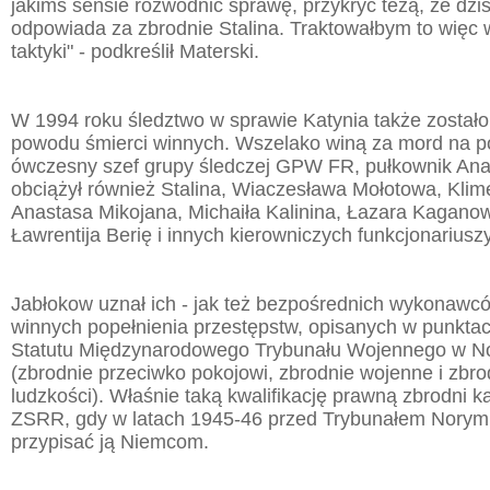
jakimś sensie rozwodnić sprawę, przykryć tezą, że dzis
odpowiada za zbrodnie Stalina. Traktowałbym to więc 
taktyki" - podkreślił Materski.
W 1994 roku śledztwo w sprawie Katynia także został
powodu śmierci winnych. Wszelako winą za mord na po
ówczesny szef grupy śledczej GPW FR, pułkownik Anat
obciążył również Stalina, Wiaczesława Mołotowa, Kli
Anastasa Mikojana, Michaiła Kalinina, Łazara Kagano
Ławrentija Berię i innych kierowniczych funkcjonariu
Jabłokow uznał ich - jak też bezpośrednich wykonawc
winnych popełnienia przestępstw, opisanych w punktach "
Statutu Międzynarodowego Trybunału Wojennego w N
(zbrodnie przeciwko pokojowi, zbrodnie wojenne i zbr
ludzkości). Właśnie taką kwalifikację prawną zbrodni k
ZSRR, gdy w latach 1945-46 przed Trybunałem Norym
przypisać ją Niemcom.