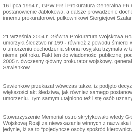
16 lipca 1994 r., GPW FR i Prokuratura Generalna FR u
postanowienie Jabłokowa, a dalsze prowadzenie docho
innemu prokuratorowi, pułkownikowi Siergiejowi Szał
21 września 2004 r. Główna Prokuratura Wojskowa Rosj
umorzyła śledztwo nr 159 - również z powodu śmierci 
o umorzeniu dochodzenia strona rosyjska trzymała w t
niemal pół roku. Fakt ten do wiadomości publicznej po
2005 r. ówczesny główny prokurator wojskowy, generał
Sawienkow.
Sawienkow przekazał wówczas także, iż podjęto decyzj
większości akt śledztwa, jak również samego postanow
umorzeniu. Tym samym utajniono też listę osób uznan
Stowarzyszenie Memoriał ostro skrytykowało wtedy Gł
Wojskową Rosji za niewskazanie winnych z nazwiska 
jedynie, iż są to "pojedyncze osoby spośród kierown