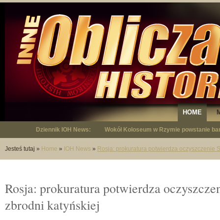
HOME
Dziennik IOH News:
Wokół Koloseum w Rzymie powstanie bar
"Niepodległy - opowieść o Januszu Krup
Jesteś tutaj
»
Home
»
IOH News
»
Rosja: prokuratura potwierdza oczyszczenie St
Rosja: prokuratura potwierdza oczyszczen
zbrodni katyńskiej