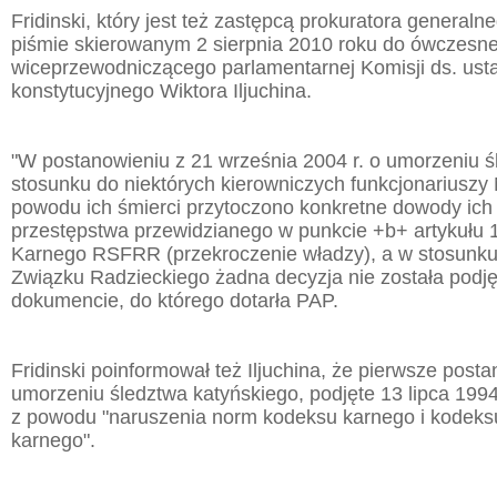
Fridinski, który jest też zastępcą prokuratora generalne
piśmie skierowanym 2 sierpnia 2010 roku do ówczesn
wiceprzewodniczącego parlamentarnej Komisji ds. us
konstytucyjnego Wiktora Iljuchina.
"W postanowieniu z 21 września 2004 r. o umorzeniu ś
stosunku do niektórych kierowniczych funkcjonarius
powodu ich śmierci przytoczono konkretne dowody ich
przestępstwa przewidzianego w punkcie +b+ artykułu
Karnego RSFRR (przekroczenie władzy), a w stosunku
Związku Radzieckiego żadna decyzja nie została podję
dokumencie, do którego dotarła PAP.
Fridinski poinformował też Iljuchina, że pierwsze post
umorzeniu śledztwa katyńskiego, podjęte 13 lipca 1994 
z powodu "naruszenia norm kodeksu karnego i kodek
karnego".