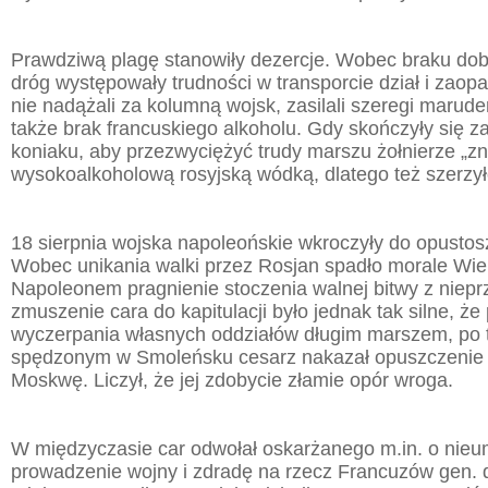
Prawdziwą plagę stanowiły dezercje. Wobec braku dob
dróg występowały trudności w transporcie dział i zaopat
nie nadążali za kolumną wojsk, zasilali szeregi marud
także brak francuskiego alkoholu. Gdy skończyły się z
koniaku, aby przezwyciężyć trudy marszu żołnierze „zni
wysokoalkoholową rosyjską wódką, dlatego też szerzyło
18 sierpnia wojska napoleońskie wkroczyły do opusto
Wobec unikania walki przez Rosjan spadło morale Wielk
Napoleonem pragnienie stoczenia walnej bitwy z nieprz
zmuszenie cara do kapitulacji było jednak tak silne, ż
wyczerpania własnych oddziałów długim marszem, po 
spędzonym w Smoleńsku cesarz nakazał opuszczenie 
Moskwę. Liczył, że jej zdobycie złamie opór wroga.
W międzyczasie car odwołał oskarżanego m.in. o nieu
prowadzenie wojny i zdradę na rzecz Francuzów gen. d