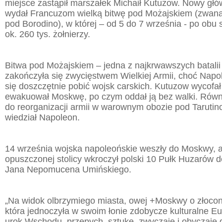
miejsce zastąpił marszałek Michaił Kutuzow. Nowy g
wydał Francuzom wielką bitwę pod Możajskiem (zwaną
pod Borodino), w której – od 5 do 7 września - po obu 
ok. 260 tys. żołnierzy.
Bitwa pod Możajskiem – jedna z najkrwawszych batalii
zakończyła się zwycięstwem Wielkiej Armii, choć Napo
się doszczętnie pobić wojsk carskich. Kutuzow wycofał 
ewakuował Moskwę, po czym oddał ją bez walki. Równo
do reorganizacji armii w warownym obozie pod Tarutin
wiedział Napoleon.
14 września wojska napoleońskie weszły do Moskwy, a
opuszczonej stolicy wkroczył polski 10 Pułk Huzarów 
Jana Nepomucena Umińskiego.
„Na widok olbrzymiego miasta, owej +Moskwy o złoco
która jednoczyła w swoim łonie zdobycze kulturalne Eu
urok Wschodu, przepych, sztukę, zwyczaje i obyczaje