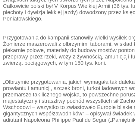
Całkowicie polski był V Korpus Wielkiej Armii (36 tys. l
piechoty i dywizja lekkiej jazdy) dowodzony przez księ
Poniatowskiego.
Przygotowania do kampanii stanowiły wielki wysiłek or
Żołnierze maszerowali z olbrzymimi taborami, w skład 
piekarnie polowe, materiały do budowy mostów ponto
przeprawy przez rzeki, wozy z żywnością, amunicją i f
zwierząt pociągowych, w tym 150 tys. koni.
„Olbrzymie przygotowania, jakich wymagała tak dalek
prowiantu i amunicji, szczęk broni, turkot ładownych w
przemarsze tak licznego wojska, to powszechne porus
majestatyczny i straszliwy pochód wszystkich sił Zach
Wschodowi – wszystko to zwiastowało Europie bliskie 
gigantycznych współzawodników” – opisywał świadek w
adiutant Napoleona Philippe Paul de Segur („Pamiętniki