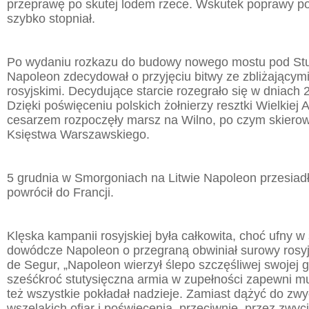
przeprawę po skutej lodem rzece. Wskutek poprawy p
szybko stopniał.
Po wydaniu rozkazu do budowy nowego mostu pod St
Napoleon zdecydował o przyjęciu bitwy ze zbliżającym
rosyjskimi. Decydujące starcie rozegrało się w dniach 
Dzięki poświęceniu polskich żołnierzy resztki Wielkiej A
cesarzem rozpoczęły marsz na Wilno, po czym skierowa
Księstwa Warszawskiego.
5 grudnia w Smorgoniach na Litwie Napoleon przesiadł 
powrócił do Francji.
Klęska kampanii rosyjskiej była całkowita, choć ufny w
dowódcze Napoleon o przegraną obwiniał surowy rosyjsk
de Segur, „Napoleon wierzył ślepo szczęśliwej swojej gw
sześćkroć stutysięczna armia w zupełności zapewni m
też wszystkie pokładał nadzieje. Zamiast dążyć do zw
wszelakich ofiar i poświęcenia, przeciwnie, przez zwy