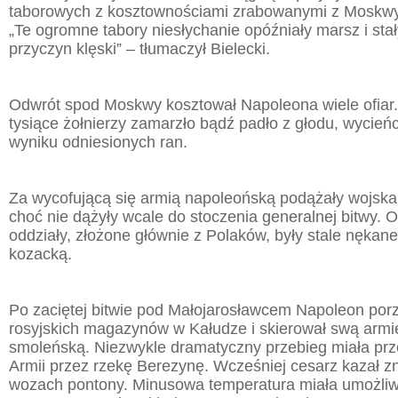
taborowych z kosztownościami zrabowanymi z Moskwy (
„Te ogromne tabory niesłychanie opóźniały marsz i stał
przyczyn klęski” – tłumaczył Bielecki.
Odwrót spod Moskwy kosztował Napoleona wiele ofiar
tysiące żołnierzy zamarzło bądź padło z głodu, wycień
wyniku odniesionych ran.
Za wycofującą się armią napoleońską podążały wojska
choć nie dążyły wcale do stoczenia generalnej bitwy. 
oddziały, złożone głównie z Polaków, były stale nękane
kozacką.
Po zaciętej bitwie pod Małojarosławcem Napoleon porz
rosyjskich magazynów w Kałudze i skierował swą armi
smoleńską. Niezwykle dramatyczny przebieg miała prz
Armii przez rzekę Berezynę. Wcześniej cesarz kazał z
wozach pontony. Minusowa temperatura miała umożliwi