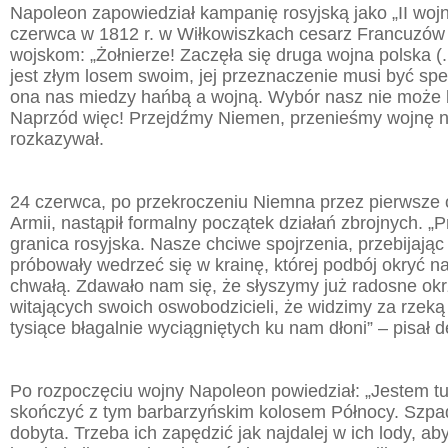
Napoleon zapowiedział kampanię rosyjską jako „II wojn
czerwca w 1812 r. w Wiłkowiszkach cesarz Francuzów
wojskom: „Żołnierze! Zaczęła się druga wojna polska (.
jest złym losem swoim, jej przeznaczenie musi być spełn
ona nas miedzy hańbą a wojną. Wybór nasz nie może 
Naprzód więc! Przejdźmy Niemen, przenieśmy wojnę na
rozkazywał.
24 czerwca, po przekroczeniu Niemna przez pierwsze o
Armii, nastąpił formalny początek działań zbrojnych. „
granica rosyjska. Nasze chciwe spojrzenia, przebijając
próbowały wedrzeć się w krainę, której podbój okryć na
chwałą. Zdawało nam się, że słyszymy już radosne okr
witających swoich oswobodzicieli, że widzimy za rze
tysiące błagalnie wyciągniętych ku nam dłoni” – pisał 
Po rozpoczęciu wojny Napoleon powiedział: „Jestem tu
skończyć z tym barbarzyńskim kolosem Północy. Szpad
dobyta. Trzeba ich zapędzić jak najdalej w ich lody, ab