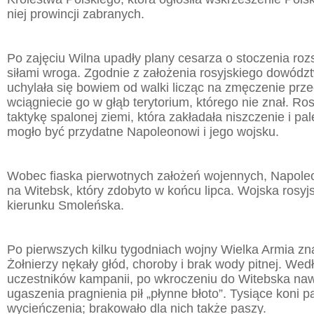
niej prowincji zabranych.
Po zajęciu Wilna upadły plany cesarza o stoczenia rozs
siłami wroga. Zgodnie z założenia rosyjskiego dowódz
uchylała się bowiem od walki licząc na zmęczenie prze
wciągniecie go w głąb terytorium, którego nie znał. Ros
taktykę spalonej ziemi, która zakładała niszczenie i pa
mogło być przydatne Napoleonowi i jego wojsku.
Wobec fiaska pierwotnych założeń wojennych, Napole
na Witebsk, który zdobyto w końcu lipca. Wojska rosyjs
kierunku Smoleńska.
Po pierwszych kilku tygodniach wojny Wielka Armia zn
Żołnierzy nękały głód, choroby i brak wody pitnej. Wedł
uczestników kampanii, po wkroczeniu do Witebska na
ugaszenia pragnienia pił „płynne błoto”. Tysiące koni p
wycieńczenia; brakowało dla nich także paszy.