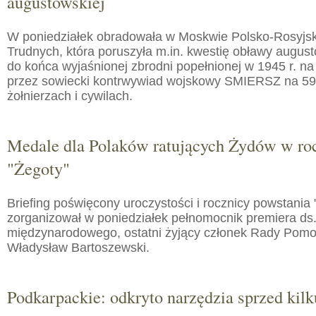
augustowskiej
W poniedziałek obradowała w Moskwie Polsko-Rosyjs
Trudnych, która poruszyła m.in. kwestię obławy augusto
do końca wyjaśnionej zbrodni popełnionej w 1945 r. na
przez sowiecki kontrwywiad wojskowy SMIERSZ na 59
żołnierzach i cywilach.
Medale dla Polaków ratujących Żydów w roc
"Żegoty"
Briefing poświęcony uroczystości i rocznicy powstania 
zorganizował w poniedziałek pełnomocnik premiera ds.
międzynarodowego, ostatni żyjący członek Rady Pom
Władysław Bartoszewski.
Podkarpackie: odkryto narzędzia sprzed kilku