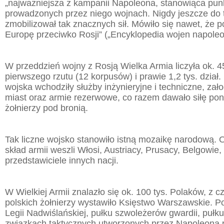
„najważniejsza z kampanii Napoleona, stanowiąca pun
prowadzonych przez niego wojnach. Nigdy jeszcze do t
zmobilizował tak znacznych sił. Mówiło się nawet, że p
Europę przeciwko Rosji” („Encyklopedia wojen napoleo
W przeddzień wojny z Rosją Wielka Armia liczyła ok. 45
pierwszego rzutu (12 korpusów) i prawie 1,2 tys. dział
wojska wchodziły służby inżynieryjne i techniczne, zał
miast oraz armie rezerwowe, co razem dawało siłę pon
żołnierzy pod bronią.
Tak liczne wojsko stanowiło istną mozaikę narodową.
skład armii weszli Włosi, Austriacy, Prusacy, Belgowie,
przedstawiciele innych nacji.
W Wielkiej Armii znalazło się ok. 100 tys. Polaków, z c
polskich żołnierzy wystawiło Księstwo Warszawskie. Po
Legii Nadwiślańskiej, pułku szwoleżerów gwardii, pułku
związkach taktycznych utworzonych przez Napoleona p