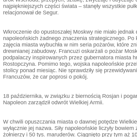
najpiękniejszych części świata – stanęły wszystkie puł
relacjonował de Segur.
Wkroczenie do opustoszałej Moskwy nie miało jednak 
napoleońskich żadnego znaczenia strategicznego. Po 
zajęcia miasta wybuchła w nim seria pożarów, które zn
drewnianej zabudowy. Francuzi oskarżali o pożar Mosk
podpalaczy inspirowanych przez gubernatora miasta h
Rostopczyna. Pomimo tego, wojska napoleońskie przeb
stolicy ponad miesiąc. Nie sprawdziły się przewidywan
Francuzów, że car poprosi o pokój.
18 października, w związku z biernością Rosjan i poga
Napoleon zarządził odwrót Wielkiej Armii.
W chwili opuszczania miasta o dawnej potędze Wielkie
wyłącznie jej nazwa. Siły napoleońskie liczyły bowiem 
żołnierzy i 50 tys. maruderów. Ciągnięto przy tym aż 1