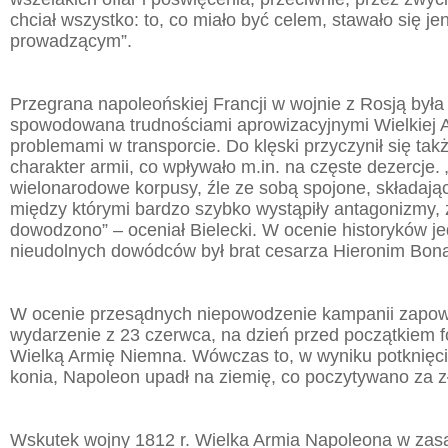
chciał wszystko: to, co miało być celem, stawało się j
prowadzącym”.
Przegrana napoleońskiej Francji w wojnie z Rosją była
spowodowana trudnościami aprowizacyjnymi Wielkiej A
problemami w transporcie. Do klęski przyczynił się ta
charakter armii, co wpływało m.in. na częste dezercje.
wielonarodowe korpusy, źle ze sobą spojone, składając
między którymi bardzo szybko wystąpiły antagonizmy, ź
dowodzono” – oceniał Bielecki. W ocenie historyków je
nieudolnych dowódców był brat cesarza Hieronim Bona
W ocenie przesądnych niepowodzenie kampanii zapow
wydarzenie z 23 czerwca, na dzień przed początkiem 
Wielką Armię Niemna. Wówczas to, w wyniku potknięc
konia, Napoleon upadł na ziemię, co poczytywano za z
Wskutek wojny 1812 r. Wielka Armia Napoleona w zasa