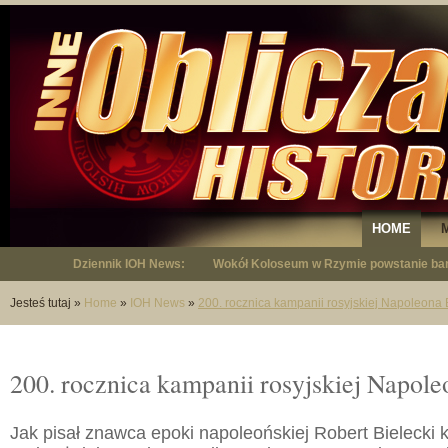
HOME
Dziennik IOH News:
Wokół Koloseum w Rzymie powstanie bar
"Niepodległy - opowieść o Januszu Krup
Jesteś tutaj
»
Home
»
IOH News
»
200. rocznica kampanii rosyjskiej Napoleona
200. rocznica kampanii rosyjskiej Napol
Jak pisał znawca epoki napoleońskiej Robert Bielecki 