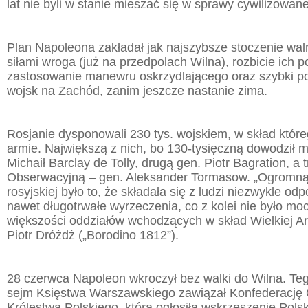
lat nie byli w stanie mieszać się w sprawy cywilizowane
Plan Napoleona zakładał jak najszybsze stoczenie wal
siłami wroga (już na przedpolach Wilna), rozbicie ich 
zastosowanie manewru oskrzydlającego oraz szybki po
wojsk na Zachód, zanim jeszcze nastanie zima.
Rosjanie dysponowali 230 tys. wojskiem, w skład które
armie. Największą z nich, bo 130-tysięczną dowodził m
Michaił Barclay de Tolly, drugą gen. Piotr Bagration, a t
Obserwacyjną – gen. Aleksander Tormasow. „Ogromną 
rosyjskiej było to, że składała się z ludzi niezwykle od
nawet długotrwałe wyrzeczenia, co z kolei nie było mo
większości oddziałów wchodzących w skład Wielkiej Arm
Piotr Dróżdż („Borodino 1812”).
28 czerwca Napoleon wkroczył bez walki do Wilna. Te
sejm Księstwa Warszawskiego zawiązał Konfederację
Królestwa Polskiego, która ogłosiła wskrzeszenie Polsk