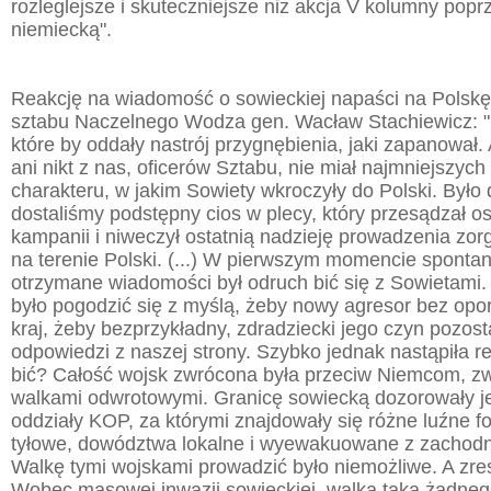
rozleglejsze i skuteczniejsze niż akcja V kolumny pop
niemiecką".
Reakcję na wiadomość o sowieckiej napaści na Polskę
sztabu Naczelnego Wodza gen. Wacław Stachiewicz: "N
które by oddały nastrój przygnębienia, jaki zapanował
ani nikt z nas, oficerów Sztabu, nie miał najmniejszych
charakteru, w jakim Sowiety wkroczyły do Polski. Było 
dostaliśmy podstępny cios w plecy, który przesądzał os
kampanii i niweczył ostatnią nadzieję prowadzenia zor
na terenie Polski. (...) W pierwszym momencie spontan
otrzymane wiadomości był odruch bić się z Sowietami.
było pogodzić się z myślą, żeby nowy agresor bez op
kraj, żeby bezprzykładny, zdradziecki jego czyn pozost
odpowiedzi z naszej strony. Szybko jednak nastąpiła re
bić? Całość wojsk zwrócona była przeciw Niemcom, zw
walkami odwrotowymi. Granicę sowiecką dozorowały j
oddziały KOP, za którymi znajdowały się różne luźne 
tyłowe, dowództwa lokalne i wyewakuowane z zachodnie
Walkę tymi wojskami prowadzić było niemożliwe. A zre
Wobec masowej inwazji sowieckiej, walka taka żadne