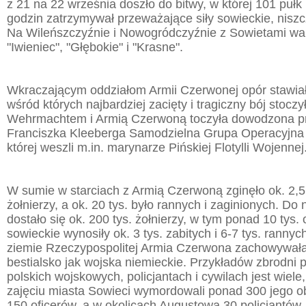
z 21 na 22 września doszło do bitwy, w której 101 pułk
godzin zatrzymywał przeważające siły sowieckie, niszcz
Na Wileńszczyźnie i Nowogródczyźnie z Sowietami wa
"Iwieniec", "Głębokie" i "Krasne".
Wkraczającym oddziałom Armii Czerwonej opór stawiał
wśród których najbardziej zacięty i tragiczny bój stocz
Wehrmachtem i Armią Czerwoną toczyła dowodzona p
Franciszka Kleeberga Samodzielna Grupa Operacyjna "
której weszli m.in. marynarze Pińskiej Flotylli Wojennej
W sumie w starciach z Armią Czerwoną zginęło ok. 2,5 
żołnierzy, a ok. 20 tys. było rannych i zaginionych. Do 
dostało się ok. 200 tys. żołnierzy, w tym ponad 10 tys. 
sowieckie wynosiły ok. 3 tys. zabitych i 6-7 tys. ranny
ziemie Rzeczypospolitej Armia Czerwona zachowywała
bestialsko jak wojska niemieckie. Przykładów zbrodni 
polskich wojskowych, policjantach i cywilach jest wiele
zajęciu miasta Sowieci wymordowali ponad 300 jego o
150 oficerów, a w okolicach Augustowa 30 policjantów.