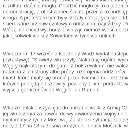
rezultatu dać nie mogła. Chodzić mogło tylko o jeden ce
demonstrację, protest wobec świata przeciwko podstęp
wroga. A protestem tym były strzały cofających się od
skierowane przeciw czołowym oddziałom najeźdźcy. P
Wódz nie chciał wychodzić, widząc niemożliwość i be
jakiejkolwiek walki z Sowietami w tych warunkach".
Wieczorem 17 września Naczelny Wódz wydał następu
(dyrektywę): "Sowiety wkroczyły. Nakazuję ogólne wyc
Węgry najkrótszymi drogami. Z bolszewikami nie walcz
natarcia z ich strony albo próby rozbrojenia oddziałów
miast, które miały się bronić przed Niemcami - bez zmi
których podejdą bolszewicy, powinny z nimi pertrakto
wyjścia garnizonów do Węgier lub Rumunii".
Władze polskie wzywając do unikania walki z Armią C
jej wkroczenia za powód do wypowiedzenia wojny i ni
dyplomatycznych z Moskwą. Zaistniała sytuacja zadec
nocy z 17 na 18 września prezydent Ignacy Mościcki 