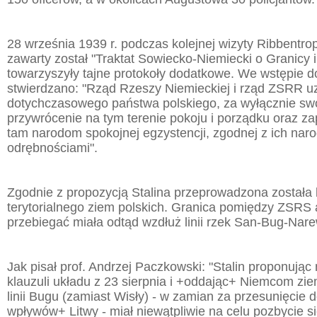
28 września 1939 r. podczas kolejnej wizyty Ribbentr
zawarty został "Traktat Sowiecko-Niemiecki o Granicy i
towarzyszyły tajne protokoły dodatkowe. We wstępie do
stwierdzano: "Rząd Rzeszy Niemieckiej i rząd ZSRR u
dotychczasowego państwa polskiego, za wyłącznie sw
przywrócenie na tym terenie pokoju i porządku oraz z
tam narodom spokojnej egzystencji, zgodnej z ich na
odrębnościami".
Zgodnie z propozycją Stalina przeprowadzona została 
terytorialnego ziem polskich. Granica pomiędzy ZSRS 
przebiegać miała odtąd wzdłuż linii rzek San-Bug-Nare
Jak pisał prof. Andrzej Paczkowski: "Stalin proponując 
klauzuli układu z 23 sierpnia i +oddając+ Niemcom zie
linii Bugu (zamiast Wisły) - w zamian za przesunięcie d
wpływów+ Litwy - miał niewątpliwie na celu pozbycie si