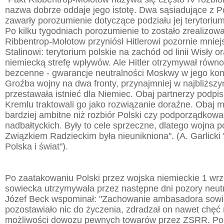
nazwa dobrze oddaje jego istotę. Dwa sąsiadujące z 
zawarły porozumienie dotyczące podziału jej terytoriu
Po kilku tygodniach porozumienie to zostało zrealizow
Ribbentrop-Mołotow przyniósł Hitlerowi pozornie mniejs
Stalinowi: terytorium polskie na zachód od linii Wisły o
niemiecką strefę wpływów. Ale Hitler otrzymywał równoc
bezcenne - gwarancje neutralności Moskwy w jego kon
Groźba wojny na dwa fronty, przynajmniej w najbliższy
przestawała istnieć dla Niemiec. Obaj partnerzy podpis
Kremlu traktowali go jako rozwiązanie doraźne. Obaj mi
bardziej ambitne niż rozbiór Polski czy podporządkowa
nadbałtyckich. Były to cele sprzeczne, dlatego wojna p
Związkiem Radzieckim była nieunikniona". (A. Garlicki 
Polska i świat").
Po zaatakowaniu Polski przez wojska niemieckie 1 wrze
sowiecka utrzymywała przez następne dni pozory neutra
Józef Beck wspominał: "Zachowanie ambasadora sowi
pozostawiało nic do życzenia, zdradzał on nawet chę
możliwości dowozu pewnych towarów przez ZSRR. Po