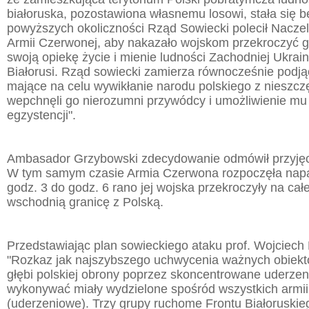
białoruska, pozostawiona własnemu losowi, stała się
powyższych okoliczności Rząd Sowiecki polecił Nac
Armii Czerwonej, aby nakazało wojskom przekroczyć gr
swoją opiekę życie i mienie ludności Zachodniej Ukrain
Białorusi. Rząd sowiecki zamierza równocześnie podją
mające na celu wywikłanie narodu polskiego z nieszczę
wepchnęli go nierozumni przywódcy i umożliwienie mu
egzystencji".
Ambasador Grzybowski zdecydowanie odmówił przyjęci
W tym samym czasie Armia Czerwona rozpoczęła napa
godz. 3 do godz. 6 rano jej wojska przekroczyły na całe
wschodnią granicę z Polską.
Przedstawiając plan sowieckiego ataku prof. Wojciech M
"Rozkaz jak najszybszego uchwycenia ważnych obiekt
głębi polskiej obrony poprzez skoncentrowane uderzen
wykonywać miały wydzielone spośród wszystkich armii
(uderzeniowe). Trzy grupy ruchome Frontu Białoruskie