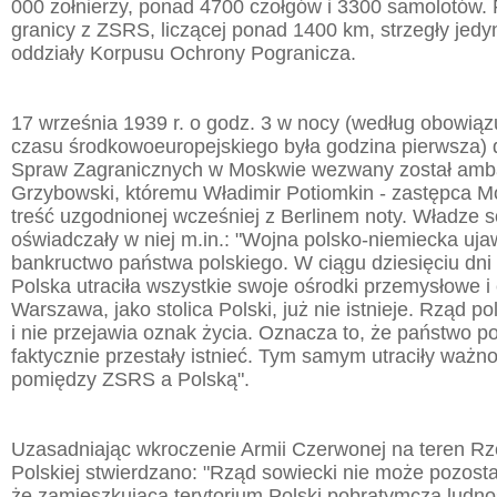
000 żołnierzy, ponad 4700 czołgów i 3300 samolotów. P
granicy z ZSRS, liczącej ponad 1400 km, strzegły jed
oddziały Korpusu Ochrony Pogranicza.
17 września 1939 r. o godz. 3 w nocy (według obowią
czasu środkowoeuropejskiego była godzina pierwsza) 
Spraw Zagranicznych w Moskwie wezwany został am
Grzybowski, któremu Władimir Potiomkin - zastępca Mo
treść uzgodnionej wcześniej z Berlinem noty. Władze 
oświadczały w niej m.in.: "Wojna polsko-niemiecka uj
bankructwo państwa polskiego. W ciągu dziesięciu dni
Polska utraciła wszystkie swoje ośrodki przemysłowe i 
Warszawa, jako stolica Polski, już nie istnieje. Rząd po
i nie przejawia oznak życia. Oznacza to, że państwo pol
faktycznie przestały istnieć. Tym samym utraciły waż
pomiędzy ZSRS a Polską".
Uzasadniając wkroczenie Armii Czerwonej na teren Rz
Polskiej stwierdzano: "Rząd sowiecki nie może pozosta
że zamieszkująca terytorium Polski pobratymcza ludno