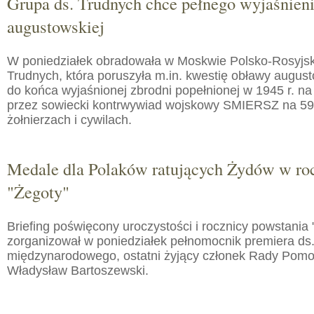
Grupa ds. Trudnych chce pełnego wyjaśnien
augustowskiej
W poniedziałek obradowała w Moskwie Polsko-Rosyjs
Trudnych, która poruszyła m.in. kwestię obławy augusto
do końca wyjaśnionej zbrodni popełnionej w 1945 r. na
przez sowiecki kontrwywiad wojskowy SMIERSZ na 59
żołnierzach i cywilach.
Medale dla Polaków ratujących Żydów w roc
"Żegoty"
Briefing poświęcony uroczystości i rocznicy powstania 
zorganizował w poniedziałek pełnomocnik premiera ds.
międzynarodowego, ostatni żyjący członek Rady Pom
Władysław Bartoszewski.