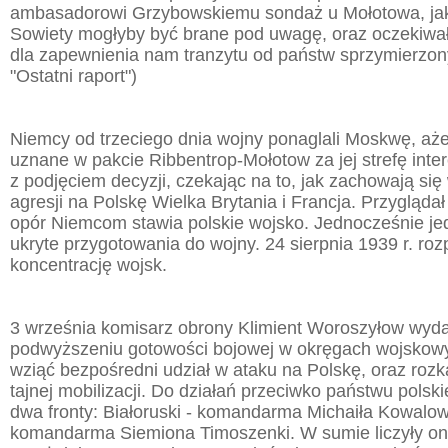
ambasadorowi Grzybowskiemu sondaż u Mołotowa, jak
Sowiety mogłyby być brane pod uwagę, oraz oczekiwał
dla zapewnienia nam tranzytu od państw sprzymierzon
"Ostatni raport")
Niemcy od trzeciego dnia wojny ponaglali Moskwę, aże
uznane w pakcie Ribbentrop-Mołotow za jej strefę inter
z podjęciem decyzji, czekając na to, jak zachowają się
agresji na Polskę Wielka Brytania i Francja. Przyglądał 
opór Niemcom stawia polskie wojsko. Jednocześnie j
ukryte przygotowania do wojny. 24 sierpnia 1939 r. ro
koncentrację wojsk.
3 września komisarz obrony Klimient Woroszyłow wyda
podwyższeniu gotowości bojowej w okręgach wojskowy
wziąć bezpośredni udział w ataku na Polskę, oraz rozk
tajnej mobilizacji. Do działań przeciwko państwu pols
dwa fronty: Białoruski - komandarma Michaiła Kowalow
komandarma Siemiona Timoszenki. W sumie liczyły on