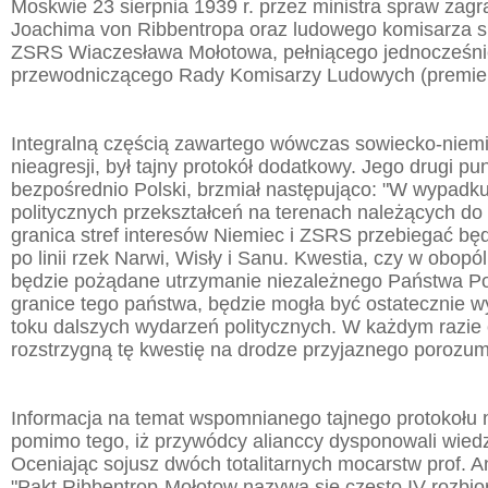
Moskwie 23 sierpnia 1939 r. przez ministra spraw zagr
Joachima von Ribbentropa oraz ludowego komisarza 
ZSRS Wiaczesława Mołotowa, pełniącego jednocześni
przewodniczącego Rady Komisarzy Ludowych (premier
Integralną częścią zawartego wówczas sowiecko-niemi
nieagresji, był tajny protokół dodatkowy. Jego drugi pu
bezpośrednio Polski, brzmiał następująco: "W wypadku 
politycznych przekształceń na terenach należących d
granica stref interesów Niemiec i ZSRS przebiegać będ
po linii rzek Narwi, Wisły i Sanu. Kwestia, czy w obopó
będzie pożądane utrzymanie niezależnego Państwa Pol
granice tego państwa, będzie mogła być ostatecznie w
toku dalszych wydarzeń politycznych. W każdym razie
rozstrzygną tę kwestię na drodze przyjaznego porozum
Informacja na temat wspomnianego tajnego protokołu ni
pomimo tego, iż przywódcy alianccy dysponowali wiedz
Oceniając sojusz dwóch totalitarnych mocarstw prof. And
"Pakt Ribbentrop-Mołotow nazywa się często IV rozbio