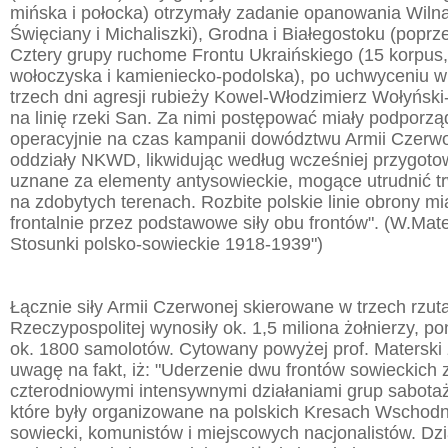
mińska i połocka) otrzymały zadanie opanowania Wiln
Święciany i Michaliszki), Grodna i Białegostoku (popr
Cztery grupy ruchome Frontu Ukraińskiego (15 korpus
wołoczyska i kamieniecko-podolska), po uchwyceniu w
trzech dni agresji rubieży Kowel-Włodzimierz Wołyński
na linię rzeki San. Za nimi postępować miały podpor
operacyjnie na czas kampanii dowództwu Armii Czerw
oddziały NKWD, likwidując według wcześniej przygoto
uznane za elementy antysowieckie, mogące utrudnić t
na zdobytych terenach. Rozbite polskie linie obrony m
frontalnie przez podstawowe siły obu frontów". (W.Mate
Stosunki polsko-sowieckie 1918-1939")
Łącznie siły Armii Czerwonej skierowane w trzech rzut
Rzeczypospolitej wynosiły ok. 1,5 miliona żołnierzy, po
ok. 1800 samolotów. Cytowany powyżej prof. Materski
uwagę na fakt, iż: "Uderzenie dwu frontów sowieckich
czterodniowymi intensywnymi działaniami grup sabot
które były organizowane na polskich Kresach Wschod
sowiecki, komunistów i miejscowych nacjonalistów. Dzia