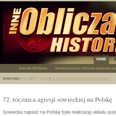
HOME
Dziennik IOH News:
"Niepodległy - opowieść o Januszu Krup
Jesteś tutaj
»
Home
»
IOH News
»
72. rocznica agresji sowieckiej na Polskę
72. rocznica agresji sowieckiej na Polskę
Sowiecka napaść na Polskę była realizacją układu po