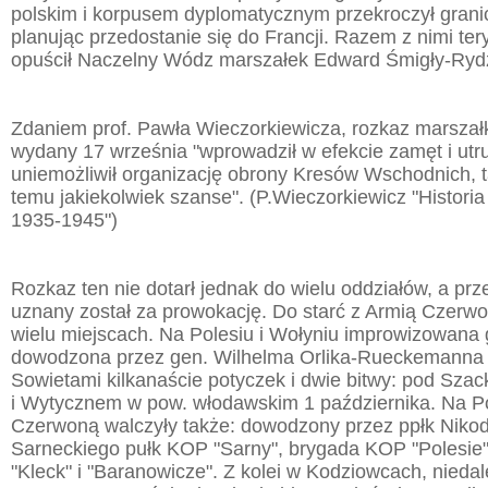
polskim i korpusem dyplomatycznym przekroczył gran
planując przedostanie się do Francji. Razem z nimi ter
opuścił Naczelny Wódz marszałek Edward Śmigły-Ryd
Zdaniem prof. Pawła Wieczorkiewicza, rozkaz marsza
wydany 17 września "wprowadził w efekcie zamęt i utru
uniemożliwił organizację obrony Kresów Wschodnich, ta
temu jakiekolwiek szanse". (P.Wieczorkiewicz "Historia 
1935-1945")
Rozkaz ten nie dotarł jednak do wielu oddziałów, a p
uznany został za prowokację. Do starć z Armią Czerw
wielu miejscach. Na Polesiu i Wołyniu improwizowan
dowodzona przez gen. Wilhelma Orlika-Rueckemanna 
Sowietami kilkanaście potyczek i dwie bitwy: pod Sza
i Wytycznem w pow. włodawskim 1 października. Na Po
Czerwoną walczyły także: dowodzony przez ppłk Niko
Sarneckiego pułk KOP "Sarny", brygada KOP "Polesie"
"Kleck" i "Baranowicze". Z kolei w Kodziowcach, nieda