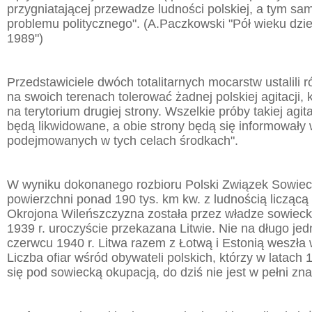
przygniatającej przewadze ludności polskiej, a tym 
problemu politycznego". (A.Paczkowski "Pół wieku dzie
1989")
Przedstawiciele dwóch totalitarnych mocarstw ustalili r
na swoich terenach tolerować żadnej polskiej agitacji, 
na terytorium drugiej strony. Wszelkie próby takiej agit
będą likwidowane, a obie strony będą się informowały
podejmowanych w tych celach środkach".
W wyniku dokonanego rozbioru Polski Związek Sowieck
powierzchni ponad 190 tys. km kw. z ludnością liczącą 
Okrojona Wileńszczyzna została przez władze sowieck
1939 r. uroczyście przekazana Litwie. Nie na długo je
czerwcu 1940 r. Litwa razem z Łotwą i Estonią weszła
Liczba ofiar wśród obywateli polskich, którzy w latach 
się pod sowiecką okupacją, do dziś nie jest w pełni zn