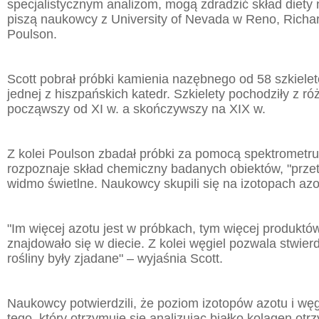
specjalistycznym analizom, mogą zdradzić skład diety
piszą naukowcy z University of Nevada w Reno, Richar
Poulson.
Scott pobrał próbki kamienia nazębnego od 58 szkiel
jednej z hiszpańskich katedr. Szkielety pochodziły z r
począwszy od XI w. a skończywszy na XIX w.
Z kolei Poulson zbadał próbki za pomocą spektrometru
rozpoznaje skład chemiczny badanych obiektów, "prze
widmo świetlne. Naukowcy skupili się na izotopach azo
"Im więcej azotu jest w próbkach, tym więcej produktó
znajdowało się w diecie. Z kolei węgiel pozwala stwierd
rośliny były zjadane" – wyjaśnia Scott.
Naukowcy potwierdzili, że poziom izotopów azotu i wę
tego, który otrzymuje się analizując białko kolagen ot