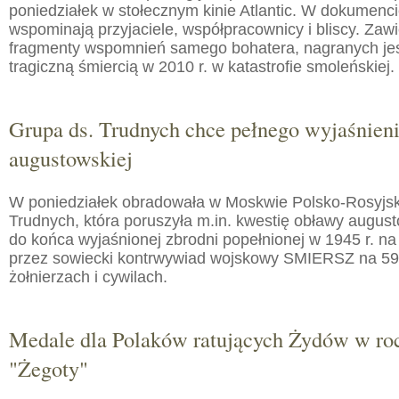
poniedziałek w stołecznym kinie Atlantic. W dokumenc
wspominają przyjaciele, współpracownicy i bliscy. Zaw
fragmenty wspomnień samego bohatera, nagranych jes
tragiczną śmiercią w 2010 r. w katastrofie smoleńskiej.
Grupa ds. Trudnych chce pełnego wyjaśnien
augustowskiej
W poniedziałek obradowała w Moskwie Polsko-Rosyjs
Trudnych, która poruszyła m.in. kwestię obławy augusto
do końca wyjaśnionej zbrodni popełnionej w 1945 r. na
przez sowiecki kontrwywiad wojskowy SMIERSZ na 59
żołnierzach i cywilach.
Medale dla Polaków ratujących Żydów w roc
"Żegoty"