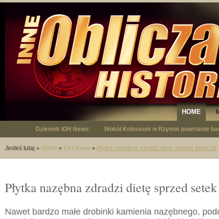
HOME
Dziennik IOH News:
"Niepodległy - opowieść o Januszu Krup
Jesteś tutaj
»
Home
»
IOH News
»
Płytka nazębna zdradzi dietę sprzed setek lat
Płytka nazębna zdradzi dietę sprzed setek 
Nawet bardzo małe drobinki kamienia nazębnego, po