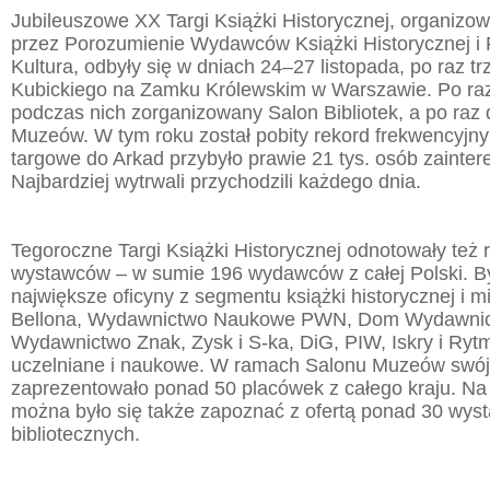
Jubileuszowe XX Targi Książki Historycznej, organizow
przez Porozumienie Wydawców Książki Historycznej i F
Kultura, odbyły się w dniach 24–27 listopada, po raz t
Kubickiego na Zamku Królewskim w Warszawie. Po raz
podczas nich zorganizowany Salon Bibliotek, a po raz 
Muzeów. W tym roku został pobity rekord frekwencyjny 
targowe do Arkad przybyło prawie 21 tys. osób zainter
Najbardziej wytrwali przychodzili każdego dnia.
Tegoroczne Targi Książki Historycznej odnotowały też 
wystawców – w sumie 196 wydawców z całej Polski. By
największe oficyny z segmentu książki historycznej i mili
Bellona, Wydawnictwo Naukowe PWN, Dom Wydawnic
Wydawnictwo Znak, Zysk i S-ka, DiG, PIW, Iskry i Rytm
uczelniane i naukowe. W ramach Salonu Muzeów swój
zaprezentowało ponad 50 placówek z całego kraju. Na S
można było się także zapoznać z ofertą ponad 30 wy
bibliotecznych.