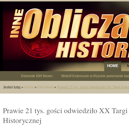
HOME
Dziennik IOH News:
Wokół Koloseum w Rzymie powstanie bar
"Niepodległy - opowieść o Januszu Krup
Jesteś tutaj
»
Home
»
IOH News
»
Prawie 21 tys. gości odwiedziło XX Targi Książ
Prawie 21 tys. gości odwiedziło XX Targi
Historycznej