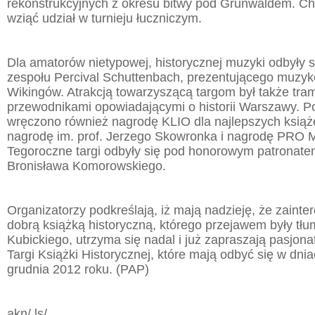
rekonstrukcyjnych z okresu bitwy pod Grunwaldem. Chę
wziąć udział w turnieju łuczniczym.
Dla amatorów nietypowej, historycznej muzyki odbyły 
zespołu Percival Schuttenbach, prezentującego muzyk
Wikingów. Atrakcją towarzyszącą targom był także tram
przewodnikami opowiadającymi o historii Warszawy. P
wręczono również nagrodę KLIO dla najlepszych książ
nagrodę im. prof. Jerzego Skowronka i nagrodę PR
Tegoroczne targi odbyły się pod honorowym patronate
Bronisława Komorowskiego.
Organizatorzy podkreślają, iż mają nadzieję, że zainter
dobrą książką historyczną, którego przejawem były tł
Kubickiego, utrzyma się nadal i już zapraszają pasjonat
Targi Książki Historycznej, które mają odbyć się w dnia
grudnia 2012 roku. (PAP)
akn/ ls/