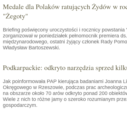
Medale dla Polaków ratujących Żydów w roc
"Żegoty"
Briefing poświęcony uroczystości i rocznicy powstania 
zorganizował w poniedziałek pełnomocnik premiera ds.
międzynarodowego, ostatni żyjący członek Rady Pom
Władysław Bartoszewski.
Podkarpackie: odkryto narzędzia sprzed kilku
Jak poinformowała PAP kierująca badaniami Joanna 
Okręgowego w Rzeszowie, podczas prac archeologic
na obszarze około 70 arów odkryto ponad 200 obiektó
Wiele z nich to różne jamy o szeroko rozumianym prz
gospodarczym.