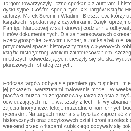
Targom towarzyszyły liczne spotkania z autorami i his
dyskusyjne. Gośćmi specjalnymi XX Targów Książki His
autorzy: Marek Sołonin i Wladimir Bieszanow, którzy o
książkach i spotkali się z czytelnikami. Dzięki uprzejmo
Pamięci Narodowej w sali kinowej codziennie odbywały
filmów dokumentalnych. Dla zainteresowanych okresem
Rzeczypospolitej Sławomir Koper, autor książek o elita
przygotował spacer historyczny trasą wpływowych kobi
książki historycznej, wielkim zainteresowaniem, szcze
młodszych odwiedzających, cieszyły się stoiska wyda
planszowych i strategicznych.
Podczas targów odbyła się premiera gry "Ogniem i mi
jej pokazem i warsztatami malowania modeli. W week
placówki muzealne zorganizowały także zajęcia z myś
odwiedzających m.in.: warsztaty z techniki wyrabiania 
zajęcia linorytnicze, lekcje muzealne o kamiennych bu
rycerskim. Na targach można się było też zapoznać z
historycznych oraz zabytkowych dział i broni strzelecki
weekend przed Arkadami Kubickiego odbywały się pok