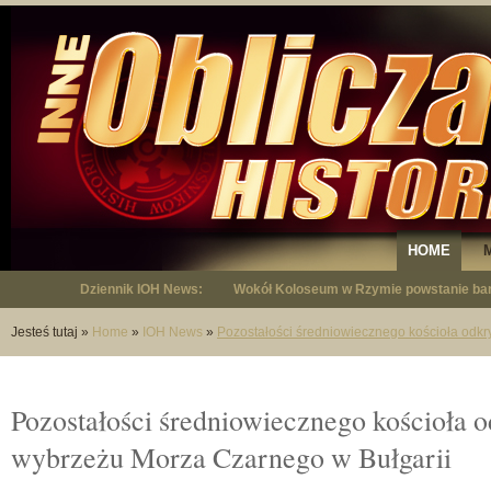
HOME
Dziennik IOH News:
Wokół Koloseum w Rzymie powstanie bar
"Niepodległy - opowieść o Januszu Krup
Jesteś tutaj
»
Home
»
IOH News
»
Pozostałości średniowiecznego kościoła odkr
Pozostałości średniowiecznego kościoła o
wybrzeżu Morza Czarnego w Bułgarii