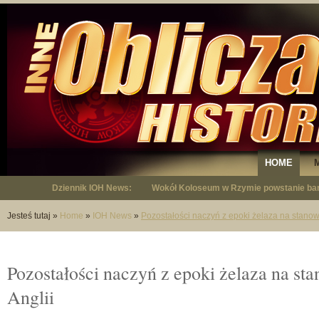
HOME
Dziennik IOH News:
Wokół Koloseum w Rzymie powstanie bar
"Niepodległy - opowieść o Januszu Krup
Jesteś tutaj
»
Home
»
IOH News
»
Pozostałości naczyń z epoki żelaza na stanow
Pozostałości naczyń z epoki żelaza na st
Anglii