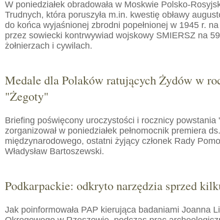
W poniedziałek obradowała w Moskwie Polsko-Rosyjs
Trudnych, która poruszyła m.in. kwestię obławy augusto
do końca wyjaśnionej zbrodni popełnionej w 1945 r. na
przez sowiecki kontrwywiad wojskowy SMIERSZ na 59
żołnierzach i cywilach.
Medale dla Polaków ratujących Żydów w roc
"Żegoty"
Briefing poświęcony uroczystości i rocznicy powstania 
zorganizował w poniedziałek pełnomocnik premiera ds.
międzynarodowego, ostatni żyjący członek Rady Pom
Władysław Bartoszewski.
Podkarpackie: odkryto narzędzia sprzed kilku
Jak poinformowała PAP kierująca badaniami Joanna 