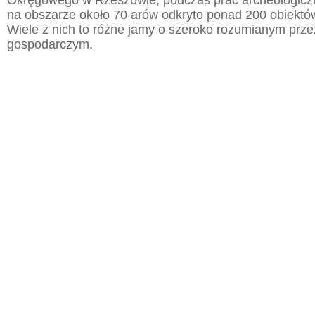
Okręgowego w Rzeszowie, podczas prac archeologic
na obszarze około 70 arów odkryto ponad 200 obiektó
Wiele z nich to różne jamy o szeroko rozumianym prz
gospodarczym.