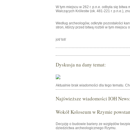
W tym miejscu w 262 r. p.n.e. odbyła się bitwa
Walczących Królestw (ok. 481-221 r. p.n.e.), 
Według archeologów, odkryte pozostałości kant
stron, którzy przed bitwą rozbili w tym miejscu
jot/ tot/
Dyskusja na dany temat:
Aktualnie brak wiadomości dla tego tematu. C
Najświeższe wiadomości IOH News
Wokół Koloseum w Rzymie powstani
Decyzję o budowie bariery ze względów bezpie
dziedzictwa archeologicznego Rzymu.