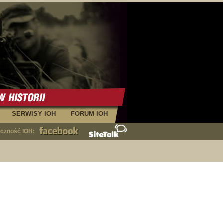
SERWISY IOH
FORUM IOH
eczność IOH: