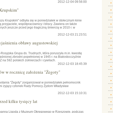
2012-12-04 09:56:00
 Krupskim"
szu Krupskim" odbyła się w poniedziałek w stołecznym kinie
przyjaciele, współpracownicy i bliscy. Zawiera on także
ch jeszcze przed jego tragiczną śmiercią w 2010 r. w
2012-12-03 21:23:51
yjaśnienia obławy augustowskiej
osyjska Grupa ds. Trudnych, która poruszyła m.in. kwestię
aśnionej zbrodni popełnionej w 1945 r. na Białostocczyźnie
na 592 polskich żołnierzach i cywilach.
2012-12-03 18:45:39
ów w rocznicę założenia "Żegoty"
owstania "Żegoty" zorganizował w poniedziałek pełnomocnik
tni żyjący członek Rady Pomocy Żydom Władysław
2012-12-03 15:10:31
zed kilku tysięcy lat
 Joanna Ligoda z Muzeum Okręgowego w Rzeszowie, podczas