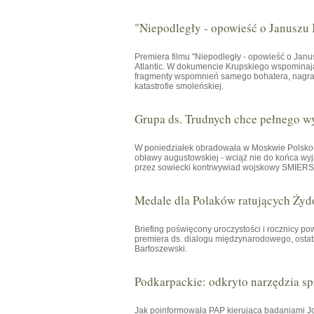
"Niepodległy - opowieść o Januszu
Premiera filmu "Niepodległy - opowieść o Janu
Atlantic. W dokumencie Krupskiego wspominają 
fragmenty wspomnień samego bohatera, nagrany
katastrofie smoleńskiej.
Grupa ds. Trudnych chce pełnego w
W poniedziałek obradowała w Moskwie Polsko-R
obławy augustowskiej - wciąż nie do końca wyj
przez sowiecki kontrwywiad wojskowy SMIERSZ 
Medale dla Polaków ratujących Żyd
Briefing poświęcony uroczystości i rocznicy p
premiera ds. dialogu międzynarodowego, osta
Bartoszewski.
Podkarpackie: odkryto narzędzia spr
Jak poinformowała PAP kierująca badaniami