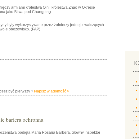
 między armiami królestwa Qin i królestwa Zhao w Okresie
znana jako Bitwa pod Changping.
yny były wykorzystywane przez żołnierzy jednej z walczących
 swoje obozowisko. (PAP)
IO
hcesz być pierwszy ?
Napisz wiadomość >
:
e bariera ochronna
czeństwa podjęła Maria Rosaria Barbera, główny inspektor