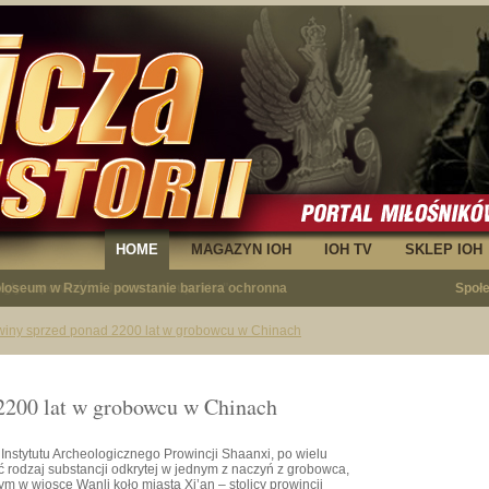
HOME
MAGAZYN IOH
IOH TV
SKLEP IOH
egły - opowieść o Januszu Krupskim"
Społ
winy sprzed ponad 2200 lat w grobowcu w Chinach
2200 lat w grobowcu w Chinach
nstytutu Archeologicznego Prowincji Shaanxi, po wielu
 rodzaj substancji odkrytej w jednym z naczyń z grobowca,
m w wiosce Wanli koło miasta Xi’an – stolicy prowincji