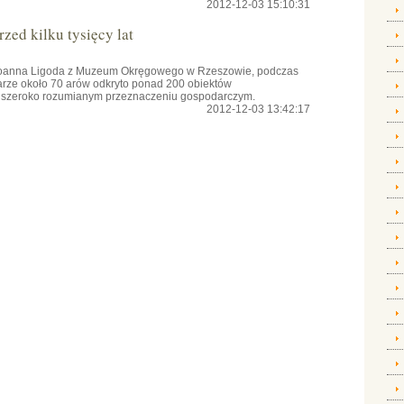
2012-12-03 15:10:31
zed kilku tysięcy lat
 Joanna Ligoda z Muzeum Okręgowego w Rzeszowie, podczas
rze około 70 arów odkryto ponad 200 obiektów
 o szeroko rozumianym przeznaczeniu gospodarczym.
2012-12-03 13:42:17