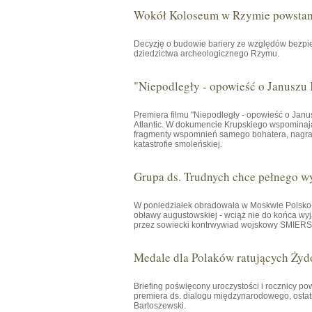
Wokół Koloseum w Rzymie powstani
Decyzję o budowie bariery ze względów bezpie
dziedzictwa archeologicznego Rzymu.
"Niepodległy - opowieść o Januszu
Premiera filmu "Niepodległy - opowieść o Janu
Atlantic. W dokumencie Krupskiego wspominają 
fragmenty wspomnień samego bohatera, nagrany
katastrofie smoleńskiej.
Grupa ds. Trudnych chce pełnego w
W poniedziałek obradowała w Moskwie Polsko-R
obławy augustowskiej - wciąż nie do końca wyj
przez sowiecki kontrwywiad wojskowy SMIERSZ 
Medale dla Polaków ratujących Żyd
Briefing poświęcony uroczystości i rocznicy p
premiera ds. dialogu międzynarodowego, osta
Bartoszewski.