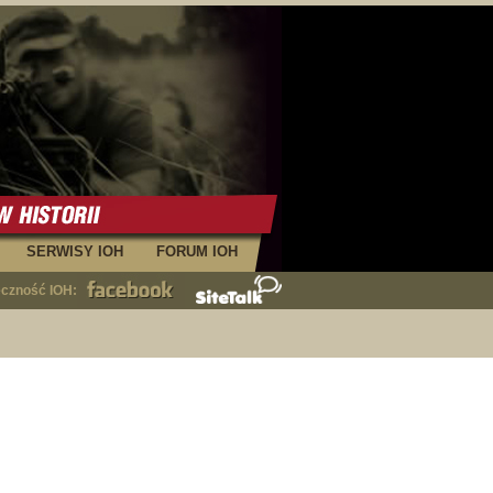
SERWISY IOH
FORUM IOH
eczność IOH: