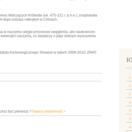
esu Walczących Królestw (ok. 475-221 r. p.n.e.), znajdowała
em tego rodzaju odkrytym w Chinach.
sa w naczyniu uległa procesowi uwęglenia, ale naukowcom
się wewnątrz naczynia, co świadczy o jego dobrym wysuszeniu
tytutu Archeologicznego Shaanxi w latach 2009-2010. (PAP)
IO
hcesz być pierwszy ?
Napisz wiadomość >
: