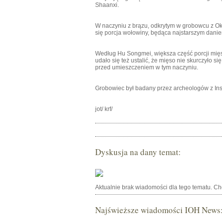
Shaanxi.
W naczyniu z brązu, odkrytym w grobowcu z Okr
się porcja wołowiny, będąca najstarszym dani
Według Hu Songmei, większa część porcji mię
udało się też ustalić, że mięso nie skurczyło 
przed umieszczeniem w tym naczyniu.
Grobowiec był badany przez archeologów z Ins
jot/ krf/
Dyskusja na dany temat:
Aktualnie brak wiadomości dla tego tematu. C
Najświeższe wiadomości IOH News