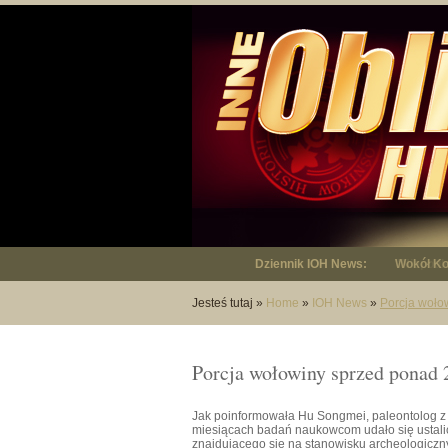
Dziennik IOH News:
"Niepodl
Jesteś tutaj
»
Home
»
IOH News
»
Porcja woło
Porcja wołowiny sprzed ponad 
Jak poinformowała Hu Songmei, paleontolog z I
miesiącach badań naukowcom udało się ustalić
znajdującego się na stanowisku archeologiczny