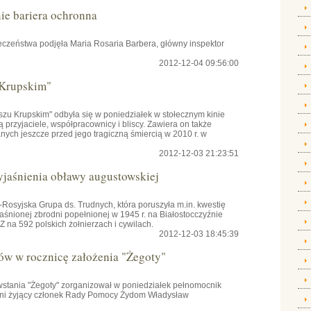
e bariera ochronna
czeństwa podjęła Maria Rosaria Barbera, główny inspektor
2012-12-04 09:56:00
 Krupskim"
szu Krupskim" odbyła się w poniedziałek w stołecznym kinie
przyjaciele, współpracownicy i bliscy. Zawiera on także
ch jeszcze przed jego tragiczną śmiercią w 2010 r. w
2012-12-03 21:23:51
yjaśnienia obławy augustowskiej
osyjska Grupa ds. Trudnych, która poruszyła m.in. kwestię
aśnionej zbrodni popełnionej w 1945 r. na Białostocczyźnie
na 592 polskich żołnierzach i cywilach.
2012-12-03 18:45:39
ów w rocznicę założenia "Żegoty"
owstania "Żegoty" zorganizował w poniedziałek pełnomocnik
tni żyjący członek Rady Pomocy Żydom Władysław