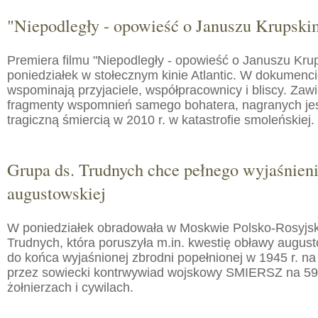
"Niepodległy - opowieść o Januszu Krupski
Premiera filmu "Niepodległy - opowieść o Januszu Kru
poniedziałek w stołecznym kinie Atlantic. W dokumenc
wspominają przyjaciele, współpracownicy i bliscy. Zaw
fragmenty wspomnień samego bohatera, nagranych jes
tragiczną śmiercią w 2010 r. w katastrofie smoleńskiej.
Grupa ds. Trudnych chce pełnego wyjaśnien
augustowskiej
W poniedziałek obradowała w Moskwie Polsko-Rosyjs
Trudnych, która poruszyła m.in. kwestię obławy augusto
do końca wyjaśnionej zbrodni popełnionej w 1945 r. na
przez sowiecki kontrwywiad wojskowy SMIERSZ na 59
żołnierzach i cywilach.