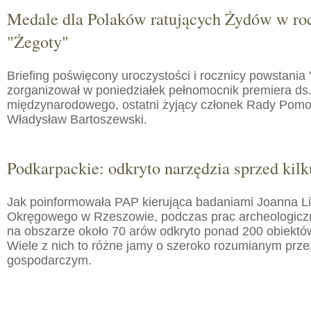
Medale dla Polaków ratujących Żydów w roc
"Żegoty"
Briefing poświęcony uroczystości i rocznicy powstania 
zorganizował w poniedziałek pełnomocnik premiera ds.
międzynarodowego, ostatni żyjący członek Rady Pom
Władysław Bartoszewski.
Podkarpackie: odkryto narzędzia sprzed kilku
Jak poinformowała PAP kierująca badaniami Joanna 
Okręgowego w Rzeszowie, podczas prac archeologic
na obszarze około 70 arów odkryto ponad 200 obiektó
Wiele z nich to różne jamy o szeroko rozumianym prz
gospodarczym.