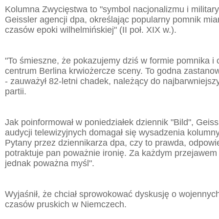
Kolumna Zwycięstwa to "symbol nacjonalizmu i military
Geissler agencji dpa, określając popularny pomnik mia
czasów epoki wilhelmińskiej" (II poł. XIX w.).
"To śmieszne, że pokazujemy dziś w formie pomnika i
centrum Berlina krwiożercze sceny. To godna zastano
- zauważył 82-letni chadek, należący do najbarwniejsz
partii.
Jak poinformował w poniedziałek dziennik "Bild", Geiss
audycji telewizyjnych domagał się wysadzenia kolumny
Pytany przez dziennikarza dpa, czy to prawda, odpowied
potraktuje pan poważnie ironię. Za każdym przejawem ir
jednak poważna myśl".
Wyjaśnił, że chciał sprowokować dyskusję o wojennyc
czasów pruskich w Niemczech.