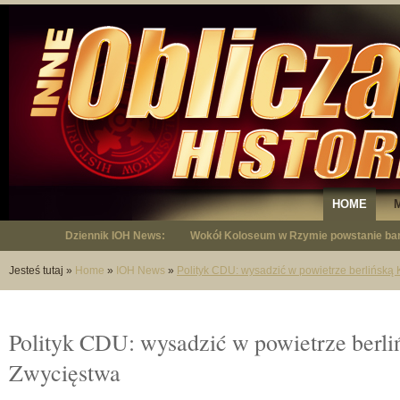
HOME
Dziennik IOH News:
Wokół Koloseum w Rzymie powstanie bar
"Niepodległy - opowieść o Januszu Krup
Jesteś tutaj
»
Home
»
IOH News
»
Polityk CDU: wysadzić w powietrze berlińsk
Polityk CDU: wysadzić w powietrze berl
Zwycięstwa